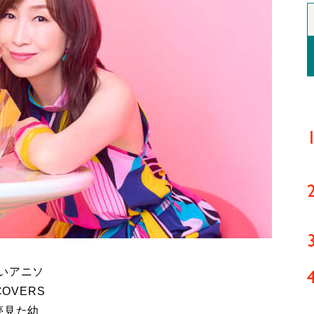
いアニソ
OVERS
夢見た幼