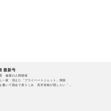
潮 最新号
震 修羅の人間模様
ん一家 消えた「プライベートジェット」帰国
を履いて国会で座りこみ 高市首相が隠したい「...