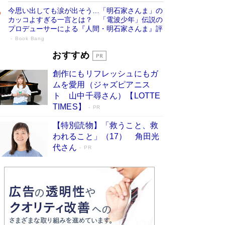
今思い出しても涙が出そう…「明石家さんま」の
カッコよすぎる一言とは？ 「電波少年」伝説の
プロデューサーによる『人間・明石家さんま』評
Book Bang
「叱って伸びるやつは、褒めたらもっと伸
おすすめ
びる」俳優・高嶋政伸が家族に教わっ
創作にもリフレッシュにもガ
た“人を育てるコツ”…芸への考え方を明か
ムを愛用（ジャズピアニス
す
Book Bang
ト 山中千尋さん）【LOTTE
「『火垂るの墓』は、大嘘である」原作者が抱き
TIMES】
PR
続けた“自責の念”とは…「自己憐憫は描きたくな
い」監督が徹底的にこだわったこと（後編） #
【特別読物】「救うこと、救
戦争の記憶
Book Bang
われること」（17） 角田光
代さん
美輪明宏 晩年の回答を集めた『ほほえんで生き
PR
るための人生相談』がランクイン［エンターテイ
メントベストセラー］
Book Bang
「宇宙兄弟」最終46巻がベストセラー1位 宇宙
開発への関心を押し上げた18年の物語に幕 特装
版には「宇宙で描かれたマンガ」も収録
Book Bang