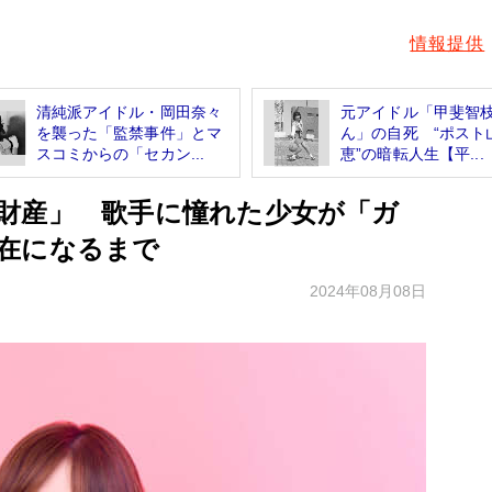
情報提供
清純派アイドル・岡田奈々
元アイドル「甲斐智
を襲った「監禁事件」とマ
ん」の自死 “ポスト
スコミからの「セカン...
恵”の暗転人生【平...
財産」 歌手に憧れた少女が「ガ
在になるまで
2024年08月08日