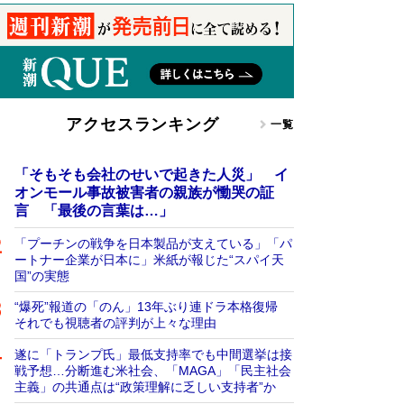
アクセスランキング
一覧
「そもそも会社のせいで起きた人災」 イ
オンモール事故被害者の親族が慟哭の証
言 「最後の言葉は…」
「プーチンの戦争を日本製品が支えている」「パ
ートナー企業が日本に」米紙が報じた“スパイ天
国”の実態
“爆死”報道の「のん」13年ぶり連ドラ本格復帰
それでも視聴者の評判が上々な理由
遂に「トランプ氏」最低支持率でも中間選挙は接
戦予想…分断進む米社会、「MAGA」「民主社会
主義」の共通点は“政策理解に乏しい支持者”か