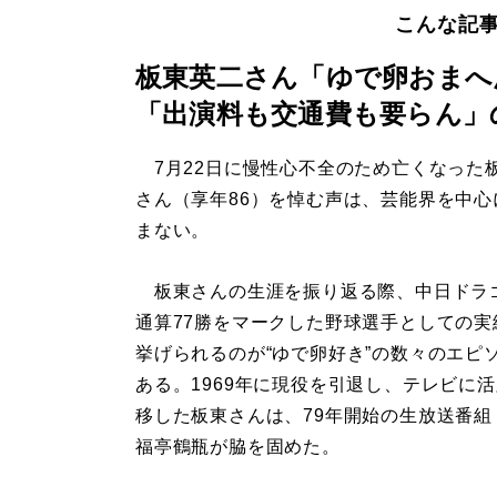
こんな記
板東英二さん「ゆで卵おまへ
「出演料も交通費も要らん」
7月22日に慢性心不全のため亡くなった
さん（享年86）を悼む声は、芸能界を中心
まない。
板東さんの生涯を振り返る際、中日ドラ
通算77勝をマークした野球選手としての実
挙げられるのが“ゆで卵好き”の数々のエピ
ある。1969年に現役を引退し、テレビに
移した板東さんは、79年開始の生放送番組
福亭鶴瓶が脇を固めた。