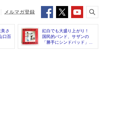
メルマガ登録
枝美さ
紅白でも大盛り上がり！
山口百
国民的バンド、サザンの
「勝手にシンドバッド」...