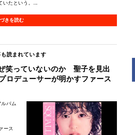
たという。...
づきを読む
事も読まれています
ぜ笑っていないのか 聖子を見出
的プロデューサーが明かすファース
アルバム
ァース