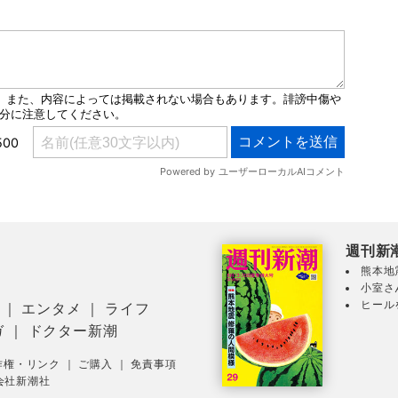
週刊新
熊本地
小室さ
ヒール
｜
エンタメ
｜
ライフ
ガ
｜
ドクター新潮
作権・リンク
｜
ご購入
｜
免責事項
会社新潮社