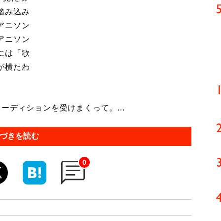
踏み込み
アニソン
アニソン
には「歌
が横たわ
ーディションを受けまくって。...
づきを読む
0