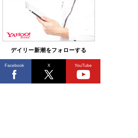
「不意に涙が出そうに…」高嶋政伸が明かし
た“13歳の娘を暴行する役”への葛藤 インティマ
シーコーディネーターに支えられたNHK『大奥』
の裏側
Book Bang
デイリー新潮をフォローする
Facebook
X
YouTube