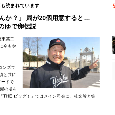
事も読まれています
んか？」 局が20個用意すると…
のゆで卵伝説
板東英二
に今もや
ゴンズで
績と共に
ソードで
活躍の場を
「THE ビッグ！」ではメイン司会に。桂文珍と笑