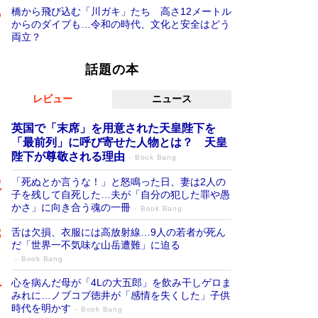
橋から飛び込む「川ガキ」たち 高さ12メートル
からのダイブも…令和の時代、文化と安全はどう
両立？
話題の本
レビュー
ニュース
英国で「末席」を用意された天皇陛下を
「最前列」に呼び寄せた人物とは？ 天皇
陛下が尊敬される理由
Book Bang
「死ぬとか言うな！」と怒鳴った日、妻は2人の
子を残して自死した…夫が「自分の犯した罪や愚
かさ」に向き合う魂の一冊
Book Bang
舌は欠損、衣服には高放射線…9人の若者が死ん
だ「世界一不気味な山岳遭難」に迫る
Book Bang
心を病んだ母が「4Lの大五郎」を飲み干しゲロま
みれに…ノブコブ徳井が「感情を失くした」子供
時代を明かす
Book Bang