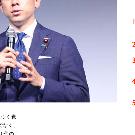
ワつく党
でなく、
0代の二