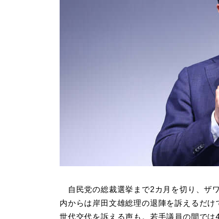
自民党の総裁選挙まで2カ月を切り、ザ
内からは岸田文雄総理の退陣を訴えるだけ
世代交代を訴える声も。若手議員の間では4