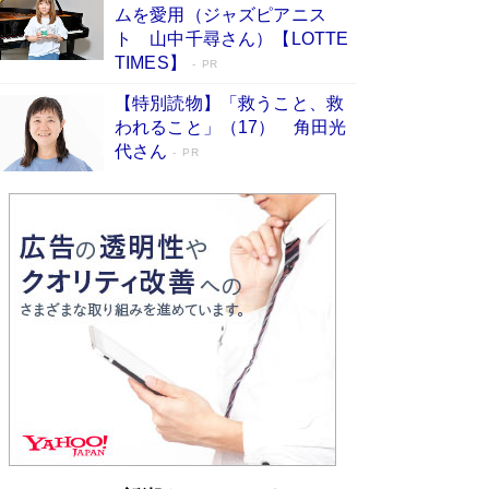
ムを愛用（ジャズピアニス
ンガ」も収録
Book Bang
ト 山中千尋さん）【LOTTE
美輪明宏 晩年の回答を集めた『ほほえんで生き
TIMES】
PR
るための人生相談』がランクイン［エンターテイ
メントベストセラー］
Book Bang
【特別読物】「救うこと、救
われること」（17） 角田光
「『火垂るの墓』は、大嘘である」原作者が抱き
代さん
続けた“自責の念”とは…「自己憐憫は描きたくな
PR
い」監督が徹底的にこだわったこと（後編） #
戦争の記憶
Book Bang
「叱って伸びるやつは、褒めたらもっと伸びる」
俳優・高嶋政伸が家族に教わった“人を育てるコ
ツ”…芸への考え方を明かす
Book Bang
東野圭吾、伊坂幸太郎の人気シリーズ最新作どち
らも文庫化 映画化された直木賞受賞作もランク
イン［文庫ベストセラー］
Book Bang