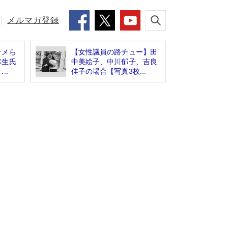
メルマガ登録
ナメら
【女性議員の路チュー】田
麻生氏
中美絵子、中川郁子、吉良
..
佳子の場合【写真3枚...