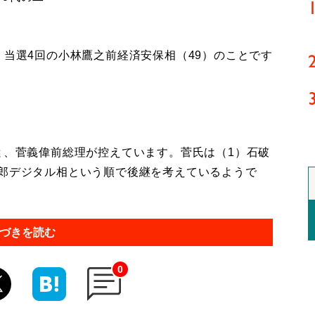
、当選4回の小林鷹之前経済安保相（49）のことです
と、菅義偉前総理が控えています。菅氏は（1）石破
太郎デジタル相という順で後継を考えているようで
づきを読む
0