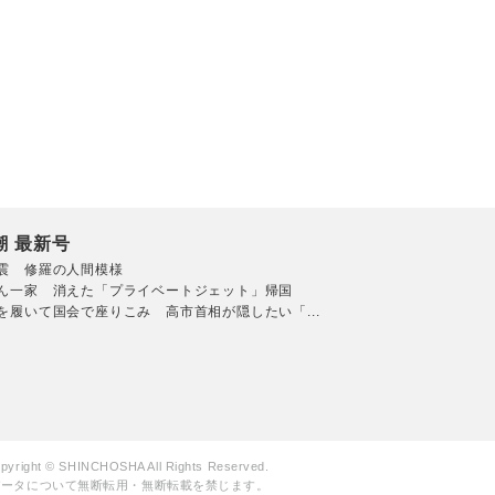
潮 最新号
震 修羅の人間模様
ん一家 消えた「プライベートジェット」帰国
を履いて国会で座りこみ 高市首相が隠したい「...
pyright © SHINCHOSHA All Rights Reserved.
データについて無断転用・無断転載を禁じます。