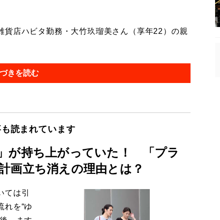
貨店ハビタ勤務・大竹玖瑠美さん（享年22）の親
づきを読む
事も読まれています
」が持ち上がっていた！ 「プラ
計画立ち消えの理由とは？
いては引
流れを“ゆ