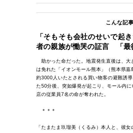
こんな記
「そもそも会社のせいで起き
者の親族が慟哭の証言 「最
助かった命だった。地震発生直後は、大
は免れた「イオンモール熊本」（熊本県嘉
約3000人いたとされる買い物客の避難誘
た50分後、突如爆発が起こり、モール内に
店の従業員7名の命が奪われた。
＊＊＊
「たまたま玖瑠美（くるみ）本人と、彼女