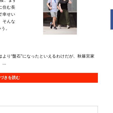
今後、ます
に住む長
で幸せい
。そんな
いう。
より“盤石”になったといえるわけだが、秋篠宮家
..
づきを読む