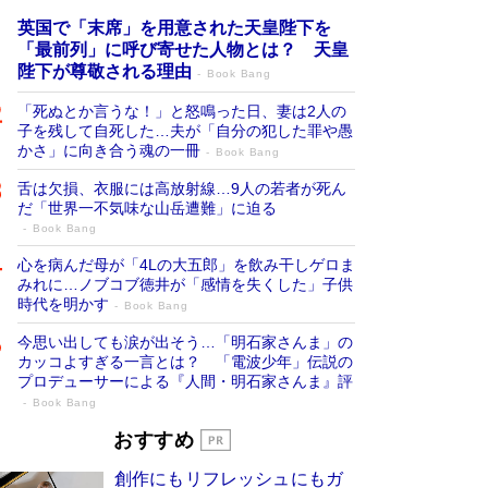
英国で「末席」を用意された天皇陛下を
「最前列」に呼び寄せた人物とは？ 天皇
陛下が尊敬される理由
Book Bang
「死ぬとか言うな！」と怒鳴った日、妻は2人の
子を残して自死した…夫が「自分の犯した罪や愚
かさ」に向き合う魂の一冊
Book Bang
舌は欠損、衣服には高放射線…9人の若者が死ん
だ「世界一不気味な山岳遭難」に迫る
Book Bang
心を病んだ母が「4Lの大五郎」を飲み干しゲロま
みれに…ノブコブ徳井が「感情を失くした」子供
時代を明かす
Book Bang
今思い出しても涙が出そう…「明石家さんま」の
カッコよすぎる一言とは？ 「電波少年」伝説の
プロデューサーによる『人間・明石家さんま』評
Book Bang
「宇宙兄弟」最終46巻がベストセラー1
おすすめ
位 宇宙開発への関心を押し上げた18年の
創作にもリフレッシュにもガ
物語に幕 特装版には「宇宙で描かれたマ