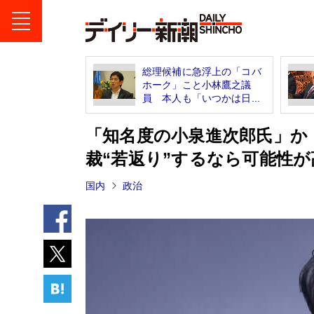
総理候補に急浮上の「コバ
ホーク」こと小林鷹之議
員 本人も「いつかは日...
「知名度の小泉進次郎氏」か
裁“若返り”するなら可能性
国内
政治