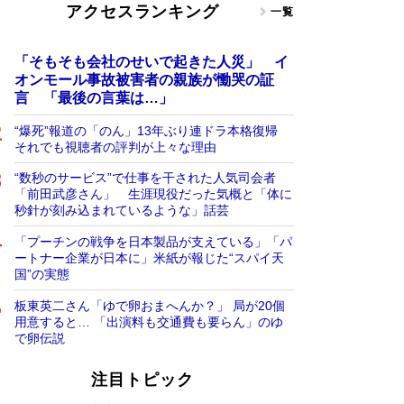
アクセスランキング
一覧
「そもそも会社のせいで起きた人災」 イ
オンモール事故被害者の親族が慟哭の証
言 「最後の言葉は…」
“爆死”報道の「のん」13年ぶり連ドラ本格復帰
それでも視聴者の評判が上々な理由
“数秒のサービス”で仕事を干された人気司会者
「前田武彦さん」 生涯現役だった気概と「体に
秒針が刻み込まれているような」話芸
「プーチンの戦争を日本製品が支えている」「パ
ートナー企業が日本に」米紙が報じた“スパイ天
国”の実態
板東英二さん「ゆで卵おまへんか？」 局が20個
用意すると… 「出演料も交通費も要らん」のゆ
で卵伝説
注目トピック