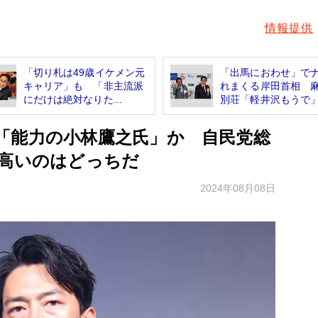
情報提供
「切り札は49歳イケメン元
「出馬におわせ」で
キャリア」も 「非主流派
れまくる岸田首相 
にだけは絶対なりた...
別荘「軽井沢もうで」.
「能力の小林鷹之氏」か 自民党総
が高いのはどっちだ
2024年08月08日