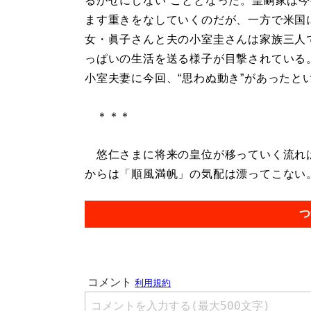
るがせにしない”こととなった。皇嗣家は
ます重きをなしていくのだが、一方で米国
女・眞子さんと夫の小室圭さんは家族三人
っぱいの生活を送る様子が目撃されている
小室夫妻に今回、“思わぬ動き”があったと
＊＊＊
悠仁さまに将来の皇位が移っていく流れは
からは「順風満帆」の気配は漂ってこない。.
つ