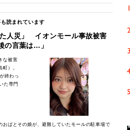
事も読まれています
た人災」 イオンモール事故被害
後の言葉は…」
きな被害
島町）。
導が終わっ
いた専門
のおばとその娘が、避難していたモールの駐車場で