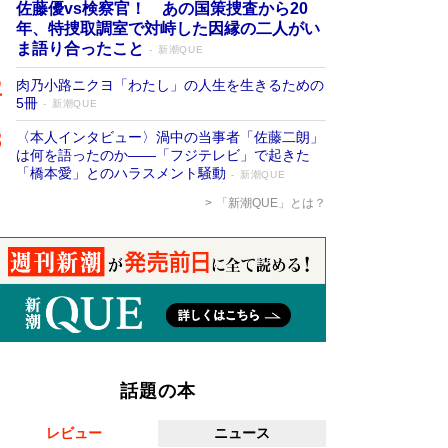
佐藤優vs検察官！ あの国策捜査から20
年、特捜取調室で対峙した因縁の二人がい
ま語り合ったこと
新潮QUE
肉乃小路ニクヨ「わたし」の人生を生きるための
5冊
新潮QUE
〈本人インタビュー〉渦中の当事者「佐藤二朗」
は何を語ったのか――「フジテレビ」で起きた
「橋本愛」とのハラスメント騒動
新潮QUE
「新潮QUE」とは？
話題の本
レビュー
ニュース