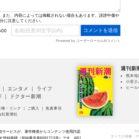
週刊新
熊本地
小室さ
ヒール
｜
エンタメ
｜
ライフ
ガ
｜
ドクター新潮
作権・リンク
｜
ご購入
｜
免責事項
会社新潮社
Co
配信サービスが、著作権者からコンテンツ使用許諾
すべての画像・
録商標（登録番号第6091713号）です。ABJ