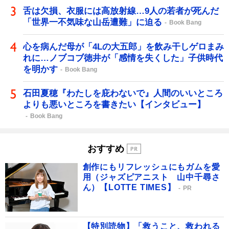
舌は欠損、衣服には高放射線…9人の若者が死んだ
「世界一不気味な山岳遭難」に迫る
Book Bang
心を病んだ母が「4Lの大五郎」を飲み干しゲロまみ
れに…ノブコブ徳井が「感情を失くした」子供時代
を明かす
Book Bang
石田夏穂『わたしを庇わないで』人間のいいところ
よりも悪いところを書きたい【インタビュー】
Book Bang
おすすめ
創作にもリフレッシュにもガムを愛
用（ジャズピアニスト 山中千尋さ
ん）【LOTTE TIMES】
PR
【特別読物】「救うこと、救われる