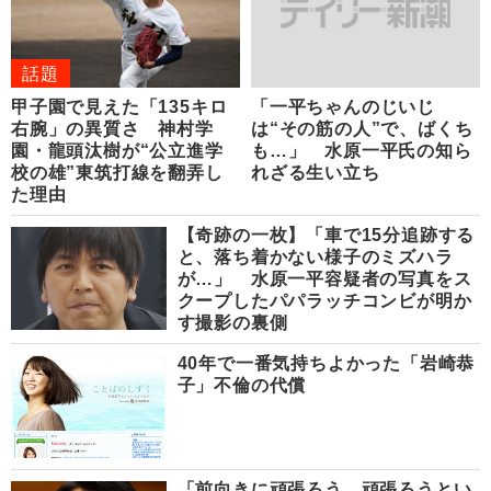
話題
甲子園で見えた「135キロ
「一平ちゃんのじいじ
右腕」の異質さ 神村学
は“その筋の人”で、ばくち
園・龍頭汰樹が“公立進学
も…」 水原一平氏の知ら
校の雄”東筑打線を翻弄し
れざる生い立ち
た理由
【奇跡の一枚】「車で15分追跡する
と、落ち着かない様子のミズハラ
が…」 水原一平容疑者の写真をス
クープしたパパラッチコンビが明か
す撮影の裏側
40年で一番気持ちよかった「岩崎恭
子」不倫の代償
「前向きに頑張ろう、頑張ろうとい