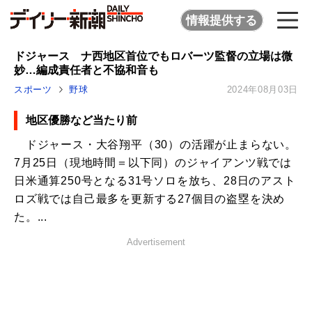
情報提供する
ドジャース ナ西地区首位でもロバーツ監督の立場は微
妙…編成責任者と不協和音も
スポーツ
野球
2024年08月03日
地区優勝など当たり前
ドジャース・大谷翔平（30）の活躍が止まらない。
7月25日（現地時間＝以下同）のジャイアンツ戦では
日米通算250号となる31号ソロを放ち、28日のアスト
ロズ戦では自己最多を更新する27個目の盗塁を決め
た。...
Advertisement