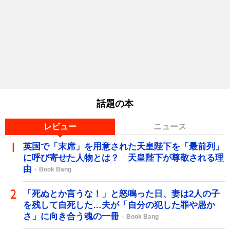
話題の本
レビュー
ニュース
英国で「末席」を用意された天皇陛下を「最前列」
に呼び寄せた人物とは？ 天皇陛下が尊敬される理
由
Book Bang
「死ぬとか言うな！」と怒鳴った日、妻は2人の子
を残して自死した…夫が「自分の犯した罪や愚か
さ」に向き合う魂の一冊
Book Bang