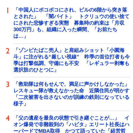
「中国人にボコボコにされ、ビルの6階から突き落
とされた」 「闇バイト」 トクリュウの使い捨て
にされた悲惨すぎる実態 募集時の約束は「月収
300万円」も、組織に入った瞬間、「お前たち
は…」
「ゾンビたばこ売人」と肩組みショット「小園海
斗」に注がれる“厳しい視線” 昨季の首位打者も今
季は打撃低調、守備にも不安 「レギュラー剥奪も
選択肢のひとつに」
「救助隊は何もせんで、満足に声かけしなかった」
レスキュー隊が救えなかった命 近隣住民が明かす
「二次被害を出さないのが訓練の鉄則になっている
様子」
「父の遺産を最良の状態で引き継ぐことが…」 イ
オン爆発で非難殺到の「ハビタ」エリート社長はハ
ーバードでMBA取得 かつて語っていた「経営哲