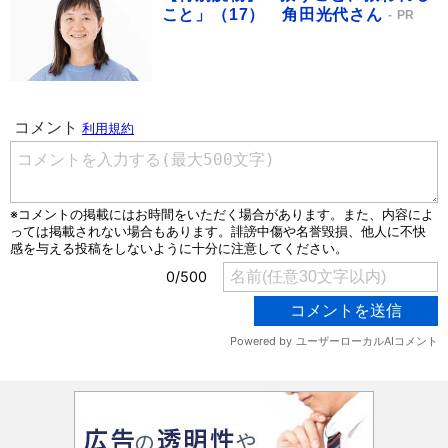
こと」（17） 角田光代さん
PR