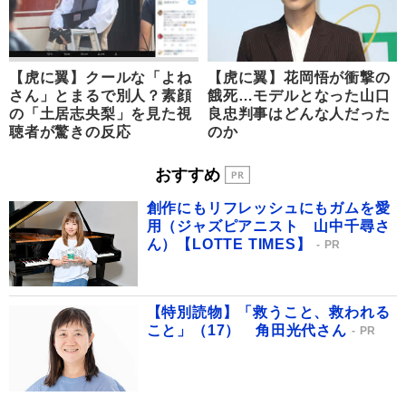
【虎に翼】クールな「よね
【虎に翼】花岡悟が衝撃の
さん」とまるで別人？素顔
餓死…モデルとなった山口
の「土居志央梨」を見た視
良忠判事はどんな人だった
聴者が驚きの反応
のか
おすすめ
創作にもリフレッシュにもガムを愛
用（ジャズピアニスト 山中千尋さ
ん）【LOTTE TIMES】
PR
【特別読物】「救うこと、救われる
こと」（17） 角田光代さん
PR