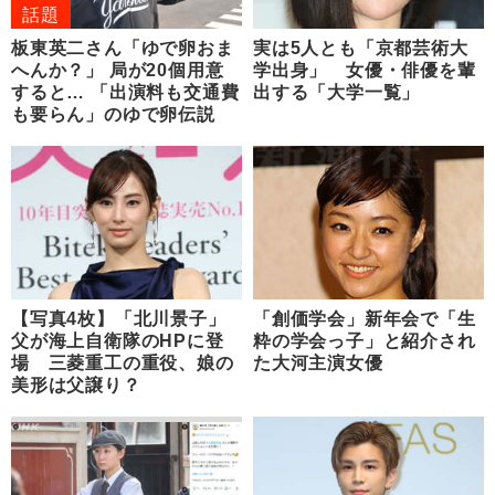
話題
板東英二さん「ゆで卵おま
実は5人とも「京都芸術大
へんか？」 局が20個用意
学出身」 女優・俳優を輩
すると… 「出演料も交通費
出する「大学一覧」
も要らん」のゆで卵伝説
【写真4枚】「北川景子」
「創価学会」新年会で「生
父が海上自衛隊のHPに登
粋の学会っ子」と紹介され
場 三菱重工の重役、娘の
た大河主演女優
美形は父譲り？