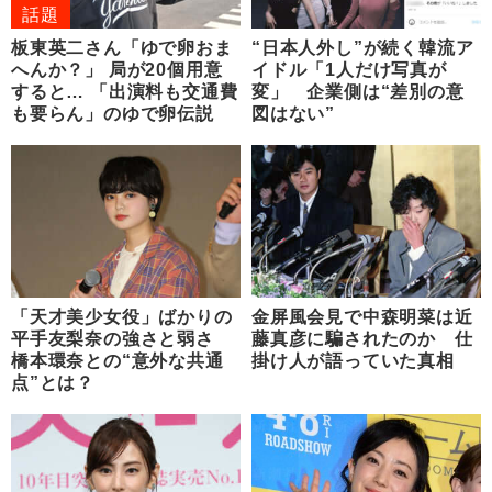
話題
板東英二さん「ゆで卵おま
“日本人外し”が続く韓流ア
へんか？」 局が20個用意
イドル「1人だけ写真が
すると… 「出演料も交通費
変」 企業側は“差別の意
も要らん」のゆで卵伝説
図はない”
「天才美少女役」ばかりの
金屏風会見で中森明菜は近
平手友梨奈の強さと弱さ
藤真彦に騙されたのか 仕
橋本環奈との“意外な共通
掛け人が語っていた真相
点”とは？