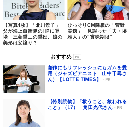
【写真4枚】「北川景子」
ひっそりCM降板の「菅野
父が海上自衛隊のHPに登
美穂」 見誤った「夫・堺
場 三菱重工の重役、娘の
雅人」の“賞味期限”
美形は父譲り？
おすすめ
創作にもリフレッシュにもガムを愛
用（ジャズピアニスト 山中千尋さ
ん）【LOTTE TIMES】
PR
【特別読物】「救うこと、救われる
こと」（17） 角田光代さん
PR