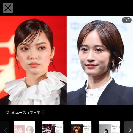
1/5
“新旧”エース（左＝平手）