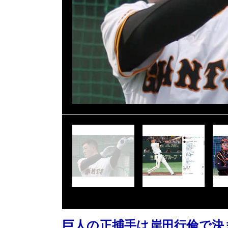
巨人の正捕手は岸田行倫で決