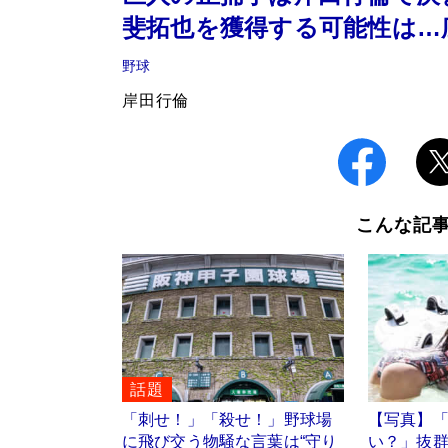
斐拓也を獲得する可能性は…
野球
岸田行倫
こんな記
話題
「刺せ！」「殺せ！」野球場
【写真】
に飛び交う物騒な言葉は“守り
い？」抜