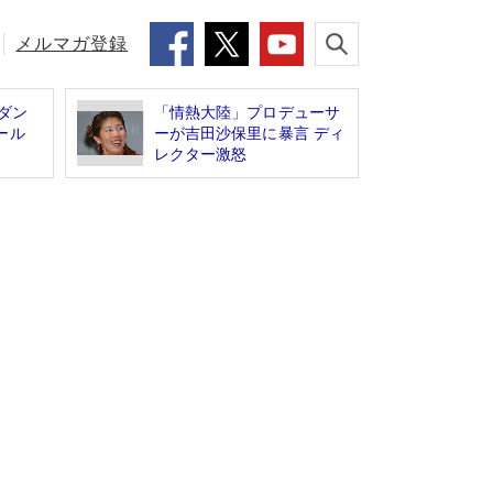
メルマガ登録
ダン
「情熱大陸」プロデューサ
ガール
ーが吉田沙保里に暴言 ディ
レクター激怒