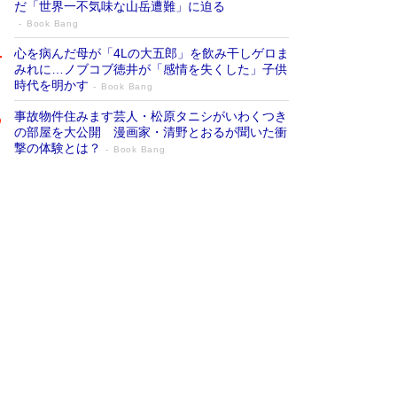
だ「世界一不気味な山岳遭難」に迫る
Book Bang
心を病んだ母が「4Lの大五郎」を飲み干しゲロま
みれに…ノブコブ徳井が「感情を失くした」子供
時代を明かす
Book Bang
事故物件住みます芸人・松原タニシがいわくつき
の部屋を大公開 漫画家・清野とおるが聞いた衝
撃の体験とは？
Book Bang
追悼・東野圭吾さん 週間ベストセラーラ
ンキングに『容疑者Xの献身』『白夜行』
など代表作が並ぶ［文庫ベストセラー］
Book Bang
73歳でも働くしかない 「老後レス時代」に交通
誘導員の独白が話題
Book Bang
「なんで？ そんな馬鹿な……」90歳になった作
家・阿刀田高さんが、ひとり暮らしの生活を明か
す
Book Bang
竹内由恵の前に現れた「テレビ観ないんだよね
ぇ」という男性…夫を選んでテレ朝退社したワケ