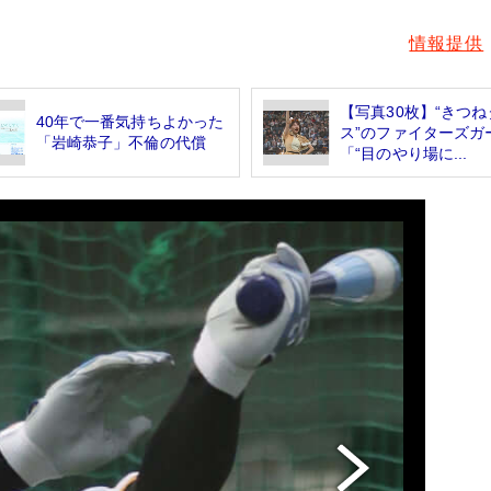
情報提供
【写真30枚】“きつね
40年で一番気持ちよかった
ス”のファイターズ
「岩崎恭子」不倫の代償
「“目のやり場に...