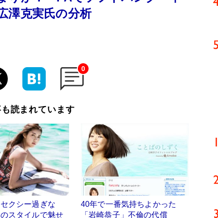
広澤克実氏の分析
0
事も読まれています
「セクシー過ぎな
40年で一番気持ちよかった
群のスタイルで魅せ
「岩崎恭子」不倫の代償