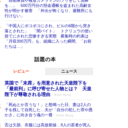
「自衛隊員や報道カメラマンのフリをして泥棒
を…」 500万円分の預金通帳を盗まれた高齢女
性が明かす被害 「外出が怖くなり、避難所にも
行けない」
「中国人にボコボコにされ、ビルの6階から突き
落とされた」 「闇バイト」 トクリュウの使い
捨てにされた悲惨すぎる実態 募集時の約束は
「月収300万円」も、組織に入った瞬間、「お前
たちは…」
話題の本
レビュー
ニュース
英国で「末席」を用意された天皇陛下を
「最前列」に呼び寄せた人物とは？ 天皇
陛下が尊敬される理由
Book Bang
「死ぬとか言うな！」と怒鳴った日、妻は2人の
子を残して自死した…夫が「自分の犯した罪や愚
かさ」に向き合う魂の一冊
Book Bang
舌は欠損、衣服には高放射線…9人の若者が死ん