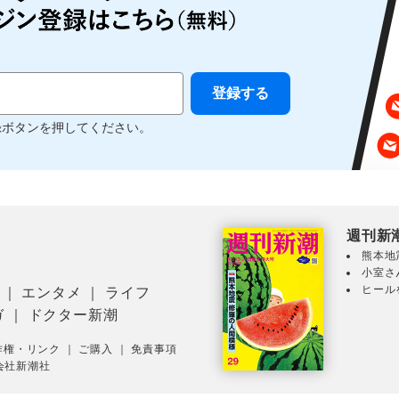
録ボタンを押してください。
週刊新
熊本地
小室さ
ヒール
｜
エンタメ
｜
ライフ
ガ
｜
ドクター新潮
作権・リンク
｜
ご購入
｜
免責事項
会社新潮社