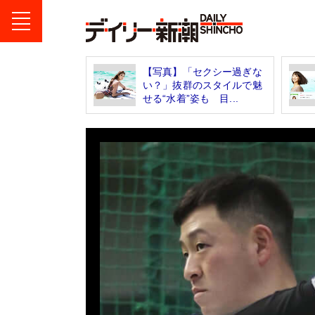
【写真】「セクシー過ぎな
い？」抜群のスタイルで魅
せる“水着”姿も 目...