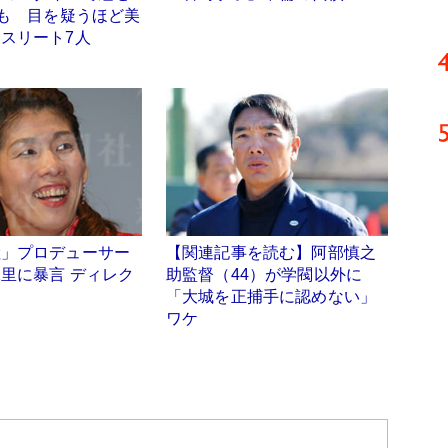
姿も 目を疑うほど美
スリート7人
陸」プロデューサー
【関連記事を読む】阿部慎之
里に暴言 ディレク
助監督（44）が学閥以外に
「大城を正捕手に認めない」
ワケ