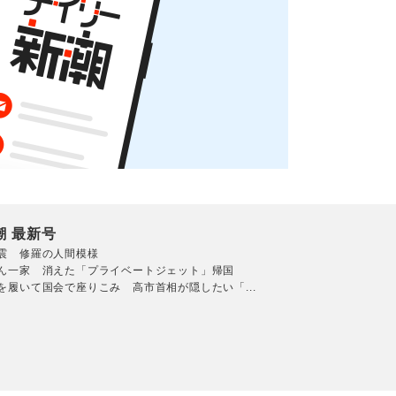
潮 最新号
震 修羅の人間模様
ん一家 消えた「プライベートジェット」帰国
を履いて国会で座りこみ 高市首相が隠したい「...