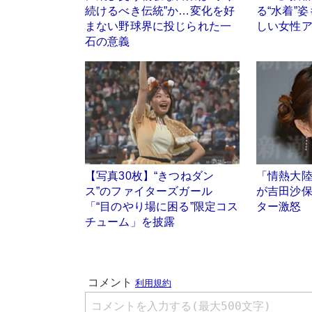
続けるべき伝統”か…変化を好
る“水着”
まない野球界に投じられた一
しい女性ア
石の意義
【写真30枚】“きつねダン
「情熱大
ス”のファイターズガール
が吉田沙保
「“目のやり場に困る”限定コス
ター激怒
チューム」を披露