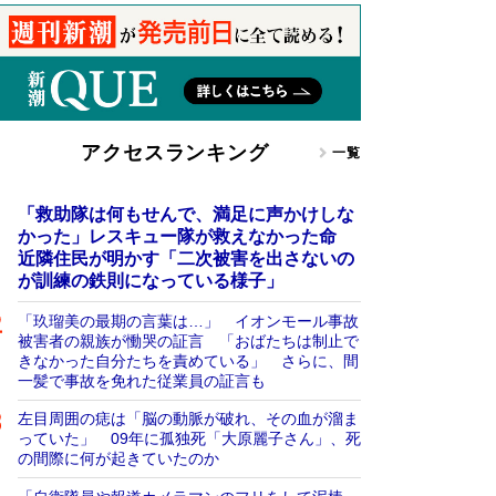
アクセスランキング
一覧
「救助隊は何もせんで、満足に声かけしな
かった」レスキュー隊が救えなかった命
近隣住民が明かす「二次被害を出さないの
が訓練の鉄則になっている様子」
「玖瑠美の最期の言葉は…」 イオンモール事故
被害者の親族が慟哭の証言 「おばたちは制止で
きなかった自分たちを責めている」 さらに、間
一髪で事故を免れた従業員の証言も
左目周囲の痣は「脳の動脈が破れ、その血が溜ま
っていた」 09年に孤独死「大原麗子さん」、死
の間際に何が起きていたのか