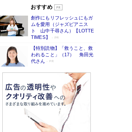
Book Bang
おすすめ
和田秀樹の70代、80代向け新書がベスト3を独
創作にもリフレッシュにもガ
占 上半期1位にも選出［新書ベストセラー］
ムを愛用（ジャズピアニス
Book Bang
ト 山中千尋さん）【LOTTE
TIMES】
PR
【特別読物】「救うこと、救
われること」（17） 角田光
代さん
PR