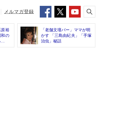
メルマガ登録
石原裕
「老舗文壇バー」ママが明
昭和の
かす 「三島由紀夫」「手塚
..
治虫」秘話