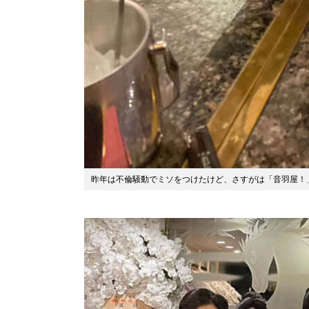
昨年は不倫騒動でミソをつけたけど、さすがは「音羽屋！