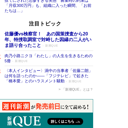
捨てにされた悲惨すぎる実態 募集時の約束は
「月収300万円」も、組織に入った瞬間、「お前
たちは…」
注目トピック
佐藤優vs検察官！ あの国策捜査から20
年、特捜取調室で対峙した因縁の二人がい
ま語り合ったこと
新潮QUE
肉乃小路ニクヨ「わたし」の人生を生きるための
5冊
新潮QUE
〈本人インタビュー〉渦中の当事者「佐藤二朗」
は何を語ったのか――「フジテレビ」で起きた
「橋本愛」とのハラスメント騒動
新潮QUE
「新潮QUE」とは？