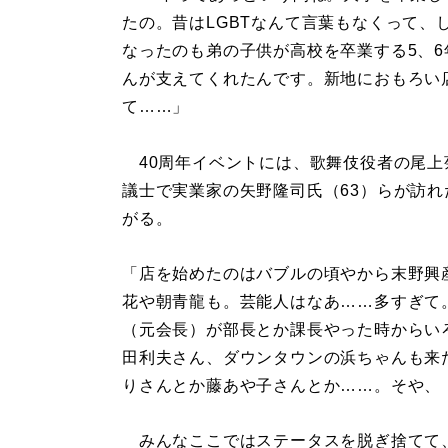
たの。昔はLGBTなんて言葉もなくって、
なったのも弟の子供が高校を卒業する5、
んが支えてくれたんです。新地におもろい
て……」
40周年イベントには、歌舞伎役者の尾上菊
議士で実業家の矢野隆司氏（63）らが訪
がる。
「店を始めたのはバブルの頃やから末野興
花や朝青龍も。芸能人はなあ……多すぎて
（元会長）が部長とか課長やった時からい
田利夫さん、ダウンタウンの浜ちゃんも来
りさんとか藤あや子さんとか……。そや、
みんなここではステータスを脱ぎ捨てて