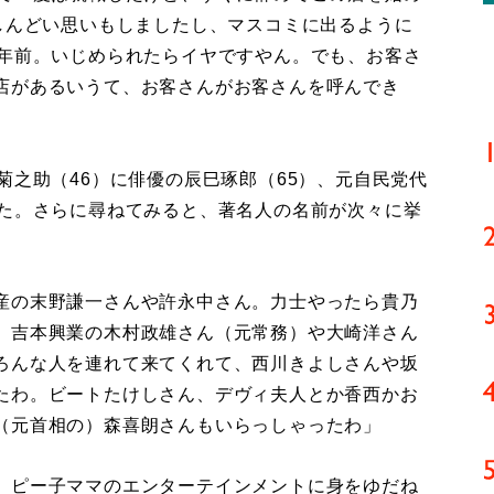
しんどい思いもしましたし、マスコミに出るように
6年前。いじめられたらイヤですやん。でも、お客さ
店があるいうて、お客さんがお客さんを呼んでき
之助（46）に俳優の辰巳琢郎（65）、元自民党代
れた。さらに尋ねてみると、著名人の名前が次々に挙
産の末野謙一さんや許永中さん。力士やったら貴乃
。吉本興業の木村政雄さん（元常務）や大崎洋さん
ろんな人を連れて来てくれて、西川きよしさんや坂
たわ。ビートたけしさん、デヴィ夫人とか香西かお
（元首相の）森喜朗さんもいらっしゃったわ」
、ピー子ママのエンターテインメントに身をゆだね