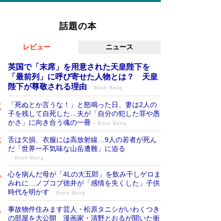
話題の本
レビュー
ニュース
英国で「末席」を用意された天皇陛下を
「最前列」に呼び寄せた人物とは？ 天皇
陛下が尊敬される理由
Book Bang
「死ぬとか言うな！」と怒鳴った日、妻は2人の
子を残して自死した…夫が「自分の犯した罪や愚
かさ」に向き合う魂の一冊
Book Bang
舌は欠損、衣服には高放射線…9人の若者が死ん
だ「世界一不気味な山岳遭難」に迫る
Book Bang
心を病んだ母が「4Lの大五郎」を飲み干しゲロま
みれに…ノブコブ徳井が「感情を失くした」子供
時代を明かす
Book Bang
事故物件住みます芸人・松原タニシがいわくつき
の部屋を大公開 漫画家・清野とおるが聞いた衝