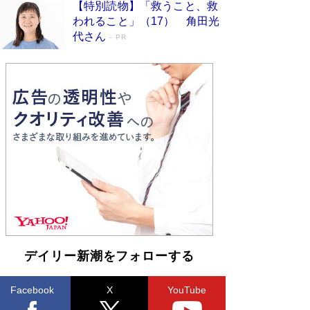
【特別読物】「救うこと、救
われること」（17） 角田光
代さん
PR
デイリー新潮をフォローする
Facebook
X
YouTube