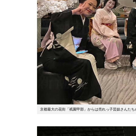
京都最大の花街「祇園甲部」からは売れっ子芸妓さんたち