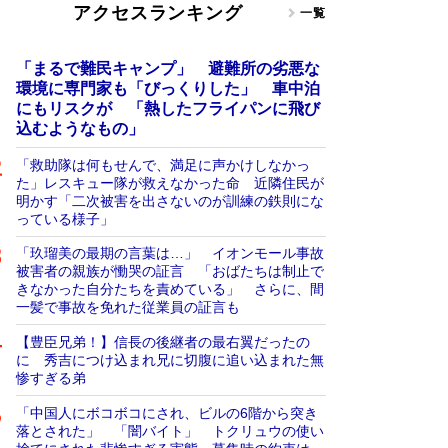
アクセスランキング
一覧
「まるで難民キャンプ」 避難所の劣悪な
環境に専門家も「びっくりした」 車中泊
にもリスクが 「熱したフライパンに飛び
込むようなもの」
「救助隊は何もせんで、満足に声かけしなかっ
た」レスキュー隊が救えなかった命 近隣住民が
明かす「二次被害を出さないのが訓練の鉄則にな
っている様子」
「玖瑠美の最期の言葉は…」 イオンモール事故
被害者の親族が慟哭の証言 「おばたちは制止で
きなかった自分たちを責めている」 さらに、間
一髪で事故を免れた従業員の証言も
【豊臣兄弟！】信長の後継者の最右翼だったの
に 秀吉につけ込まれ兄に切腹に追い込まれた無
惨すぎる弟
「中国人にボコボコにされ、ビルの6階から突き
落とされた」 「闇バイト」 トクリュウの使い