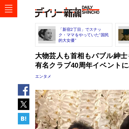
「新宿2丁目」でスナッ
ク・ママをやっていた“国民
的大女優”
大物芸人も首相もバブル紳士
有名クラブ40周年イベント
エンタメ