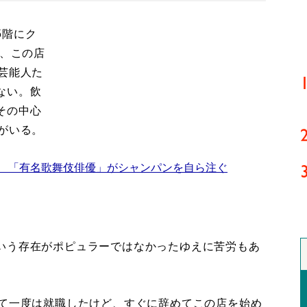
5階にク
日、この店
芸能人た
ない。飲
その中心
がいる。
！ 「有名歌舞伎俳優」がシャンパンを自ら注ぐ
いう存在がポピュラーではなかったゆえに苦労もあ
して一度は就職したけど、すぐに辞めてこの店を始め