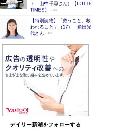
らも文庫化 映画化された直木賞受賞作もランク
ト 山中千尋さん）【LOTTE
イン［文庫ベストセラー］
Book Bang
TIMES】
PR
【特別読物】「救うこと、救
われること」（17） 角田光
代さん
PR
デイリー新潮をフォローする