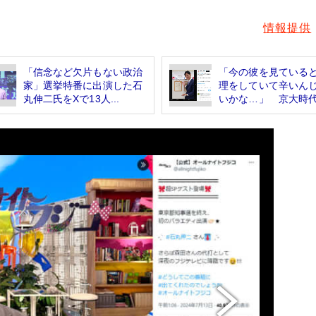
情報提供
「信念など欠片もない政治
「今の彼を見ている
家」選挙特番に出演した石
理をしていて辛いん
丸伸二氏をXで13人...
いかな…」 京大時代.