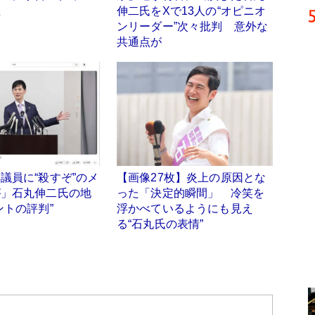
怒
伸二氏をXで13人の“オピニオ
ンリーダー”次々批判 意外な
共通点が
議員に“殺すぞ”のメ
【画像27枚】炎上の原因とな
が」石丸伸二氏の地
った「決定的瞬間」 冷笑を
ントの評判”
浮かべているようにも見え
る“石丸氏の表情”