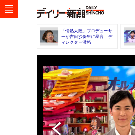
「情熱大陸」プロデューサ
ーが吉田沙保里に暴言 デ
ィレクター激怒