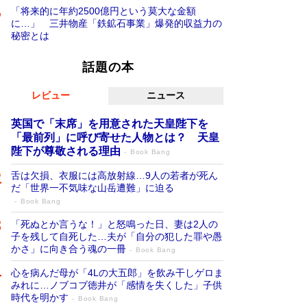
「将来的に年約2500億円という莫大な金額
に…」 三井物産「鉄鉱石事業」爆発的収益力の
秘密とは
話題の本
レビュー
ニュース
英国で「末席」を用意された天皇陛下を
「最前列」に呼び寄せた人物とは？ 天皇
陛下が尊敬される理由
Book Bang
舌は欠損、衣服には高放射線…9人の若者が死ん
だ「世界一不気味な山岳遭難」に迫る
Book Bang
「死ぬとか言うな！」と怒鳴った日、妻は2人の
子を残して自死した…夫が「自分の犯した罪や愚
かさ」に向き合う魂の一冊
Book Bang
心を病んだ母が「4Lの大五郎」を飲み干しゲロま
みれに…ノブコブ徳井が「感情を失くした」子供
時代を明かす
Book Bang