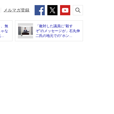
メルマガ登録
と、無
「敵対した議員に“殺す
じゃな
ぞ”のメッセージが」石丸伸
..
二氏の地元での“ホン...