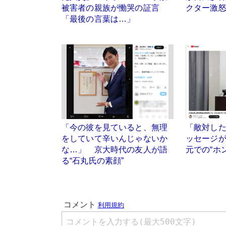
被害者の親族が慟哭の証言
クター激
「最後の言葉は…」
「今の彼を見ていると、無理
「敵対した
をしていて辛いんじゃないか
ッセージ
な…」 京大時代の友人が語
元での“ホ
る“石丸氏の素顔”