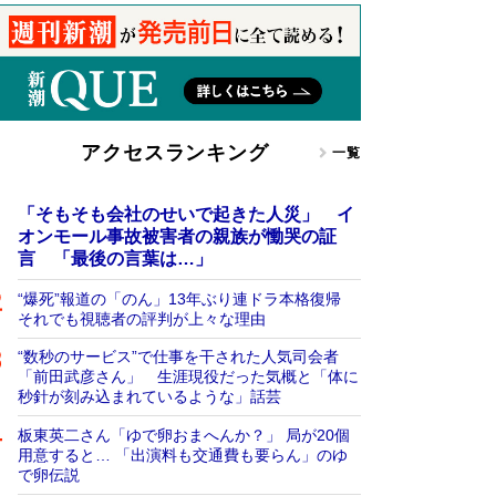
アクセスランキング
一覧
「そもそも会社のせいで起きた人災」 イ
オンモール事故被害者の親族が慟哭の証
言 「最後の言葉は…」
“爆死”報道の「のん」13年ぶり連ドラ本格復帰
それでも視聴者の評判が上々な理由
“数秒のサービス”で仕事を干された人気司会者
「前田武彦さん」 生涯現役だった気概と「体に
秒針が刻み込まれているような」話芸
板東英二さん「ゆで卵おまへんか？」 局が20個
用意すると… 「出演料も交通費も要らん」のゆ
で卵伝説