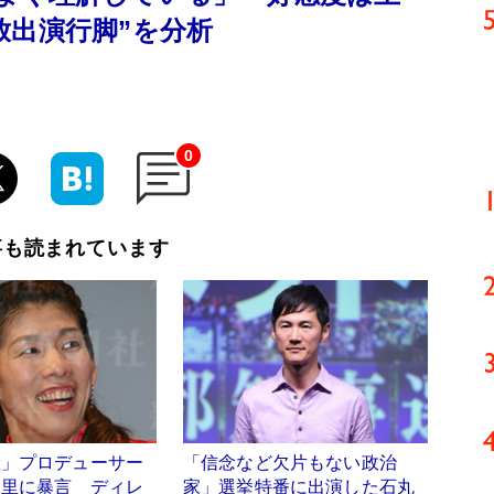
放出演行脚”を分析
0
事も読まれています
陸」プロデューサー
「信念など欠片もない政治
保里に暴言 ディレ
家」選挙特番に出演した石丸