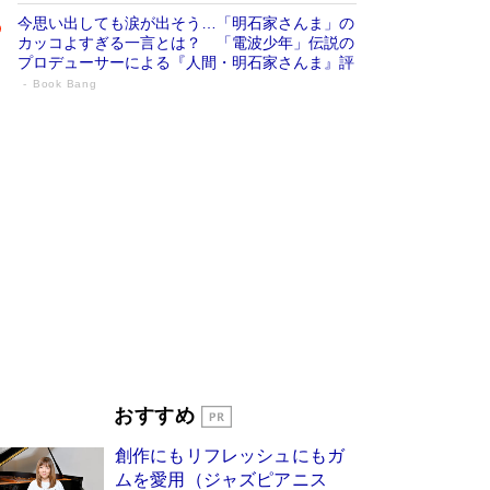
今思い出しても涙が出そう…「明石家さんま」の
カッコよすぎる一言とは？ 「電波少年」伝説の
プロデューサーによる『人間・明石家さんま』評
Book Bang
「宇宙兄弟」最終46巻がベストセラー1
位 宇宙開発への関心を押し上げた18年の
物語に幕 特装版には「宇宙で描かれたマ
ンガ」も収録
Book Bang
美輪明宏 晩年の回答を集めた『ほほえんで生き
るための人生相談』がランクイン［エンターテイ
メントベストセラー］
Book Bang
「『火垂るの墓』は、大嘘である」原作者が抱き
続けた“自責の念”とは…「自己憐憫は描きたくな
い」監督が徹底的にこだわったこと（後編） #
戦争の記憶
Book Bang
皇室はなぜ世界から尊敬されているのか？ 「天
おすすめ
皇陛下はお元気でおられるか」がサウジ国王の第
一声になる理由
Book Bang
創作にもリフレッシュにもガ
東野圭吾、伊坂幸太郎の人気シリーズ最新作どち
ムを愛用（ジャズピアニス