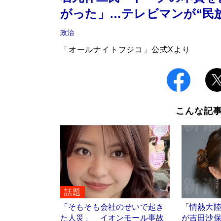
がった」…テレビマンが“民
政治
「オールナイトフジコ」公式Xより
こんな記
話題
「そもそも会社のせいで起き
「情熱大
た人災」 イオンモール事故
が吉田沙