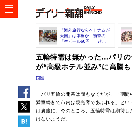
「海外旅行ならベトナムが
天国」は本当か 衝撃の
「生ビール60円」 超...
五輪特需は無かった…パリの
が“高級ホテル並み”に高騰も
国際
パリ五輪の開幕は間もなくだが、「期間
満室続きで市内は観光客であふれる」とい
は裏腹に、今のところ、五輪特需は期待し
はないようだ。