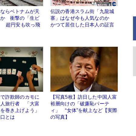
行ならベトナムが天
伝説の香港スラム街「九龍城
当か 衝撃の「生ビ
寨」はなぜ今も人気なのか
」 超円安も吹っ飛
かつて居住した日本人の証言
アで詐欺師のカモに
【写真5枚】訪日した中国人富
本人旅行者 「大富
裕層向けの「破廉恥パーテ
ネを巻き上げよう」
ィ」 “女体”を献上など【実際
手口とは
の写真】