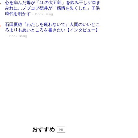
心を病んだ母が「4Lの大五郎」を飲み干しゲロま
みれに…ノブコブ徳井が「感情を失くした」子供
時代を明かす
Book Bang
石田夏穂『わたしを庇わないで』人間のいいとこ
ろよりも悪いところを書きたい【インタビュー】
Book Bang
「叱って伸びるやつは、褒めたらもっと伸
びる」俳優・高嶋政伸が家族に教わっ
た“人を育てるコツ”…芸への考え方を明か
す
Book Bang
「『火垂るの墓』は、大嘘である」原作者が抱き
続けた“自責の念”とは…「自己憐憫は描きたくな
い」監督が徹底的にこだわったこと（後編） #
戦争の記憶
Book Bang
美輪明宏 晩年の回答を集めた『ほほえんで生き
るための人生相談』がランクイン［エンターテイ
メントベストセラー］
Book Bang
「宇宙兄弟」最終46巻がベストセラー1位 宇宙
おすすめ
開発への関心を押し上げた18年の物語に幕 特装
版には「宇宙で描かれたマンガ」も収録