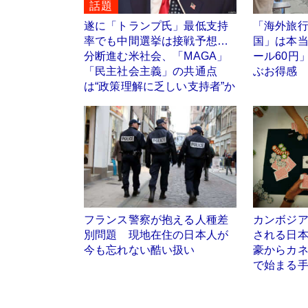
話題
遂に「トランプ氏」最低支持
「海外旅
率でも中間選挙は接戦予想…
国」は本
分断進む米社会、「MAGA」
ール60円
「民主社会主義」の共通点
ぶお得感
は“政策理解に乏しい支持者”か
フランス警察が抱える人種差
カンボジ
別問題 現地在住の日本人が
される日
今も忘れない酷い扱い
豪からカ
で始まる