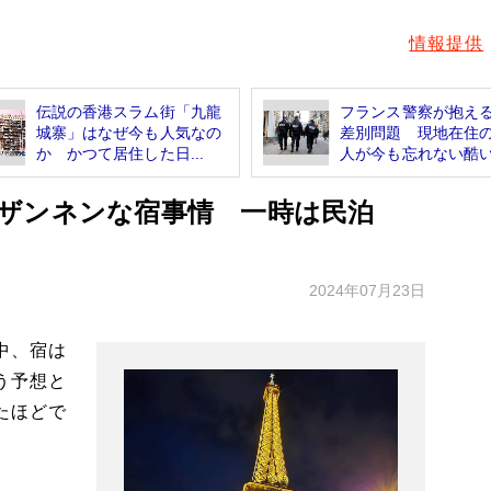
情報提供
伝説の香港スラム街「九龍
フランス警察が抱え
城寨」はなぜ今も人気なの
差別問題 現地在住
か かつて居住した日...
人が今も忘れない酷い.
ザンネンな宿事情 一時は民泊
2024年07月23日
中、宿は
う予想と
たほどで