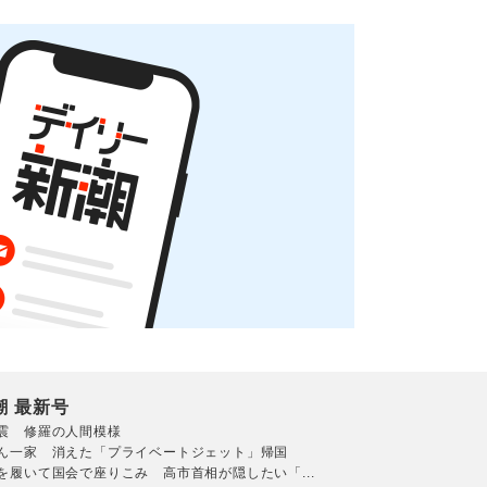
潮 最新号
震 修羅の人間模様
ん一家 消えた「プライベートジェット」帰国
を履いて国会で座りこみ 高市首相が隠したい「...