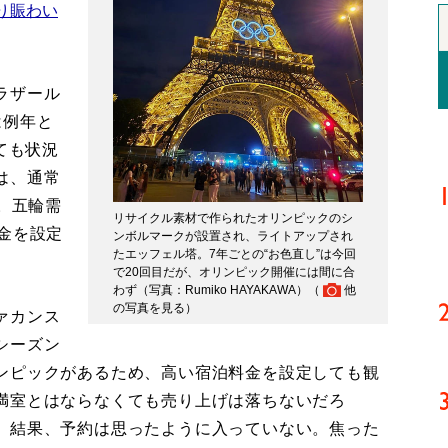
り賑わい
ラザール
は例年と
ても状況
は、通常
。五輪需
リサイクル素材で作られたオリンピックのシ
金を設定
ンボルマークが設置され、ライトアップされ
たエッフェル塔。7年ごとの“お色直し”は今回
で20回目だが、オリンピック開催には間に合
わず（写真：Rumiko HAYAKAWA）（
他
の写真を見る
）
ァカンス
シーズン
ンピックがあるため、高い宿泊料金を設定しても観
満室とはならなくても売り上げは落ちないだろ
、結果、予約は思ったように入っていない。焦った