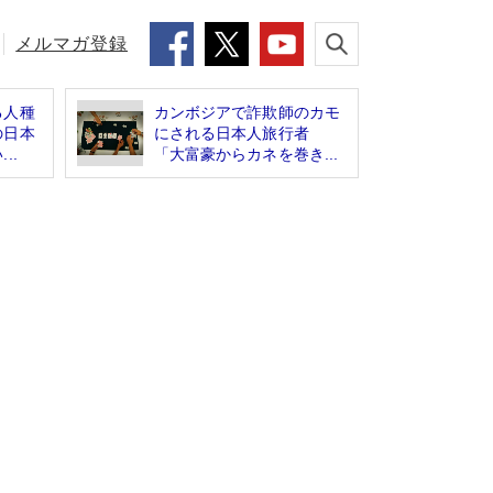
メルマガ登録
る人種
カンボジアで詐欺師のカモ
の日本
にされる日本人旅行者
..
「大富豪からカネを巻き...