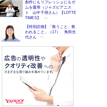
創作にもリフレッシュにもガ
Book Bang
ムを愛用（ジャズピアニス
「不意に涙が出そうに…」高嶋政伸が明かし
ト 山中千尋さん）【LOTTE
た“13歳の娘を暴行する役”への葛藤 インティマ
TIMES】
PR
シーコーディネーターに支えられたNHK『大奥』
の裏側
Book Bang
【特別読物】「救うこと、救
われること」（17） 角田光
代さん
PR