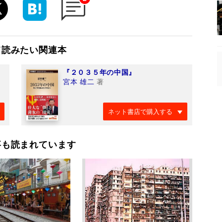
て読みたい関連本
『２０３５年の中国』
宮本 雄二
著
ネット書店で購入する
事も読まれています