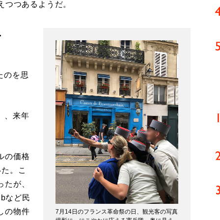
えつつあるようだ。
…
いたのを思
円）、来年
ルの価格
いた。こ
ったが、
nbなど民
しの物件
7月14日のフランス革命祭の日、観光客の写真