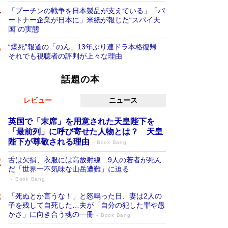
「プーチンの戦争を日本製品が支えている」「パ
ートナー企業が日本に」米紙が報じた“スパイ天
国”の実態
“爆死”報道の「のん」13年ぶり連ドラ本格復帰
それでも視聴者の評判が上々な理由
話題の本
レビュー
ニュース
英国で「末席」を用意された天皇陛下を
「最前列」に呼び寄せた人物とは？ 天皇
陛下が尊敬される理由
Book Bang
舌は欠損、衣服には高放射線…9人の若者が死ん
だ「世界一不気味な山岳遭難」に迫る
Book Bang
「死ぬとか言うな！」と怒鳴った日、妻は2人の
子を残して自死した…夫が「自分の犯した罪や愚
かさ」に向き合う魂の一冊
Book Bang