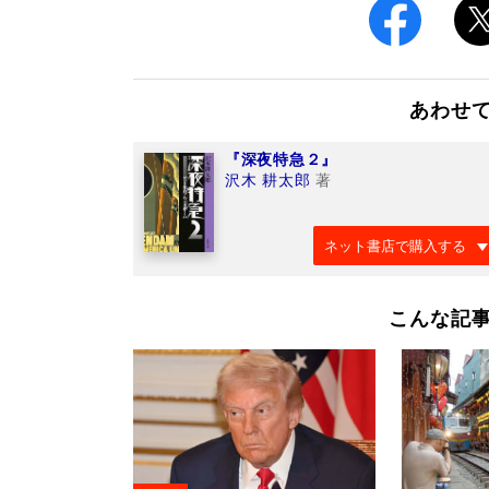
あわせ
『深夜特急２』
沢木 耕太郎
著
ネット書店で購入する
こんな記