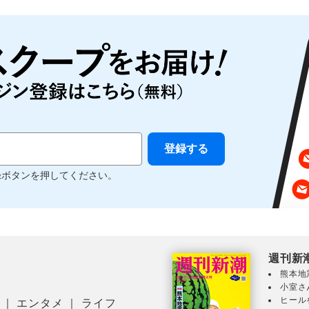
録ボタンを押してください。
週刊新
熊本地
小室さ
ヒール
｜
エンタメ
｜
ライフ