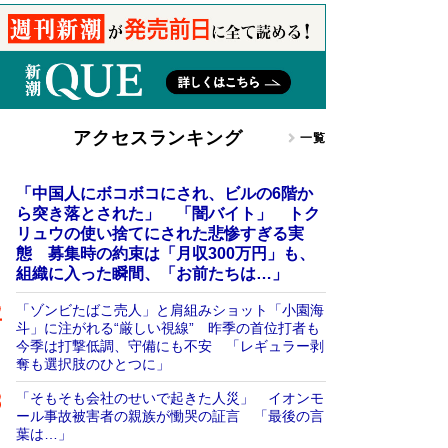
アクセスランキング
一覧
「中国人にボコボコにされ、ビルの6階か
ら突き落とされた」 「闇バイト」 トク
リュウの使い捨てにされた悲惨すぎる実
態 募集時の約束は「月収300万円」も、
組織に入った瞬間、「お前たちは…」
「ゾンビたばこ売人」と肩組みショット「小園海
斗」に注がれる“厳しい視線” 昨季の首位打者も
今季は打撃低調、守備にも不安 「レギュラー剥
奪も選択肢のひとつに」
「そもそも会社のせいで起きた人災」 イオンモ
ール事故被害者の親族が慟哭の証言 「最後の言
葉は…」