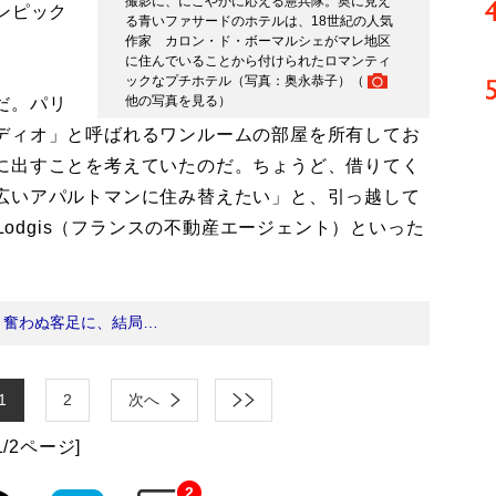
撮影に、にこやかに応える憲兵隊。奥に見え
ンピック
る青いファサードのホテルは、18世紀の人気
作家 カロン・ド・ボーマルシェがマレ地区
に住んでいることから付けられたロマンティ
ックなプチホテル（写真：奥永恭子）（
他の写真を見る
）
だ。パリ
ディオ」と呼ばれるワンルームの部屋を所有してお
に出すことを考えていたのだ。ちょうど、借りてく
広いアパルトマンに住み替えたい」と、引っ越して
Lodgis（フランスの不動産エージェント）といった
：
奮わぬ客足に、結局…
1
2
次へ
1/2ページ]
2