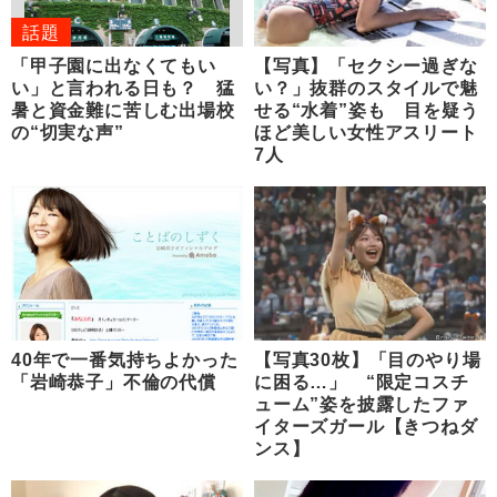
話題
「甲子園に出なくてもい
【写真】「セクシー過ぎな
い」と言われる日も？ 猛
い？」抜群のスタイルで魅
暑と資金難に苦しむ出場校
せる“水着”姿も 目を疑う
の“切実な声”
ほど美しい女性アスリート
7人
40年で一番気持ちよかった
【写真30枚】「目のやり場
「岩崎恭子」不倫の代償
に困る…」 “限定コスチ
ューム”姿を披露したファ
イターズガール【きつねダ
ンス】