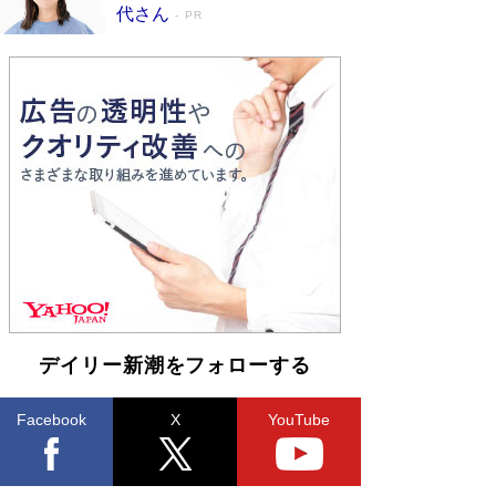
皇陛下はお元気でおられるか」がサウジ国王の第
代さん
PR
一声になる理由
Book Bang
デイリー新潮をフォローする
Facebook
X
YouTube