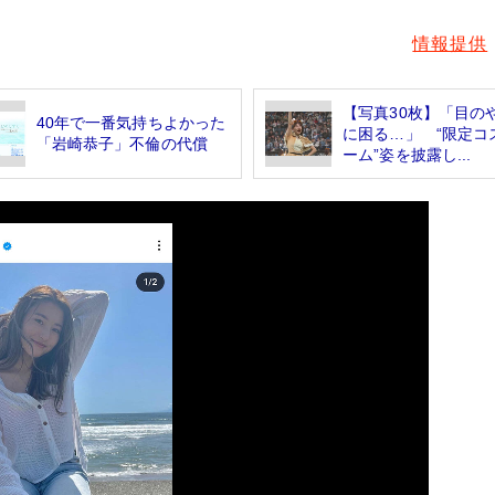
情報提供
【写真30枚】「目の
40年で一番気持ちよかった
に困る…」 “限定コ
「岩崎恭子」不倫の代償
ーム”姿を披露し...