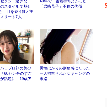
「セクシー過ぎな
40年で一番気持ちよかった
群のスタイルで魅せ
「岩崎恭子」不倫の代償
姿も 目を疑うほど美
スリート7人
「ハロプロ顔の美少
男性ばかりの刑務所にたった
「60センチのすご
一人拘留された女ギャングの
が話題に 19歳ア
末路