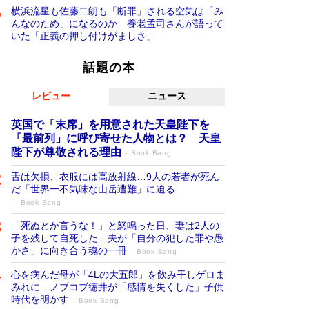
横浜流星も佐藤二朗も「断罪」される空気は「み
んなのため」になるのか 養老孟司さんが語って
いた「正義の押し付けがましさ」
話題の本
レビュー
ニュース
英国で「末席」を用意された天皇陛下を
「最前列」に呼び寄せた人物とは？ 天皇
陛下が尊敬される理由
Book Bang
舌は欠損、衣服には高放射線…9人の若者が死ん
だ「世界一不気味な山岳遭難」に迫る
Book Bang
「死ぬとか言うな！」と怒鳴った日、妻は2人の
子を残して自死した…夫が「自分の犯した罪や愚
かさ」に向き合う魂の一冊
Book Bang
心を病んだ母が「4Lの大五郎」を飲み干しゲロま
みれに…ノブコブ徳井が「感情を失くした」子供
時代を明かす
Book Bang