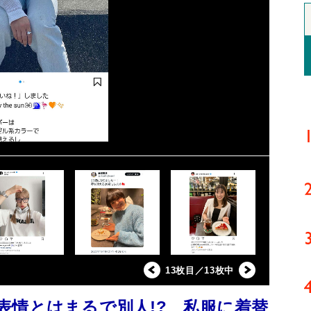
13枚目／13枚中
表情とはまるで別人!? 私服に着替