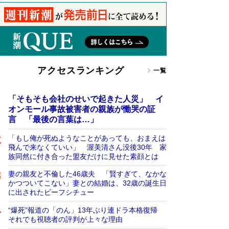
アクセスランキング
一覧
「そもそも会社のせいで起きた人災」 イ
オンモール事故被害者の親族が慟哭の証
言 「最後の言葉は…」
「もし俺が死ぬようなことがあっても、おまえは
飛んで来なくていい」 渥美清さん没後30年 家
族同然に付き合った盟友だけに見せた素顔とは
妻の親友と不倫した46歳夫 「賢すぎて、なかな
かつついてこない」妻との結婚は、32歳の誕生日
に出されたビーフシチュー
“爆死”報道の「のん」13年ぶり連ドラ本格復帰
それでも視聴者の評判が上々な理由