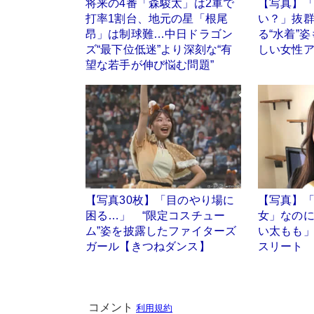
将来の4番「森駿太」は2軍で
【写真】
打率1割台、地元の星「根尾
い？」抜
昂」は制球難…中日ドラゴン
る“水着”
ズ“最下位低迷”より深刻な“有
しい女性ア
望な若手が伸び悩む問題”
【写真30枚】「目のやり場に
【写真】
困る…」 “限定コスチュー
女」なのに
ム”姿を披露したファイターズ
い太もも」
ガール【きつねダンス】
スリート