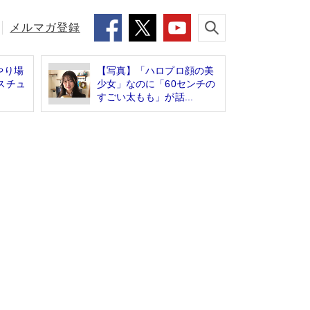
メルマガ登録
やり場
【写真】「ハロプロ顔の美
スチュ
少女」なのに「60センチの
すごい太もも」が話...