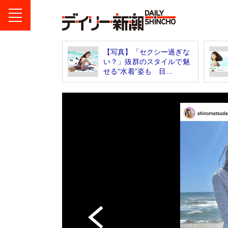
【写真】「セクシー過ぎな
い？」抜群のスタイルで魅
せる“水着”姿も 目...