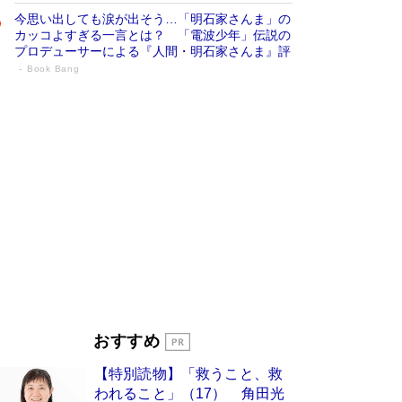
今思い出しても涙が出そう…「明石家さんま」の
カッコよすぎる一言とは？ 「電波少年」伝説の
プロデューサーによる『人間・明石家さんま』評
Book Bang
「宇宙兄弟」最終46巻がベストセラー1
位 宇宙開発への関心を押し上げた18年の
物語に幕 特装版には「宇宙で描かれたマ
ンガ」も収録
Book Bang
美輪明宏 晩年の回答を集めた『ほほえんで生き
るための人生相談』がランクイン［エンターテイ
メントベストセラー］
Book Bang
「『火垂るの墓』は、大嘘である」原作者が抱き
続けた“自責の念”とは…「自己憐憫は描きたくな
い」監督が徹底的にこだわったこと（後編） #
戦争の記憶
Book Bang
入社10年目にして最下位の営業がトップに大逆
おすすめ
転 上司の“意外な一言”から生まれた「雑談のテ
クニック」とは
Book Bang
【特別読物】「救うこと、救
皇室はなぜ世界から尊敬されているのか？ 「天
われること」（17） 角田光