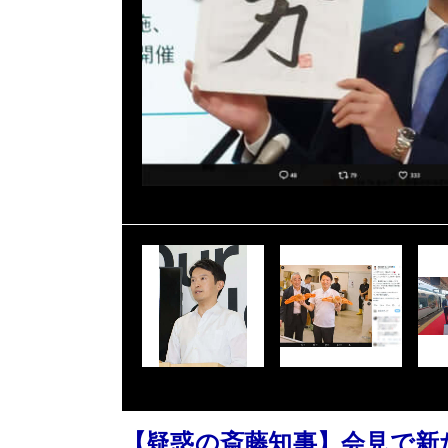
【疑惑の斎藤知事】会見で新