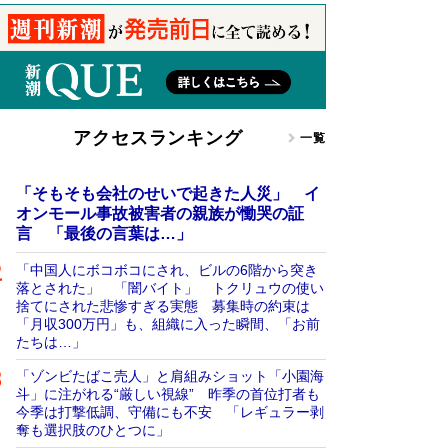
アクセスランキング
一覧
「そもそも会社のせいで起きた人災」 イ
オンモール事故被害者の親族が慟哭の証
言 「最後の言葉は…」
「中国人にボコボコにされ、ビルの6階から突き
落とされた」 「闇バイト」 トクリュウの使い
捨てにされた悲惨すぎる実態 募集時の約束は
「月収300万円」も、組織に入った瞬間、「お前
たちは…」
「ゾンビたばこ売人」と肩組みショット「小園海
斗」に注がれる“厳しい視線” 昨季の首位打者も
今季は打撃低調、守備にも不安 「レギュラー剥
奪も選択肢のひとつに」