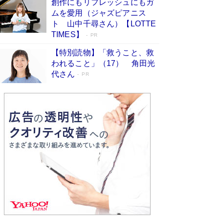
創作にもリフレッシュにもガ
Book Bang
ムを愛用（ジャズピアニス
友近氏、絶賛！ 鎌倉を舞台に、孤独を抱えた
ト 山中千尋さん）【LOTTE
人々が新たな一歩を踏み出す連作短篇集『海のほ
TIMES】
PR
とりのプラネット』試し読み
Book Bang
【特別読物】「救うこと、救
われること」（17） 角田光
代さん
PR