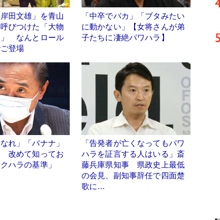
「岸田文雄」を青山
「中卒でバカ」「ブタみたい
に呼びつけた「大物
に動かない」【女将さんが弟
男」 なんとロール
子たちに凄絶パワハラ】
でご登場
になれ」「バナナ」
「告発者が亡くなってもパワ
」 改めて知ってお
ハラを証言する人はいる」斎
セクハラの基準」
藤兵庫県知事 県政史上最低
の会見、副知事辞任で四面楚
歌に…