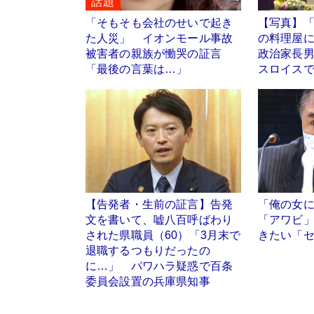
話題
「そもそも会社のせいで起き
【写真】
た人災」 イオンモール事故
の料理屋
被害者の親族が慟哭の証言
政治家長
「最後の言葉は…」
スロイス
【告発者・生前の証言】告発
「俺の女
文を書いて、嘘八百呼ばわり
「アワビ
された県職員（60）「3月末で
きたい「
退職するつもりだったの
に…」 パワハラ疑惑で百条
委員会設置の兵庫県知事