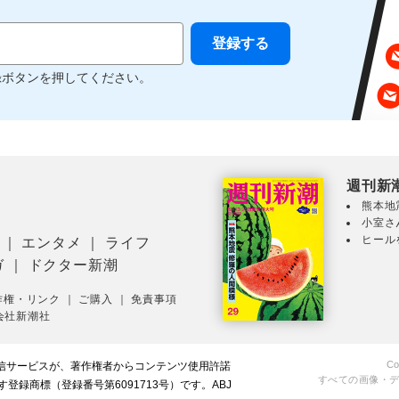
録ボタンを押してください。
週刊新
熊本地
小室さ
ヒール
｜
エンタメ
｜
ライフ
ガ
｜
ドクター新潮
作権・リンク
｜
ご購入
｜
免責事項
会社新潮社
Co
配信サービスが、著作権者からコンテンツ使用許諾
すべての画像・
録商標（登録番号第6091713号）です。ABJ