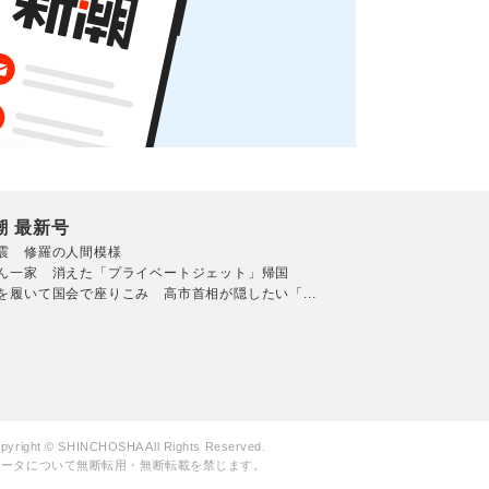
潮 最新号
震 修羅の人間模様
ん一家 消えた「プライベートジェット」帰国
を履いて国会で座りこみ 高市首相が隠したい「...
pyright © SHINCHOSHA All Rights Reserved.
データについて無断転用・無断転載を禁じます。