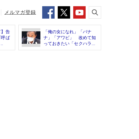
メルマガ登録
言】告
「俺の女になれ」「バナ
百呼ば
ナ」「アワビ」 改めて知
.
っておきたい「セクハラ...