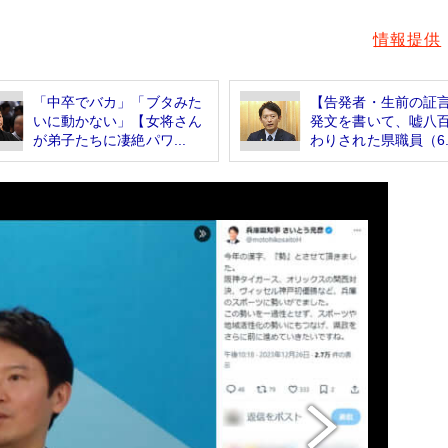
情報提供
「中卒でバカ」「ブタみた
【告発者・生前の証
いに動かない」【女将さん
発文を書いて、嘘八
が弟子たちに凄絶パワ...
わりされた県職員（6..