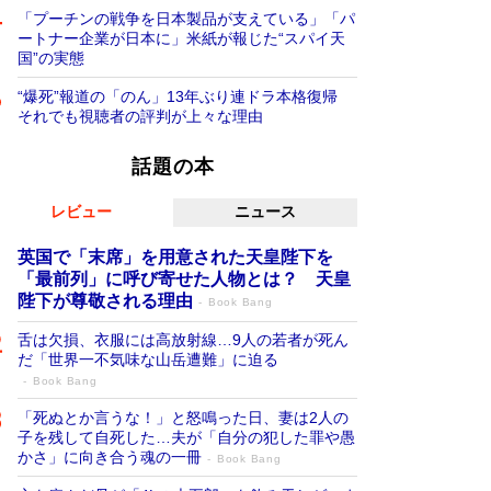
「プーチンの戦争を日本製品が支えている」「パ
ートナー企業が日本に」米紙が報じた“スパイ天
国”の実態
“爆死”報道の「のん」13年ぶり連ドラ本格復帰
それでも視聴者の評判が上々な理由
話題の本
レビュー
ニュース
英国で「末席」を用意された天皇陛下を
「最前列」に呼び寄せた人物とは？ 天皇
陛下が尊敬される理由
Book Bang
舌は欠損、衣服には高放射線…9人の若者が死ん
だ「世界一不気味な山岳遭難」に迫る
Book Bang
「死ぬとか言うな！」と怒鳴った日、妻は2人の
子を残して自死した…夫が「自分の犯した罪や愚
かさ」に向き合う魂の一冊
Book Bang