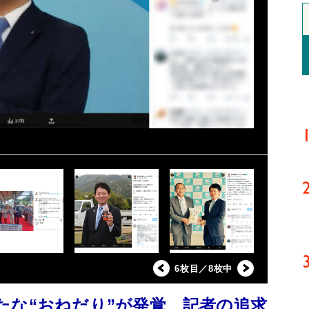
6枚目／8枚中
たな“おねだり”が発覚 記者の追求