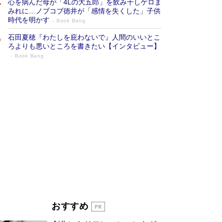
心を病んだ母が「4Lの大五郎」を飲み干しゲロま
みれに…ノブコブ徳井が「感情を失くした」子供
時代を明かす
Book Bang
石田夏穂『わたしを庇わないで』人間のいいとこ
ろよりも悪いところを書きたい【インタビュー】
Book Bang
「叱って伸びるやつは、褒めたらもっと伸
びる」俳優・高嶋政伸が家族に教わっ
た“人を育てるコツ”…芸への考え方を明か
す
Book Bang
「『火垂るの墓』は、大嘘である」原作者が抱き
続けた“自責の念”とは…「自己憐憫は描きたくな
い」監督が徹底的にこだわったこと（後編） #
戦争の記憶
Book Bang
美輪明宏 晩年の回答を集めた『ほほえんで生き
るための人生相談』がランクイン［エンターテイ
メントベストセラー］
Book Bang
「宇宙兄弟」最終46巻がベストセラー1位 宇宙
おすすめ
開発への関心を押し上げた18年の物語に幕 特装
版には「宇宙で描かれたマンガ」も収録