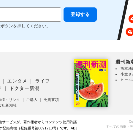
録ボタンを押してください。
週刊新
熊本地
小室さ
ヒール
｜
エンタメ
｜
ライフ
ガ
｜
ドクター新潮
作権・リンク
｜
ご購入
｜
免責事項
会社新潮社
Co
配信サービスが、著作権者からコンテンツ使用許諾
すべての画像・
録商標（登録番号第6091713号）です。ABJ