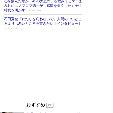
心を病んだ母が「4Lの大五郎」を飲み干しゲロま
みれに…ノブコブ徳井が「感情を失くした」子供
時代を明かす
Book Bang
石田夏穂『わたしを庇わないで』人間のいいとこ
ろよりも悪いところを書きたい【インタビュー】
Book Bang
「叱って伸びるやつは、褒めたらもっと伸
びる」俳優・高嶋政伸が家族に教わっ
た“人を育てるコツ”…芸への考え方を明か
す
Book Bang
「『火垂るの墓』は、大嘘である」原作者が抱き
続けた“自責の念”とは…「自己憐憫は描きたくな
い」監督が徹底的にこだわったこと（後編） #
戦争の記憶
Book Bang
美輪明宏 晩年の回答を集めた『ほほえんで生き
るための人生相談』がランクイン［エンターテイ
メントベストセラー］
Book Bang
「宇宙兄弟」最終46巻がベストセラー1位 宇宙
おすすめ
開発への関心を押し上げた18年の物語に幕 特装
版には「宇宙で描かれたマンガ」も収録