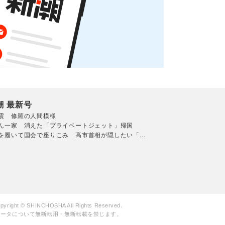
潮 最新号
震 修羅の人間模様
ん一家 消えた「プライベートジェット」帰国
を履いて国会で座りこみ 高市首相が隠したい「...
pyright © SHINCHOSHA All Rights Reserved.
データについて無断転用・無断転載を禁じます。