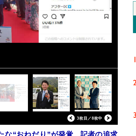
3枚目／8枚中
たな“おねだり”が発覚 記者の追求