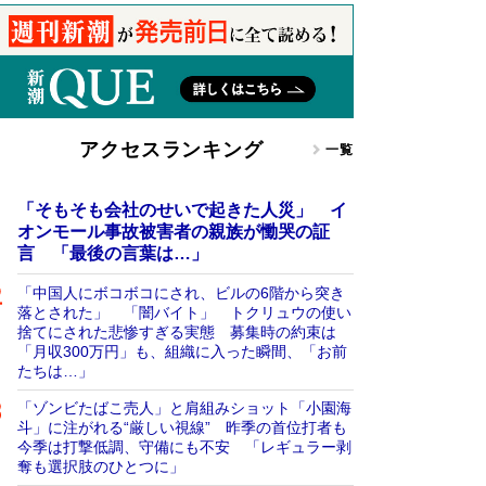
アクセスランキング
一覧
「そもそも会社のせいで起きた人災」 イ
オンモール事故被害者の親族が慟哭の証
言 「最後の言葉は…」
「中国人にボコボコにされ、ビルの6階から突き
落とされた」 「闇バイト」 トクリュウの使い
捨てにされた悲惨すぎる実態 募集時の約束は
「月収300万円」も、組織に入った瞬間、「お前
たちは…」
「ゾンビたばこ売人」と肩組みショット「小園海
斗」に注がれる“厳しい視線” 昨季の首位打者も
今季は打撃低調、守備にも不安 「レギュラー剥
奪も選択肢のひとつに」