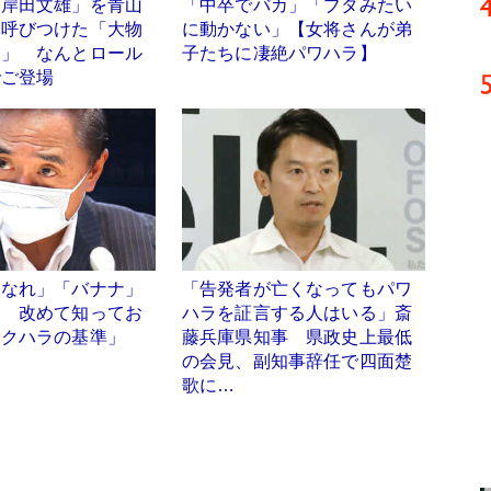
「岸田文雄」を青山
「中卒でバカ」「ブタみたい
に呼びつけた「大物
に動かない」【女将さんが弟
男」 なんとロール
子たちに凄絶パワハラ】
でご登場
になれ」「バナナ」
「告発者が亡くなってもパワ
」 改めて知ってお
ハラを証言する人はいる」斎
セクハラの基準」
藤兵庫県知事 県政史上最低
の会見、副知事辞任で四面楚
歌に…