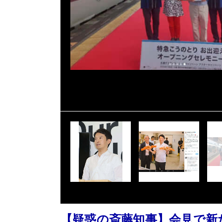
【疑惑の斎藤知事】会見で新