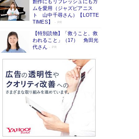
創作にもリフレッシュにもガ
Book Bang
ムを愛用（ジャズピアニス
友近氏、絶賛！ 鎌倉を舞台に、孤独を抱えた
ト 山中千尋さん）【LOTTE
人々が新たな一歩を踏み出す連作短篇集『海のほ
TIMES】
PR
とりのプラネット』試し読み
Book Bang
【特別読物】「救うこと、救
われること」（17） 角田光
代さん
PR