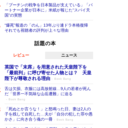
「プーチンの戦争を日本製品が支えている」「パ
ートナー企業が日本に」米紙が報じた“スパイ天
国”の実態
“爆死”報道の「のん」13年ぶり連ドラ本格復帰
それでも視聴者の評判が上々な理由
話題の本
レビュー
ニュース
英国で「末席」を用意された天皇陛下を
「最前列」に呼び寄せた人物とは？ 天皇
陛下が尊敬される理由
Book Bang
舌は欠損、衣服には高放射線…9人の若者が死ん
だ「世界一不気味な山岳遭難」に迫る
Book Bang
「死ぬとか言うな！」と怒鳴った日、妻は2人の
子を残して自死した…夫が「自分の犯した罪や愚
かさ」に向き合う魂の一冊
Book Bang