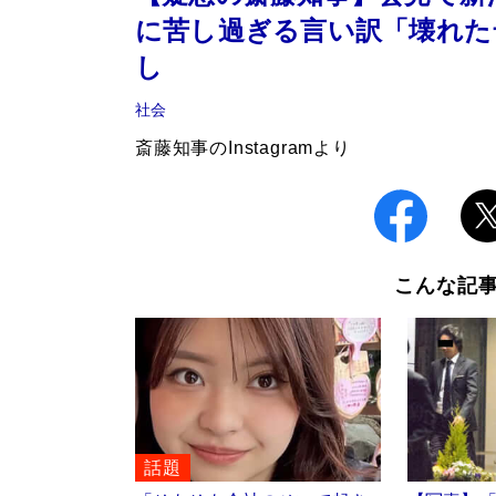
に苦し過ぎる言い訳「壊れた
し
社会
斎藤知事のInstagramより
こんな記
話題