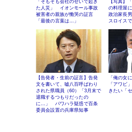
「そもそも会社のせいで起き
【写真】
た人災」 イオンモール事故
の料理屋
被害者の親族が慟哭の証言
政治家長
「最後の言葉は…」
スロイス
【告発者・生前の証言】告発
「俺の女
文を書いて、嘘八百呼ばわり
「アワビ
された県職員（60）「3月末で
きたい「
退職するつもりだったの
に…」 パワハラ疑惑で百条
委員会設置の兵庫県知事