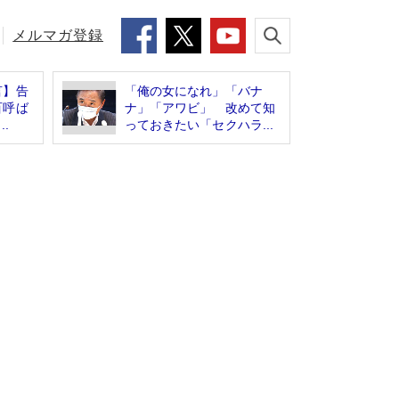
メルマガ登録
言】告
「俺の女になれ」「バナ
百呼ば
ナ」「アワビ」 改めて知
.
っておきたい「セクハラ...