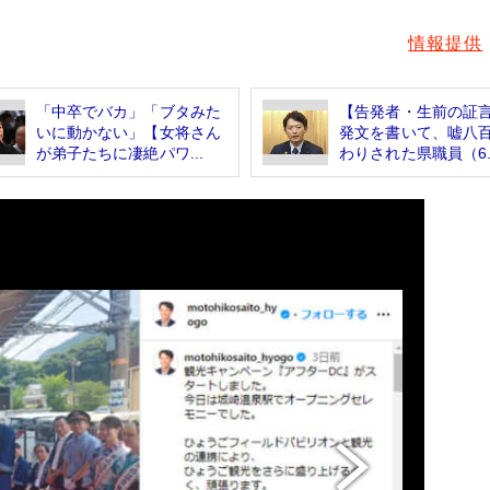
情報提供
「中卒でバカ」「ブタみた
【告発者・生前の証
いに動かない」【女将さん
発文を書いて、嘘八
が弟子たちに凄絶パワ...
わりされた県職員（6..