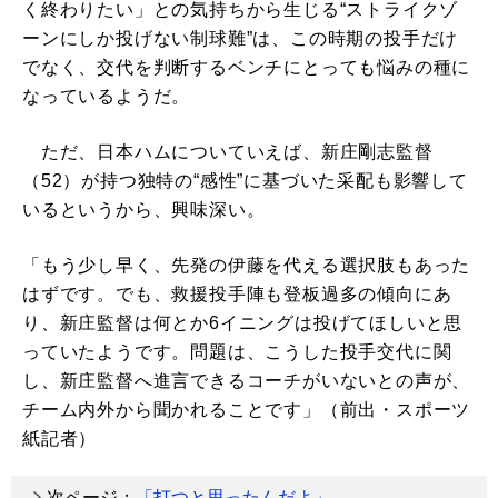
く終わりたい」との気持ちから生じる“ストライクゾ
ーンにしか投げない制球難”は、この時期の投手だけ
でなく、交代を判断するベンチにとっても悩みの種に
なっているようだ。
ただ、日本ハムについていえば、新庄剛志監督
（52）が持つ独特の“感性”に基づいた采配も影響して
いるというから、興味深い。
「もう少し早く、先発の伊藤を代える選択肢もあった
はずです。でも、救援投手陣も登板過多の傾向にあ
り、新庄監督は何とか6イニングは投げてほしいと思
っていたようです。問題は、こうした投手交代に関
し、新庄監督へ進言できるコーチがいないとの声が、
チーム内外から聞かれることです」（前出・スポーツ
紙記者）
次ページ：
「打つと思ったんだよ」