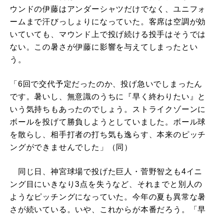
ウンドの伊藤はアンダーシャツだけでなく、ユニフォ
ームまで汗びっしょりになっていた。客席は空調が効
いていても、マウンド上で投げ続ける投手はそうでは
ない。この暑さが伊藤に影響を与えてしまったとい
う。
「6回で交代予定だったのか、投げ急いでしまったん
です。暑いし、無意識のうちに『早く終わりたい』と
いう気持ちもあったのでしょう。ストライクゾーンに
ボールを投げて勝負しようとしていました。ボール球
を散らし、相手打者の打ち気も逸らす、本来のピッチ
ングができませんでした」（同）
同じ日、神宮球場で投げた巨人・菅野智之も4イニ
ング目にいきなり3点を失うなど、それまでと別人の
ようなピッチングになっていた。今年の夏も異常な暑
さが続いている。いや、これからが本番だろう。「早