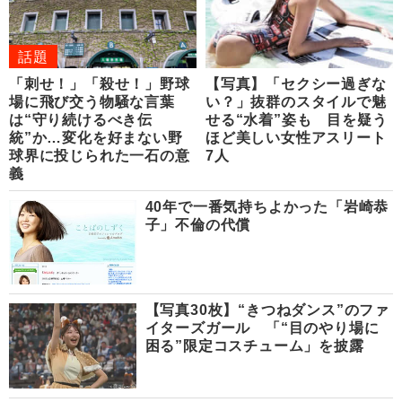
話題
「刺せ！」「殺せ！」野球
【写真】「セクシー過ぎな
場に飛び交う物騒な言葉
い？」抜群のスタイルで魅
は“守り続けるべき伝
せる“水着”姿も 目を疑う
統”か…変化を好まない野
ほど美しい女性アスリート
球界に投じられた一石の意
7人
義
40年で一番気持ちよかった「岩崎恭
子」不倫の代償
【写真30枚】“きつねダンス”のファ
イターズガール 「“目のやり場に
困る”限定コスチューム」を披露