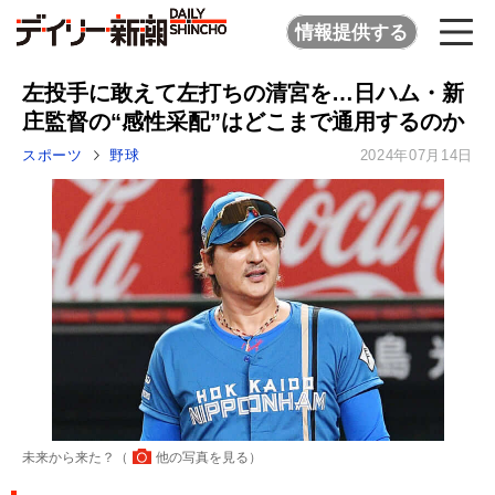
情報提供する
左投手に敢えて左打ちの清宮を…日ハム・新
庄監督の“感性采配”はどこまで通用するのか
スポーツ
野球
2024年07月14日
未来から来た？（
他の写真を見る
）