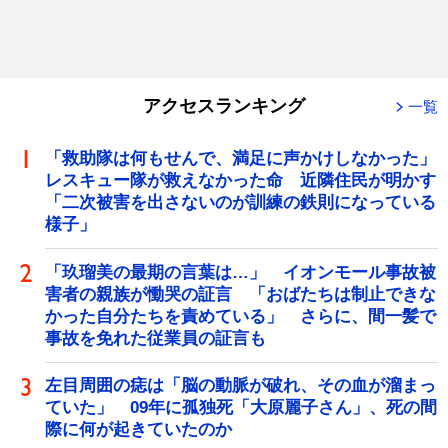
アクセスランキング
一覧
「救助隊は何もせんで、満足に声かけしなかった」
レスキュー隊が救えなかった命 近隣住民が明かす
「二次被害を出さないのが訓練の鉄則になっている
様子」
「玖瑠美の最期の言葉は…」 イオンモール事故被
害者の親族が慟哭の証言 「おばたちは制止できな
かった自分たちを責めている」 さらに、間一髪で
事故を免れた従業員の証言も
左目周囲の痣は「脳の動脈が破れ、その血が溜まっ
ていた」 09年に孤独死「大原麗子さん」、死の間
際に何が起きていたのか