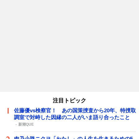
注目トピック
佐藤優vs検察官！ あの国策捜査から20年、特捜取
調室で対峙した因縁の二人がいま語り合ったこと
新潮QUE
肉乃小路ニクヨ「わたし」の人生を生きるための5