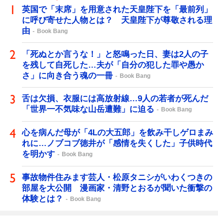
英国で「末席」を用意された天皇陛下を「最前列」
に呼び寄せた人物とは？ 天皇陛下が尊敬される理
由
Book Bang
「死ぬとか言うな！」と怒鳴った日、妻は2人の子
を残して自死した…夫が「自分の犯した罪や愚か
さ」に向き合う魂の一冊
Book Bang
舌は欠損、衣服には高放射線…9人の若者が死んだ
「世界一不気味な山岳遭難」に迫る
Book Bang
心を病んだ母が「4Lの大五郎」を飲み干しゲロまみ
れに…ノブコブ徳井が「感情を失くした」子供時代
を明かす
Book Bang
事故物件住みます芸人・松原タニシがいわくつきの
部屋を大公開 漫画家・清野とおるが聞いた衝撃の
体験とは？
Book Bang