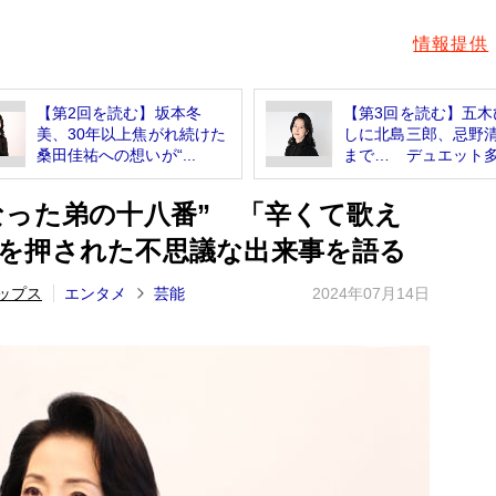
情報提供
【第2回を読む】坂本冬
【第3回を読む】五木
美、30年以上焦がれ続けた
しに北島三郎、忌野
桑田佳祐への想いが“...
まで… デュエット多.
なった弟の十八番” 「辛くて歌え
を押された不思議な出来事を語る
ップス
エンタメ
芸能
2024年07月14日