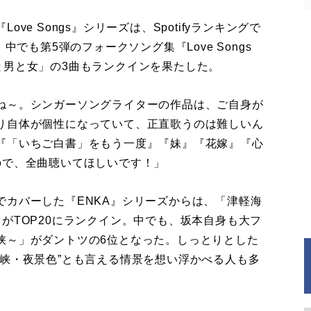
e Songs』シリーズは、Spotifyランキングで
中でも第5弾のフォークソング集『Love Songs
と男と女」の3曲もランクインを果たした。
ね～。シンガーソングライターの作品は、ご自身が
り自体が個性になっていて、正直歌うのは難しいん
『「いちご白書」をもう一度』『妹』『花嫁』『心
ので、全曲聴いてほしいです！」
カバーした『ENKA』シリーズからは、「津軽海
がTOP20にランクイン。中でも、坂本自身も大フ
峡～」がダントツの6位となった。しっとりとした
峡・夜景色”とも言える情景を想い浮かべる人も多