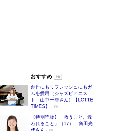
びる」俳優・高嶋政伸が家族に教わっ
た“人を育てるコツ”…芸への考え方を明か
す
Book Bang
「『火垂るの墓』は、大嘘である」原作者が抱き
続けた“自責の念”とは…「自己憐憫は描きたくな
い」監督が徹底的にこだわったこと（後編） #
戦争の記憶
Book Bang
美輪明宏 晩年の回答を集めた『ほほえんで生き
るための人生相談』がランクイン［エンターテイ
メントベストセラー］
Book Bang
「宇宙兄弟」最終46巻がベストセラー1位 宇宙
おすすめ
開発への関心を押し上げた18年の物語に幕 特装
版には「宇宙で描かれたマンガ」も収録
創作にもリフレッシュにもガ
Book Bang
ムを愛用（ジャズピアニス
友近氏、絶賛！ 鎌倉を舞台に、孤独を抱えた
ト 山中千尋さん）【LOTTE
人々が新たな一歩を踏み出す連作短篇集『海のほ
TIMES】
PR
とりのプラネット』試し読み
Book Bang
【特別読物】「救うこと、救
われること」（17） 角田光
代さん
PR