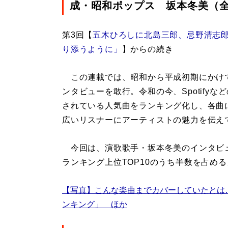
成・昭和ポップス 坂本冬美（全
第3回【
五木ひろしに北島三郎、忌野清志
り添うように」
】からの続き
この連載では、昭和から平成初期にかけ
ンタビューを敢行。令和の今、Spotify
されている人気曲をランキング化し、各曲
広いリスナーにアーティストの魅力を伝え
今回は、演歌歌手・坂本冬美のインタビュー
ランキング上位TOP10のうち半数を占め
【写真】こんな楽曲までカバーしていたとは…！
ンキング」 ほか