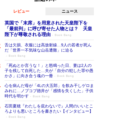
レビュー
ニュース
英国で「末席」を用意された天皇陛下を
「最前列」に呼び寄せた人物とは？ 天皇
陛下が尊敬される理由
Book Bang
舌は欠損、衣服には高放射線…9人の若者が死ん
だ「世界一不気味な山岳遭難」に迫る
Book Bang
「死ぬとか言うな！」と怒鳴った日、妻は2人の
子を残して自死した…夫が「自分の犯した罪や愚
かさ」に向き合う魂の一冊
Book Bang
心を病んだ母が「4Lの大五郎」を飲み干しゲロま
みれに…ノブコブ徳井が「感情を失くした」子供
時代を明かす
Book Bang
石田夏穂『わたしを庇わないで』人間のいいとこ
ろよりも悪いところを書きたい【インタビュー】
Book Bang
「叱って伸びるやつは、褒めたらもっと伸