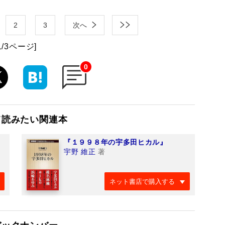
2
3
次へ
1/3ページ]
0
て読みたい関連本
『１９９８年の宇多田ヒカル』
宇野 維正
著
ネット書店で購入する