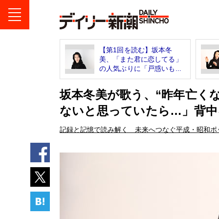
【第1回を読む】坂本冬
美、「また君に恋してる」
の人気ぶりに「戸惑いも...
坂本冬美が歌う、“昨年亡く
ないと思っていたら…」背中
記録と記憶で読み解く 未来へつなぐ平成・昭和ポ