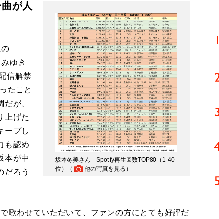
ー曲が人
上の
島みゆき
の配信解禁
だったこと
調だが、
り上げた
キープし
力も認め
坂本が中
坂本冬美さん Spotify再生回数TOP80（1-40
位）（
他の写真を見る
）
のだろう
トで歌わせていただいて、ファンの方にとても好評だ