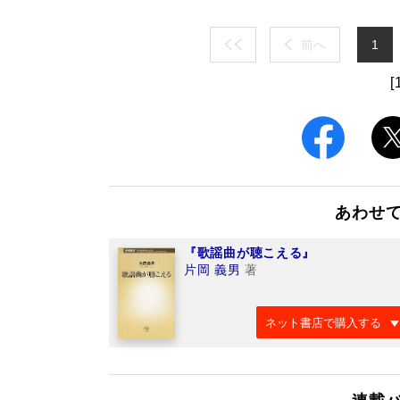
前へ
1
[
あわせ
『歌謡曲が聴こえる』
片岡 義男
著
ネット書店で購入する