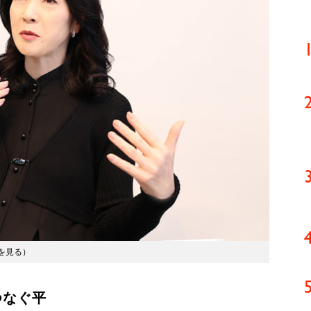
を見る
）
つなぐ平