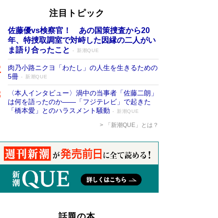
注目トピック
佐藤優vs検察官！ あの国策捜査から20
年、特捜取調室で対峙した因縁の二人がい
ま語り合ったこと
新潮QUE
肉乃小路ニクヨ「わたし」の人生を生きるための
5冊
新潮QUE
〈本人インタビュー〉渦中の当事者「佐藤二朗」
は何を語ったのか――「フジテレビ」で起きた
「橋本愛」とのハラスメント騒動
新潮QUE
「新潮QUE」とは？
話題の本