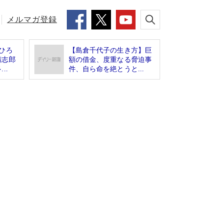
メルマガ登録
ひろ
【島倉千代子の生き方】巨
清志郎
額の借金、度重なる脅迫事
..
件、自ら命を絶とうと...