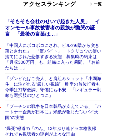
アクセスランキング
一覧
「そもそも会社のせいで起きた人災」 イ
オンモール事故被害者の親族が慟哭の証
言 「最後の言葉は…」
「中国人にボコボコにされ、ビルの6階から突き
落とされた」 「闇バイト」 トクリュウの使い
捨てにされた悲惨すぎる実態 募集時の約束は
「月収300万円」も、組織に入った瞬間、「お前
たちは…」
「ゾンビたばこ売人」と肩組みショット「小園海
斗」に注がれる“厳しい視線” 昨季の首位打者も
今季は打撃低調、守備にも不安 「レギュラー剥
奪も選択肢のひとつに」
「プーチンの戦争を日本製品が支えている」「パ
ートナー企業が日本に」米紙が報じた“スパイ天
国”の実態
“爆死”報道の「のん」13年ぶり連ドラ本格復帰
それでも視聴者の評判が上々な理由