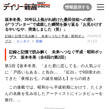
情報提供する
坂本冬美、30年以上焦がれ続けた桑田佳祐への想い
が“ラブレター”で成就した瞬間を振り返る「お見かけす
るやいなや、突進しました（笑）」
記録と記憶で読み解く 未来へつなぐ平成・昭和ポッ
2024年07
プス
エンタメ
芸能
月11日
記録と記憶で読み解く 未来へつなぐ平成・昭和ポッ
プス 坂本冬美（全4回の第2回）
第1回【坂本冬美、「また君に恋してる」の人気ぶり
に「戸惑いもある」と告白… 『紅白』で9回歌われ
てきた「夜桜お七」の誕生秘話も】からの続き
この連載では、昭和から平成初期にかけて、たくさ
んの名曲を生み出したアーティストにインタビューを
敢行。...
Advertisement