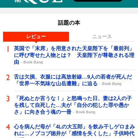
話題の本
レビュー
ニュース
英国で「末席」を用意された天皇陛下を「最前列」
に呼び寄せた人物とは？ 天皇陛下が尊敬される理
由
Book Bang
舌は欠損、衣服には高放射線…9人の若者が死んだ
「世界一不気味な山岳遭難」に迫る
Book Bang
「死ぬとか言うな！」と怒鳴った日、妻は2人の子
を残して自死した…夫が「自分の犯した罪や愚か
さ」に向き合う魂の一冊
Book Bang
心を病んだ母が「4Lの大五郎」を飲み干しゲロまみ
れに…ノブコブ徳井が「感情を失くした」子供時代