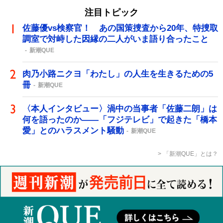
注目トピック
佐藤優vs検察官！ あの国策捜査から20年、特捜取
調室で対峙した因縁の二人がいま語り合ったこと
新潮QUE
肉乃小路ニクヨ「わたし」の人生を生きるための5
冊
新潮QUE
〈本人インタビュー〉渦中の当事者「佐藤二朗」は
何を語ったのか――「フジテレビ」で起きた「橋本
愛」とのハラスメント騒動
新潮QUE
「新潮QUE」とは？