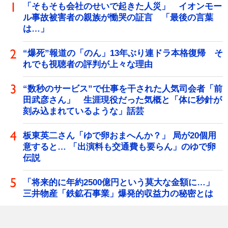
「そもそも会社のせいで起きた人災」 イオンモー
ル事故被害者の親族が慟哭の証言 「最後の言葉
は…」
“爆死”報道の「のん」13年ぶり連ドラ本格復帰 そ
れでも視聴者の評判が上々な理由
“数秒のサービス”で仕事を干された人気司会者「前
田武彦さん」 生涯現役だった気概と「体に秒針が
刻み込まれているような」話芸
板東英二さん「ゆで卵おまへんか？」 局が20個用
意すると… 「出演料も交通費も要らん」のゆで卵
伝説
「将来的に年約2500億円という莫大な金額に…」
三井物産「鉄鉱石事業」爆発的収益力の秘密とは