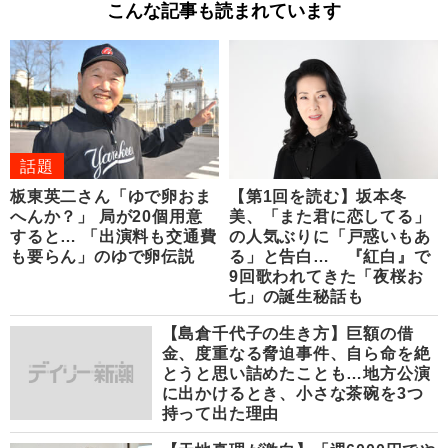
こんな記事も読まれています
話題
板東英二さん「ゆで卵おま
【第1回を読む】坂本冬
へんか？」 局が20個用意
美、「また君に恋してる」
すると… 「出演料も交通費
の人気ぶりに「戸惑いもあ
も要らん」のゆで卵伝説
る」と告白… 『紅白』で
9回歌われてきた「夜桜お
七」の誕生秘話も
【島倉千代子の生き方】巨額の借
金、度重なる脅迫事件、自ら命を絶
とうと思い詰めたことも…地方公演
に出かけるとき、小さな茶碗を3つ
持って出た理由