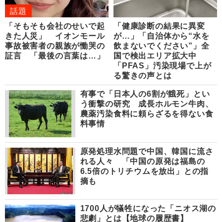
話題
「そもそも会社のせいで起
「健康診断の結果に異変
きた人災」 イオンモール
が…」「自治体から“水を
事故被害者の親族が慟哭の
飲まないでください”」全
証言 「最後の言葉は…」
国で検出エリア拡大中
「PFAS」汚染現場で上が
る驚きの声とは
有事で「日本人の6割が餓死」とい
う衝撃の研究 成長ホルモン牛肉、
農薬汚染食料に頼らざるを得ない食
料事情
原発処理水問題で中国、韓国に流さ
れる人々 「中国の原発は福島の
6.5倍のトリチウムを放出」との指
摘も
1700人が犠牲になった「ニオス湖の
悲劇」とは【地球の履歴書】