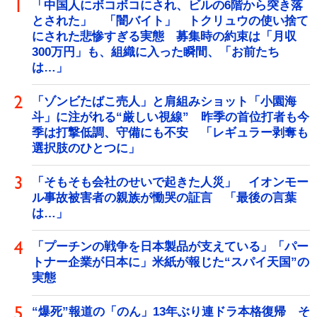
「中国人にボコボコにされ、ビルの6階から突き落
とされた」 「闇バイト」 トクリュウの使い捨て
にされた悲惨すぎる実態 募集時の約束は「月収
300万円」も、組織に入った瞬間、「お前たち
は…」
「ゾンビたばこ売人」と肩組みショット「小園海
斗」に注がれる“厳しい視線” 昨季の首位打者も今
季は打撃低調、守備にも不安 「レギュラー剥奪も
選択肢のひとつに」
「そもそも会社のせいで起きた人災」 イオンモー
ル事故被害者の親族が慟哭の証言 「最後の言葉
は…」
「プーチンの戦争を日本製品が支えている」「パー
トナー企業が日本に」米紙が報じた“スパイ天国”の
実態
“爆死”報道の「のん」13年ぶり連ドラ本格復帰 そ