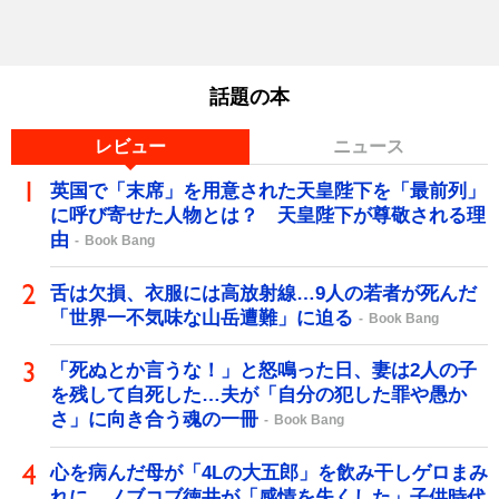
話題の本
レビュー
ニュース
英国で「末席」を用意された天皇陛下を「最前列」
に呼び寄せた人物とは？ 天皇陛下が尊敬される理
由
Book Bang
舌は欠損、衣服には高放射線…9人の若者が死んだ
「世界一不気味な山岳遭難」に迫る
Book Bang
「死ぬとか言うな！」と怒鳴った日、妻は2人の子
を残して自死した…夫が「自分の犯した罪や愚か
さ」に向き合う魂の一冊
Book Bang
心を病んだ母が「4Lの大五郎」を飲み干しゲロまみ
れに…ノブコブ徳井が「感情を失くした」子供時代