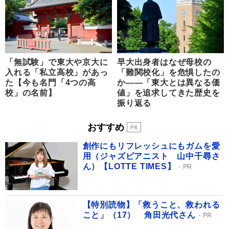
「無試験」で東大や京大に
早大出身者はなぜ母校の
入れる「私立高校」があっ
「難関校化」を危惧したの
た【今も名門「4つの高
か――「東大とは異なる価
校」の名前】
値」を追求してきた歴史を
振り返る
おすすめ
創作にもリフレッシュにもガムを愛
用（ジャズピアニスト 山中千尋さ
ん）【LOTTE TIMES】
PR
【特別読物】「救うこと、救われる
こと」（17） 角田光代さん
PR