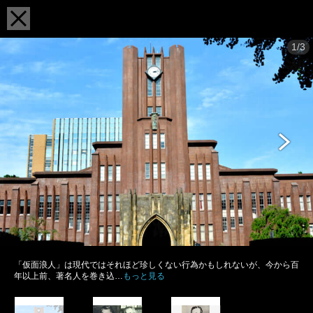
1/3
「仮面浪人」は現代ではそれほど珍しくない行為かもしれないが、今から百
年以上前、著名人を巻き込…
もっと見る