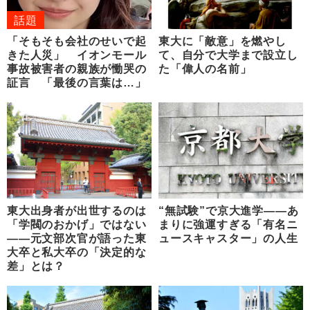
話題
「そもそも会社のせいで起
東大に「敵意」を燃やし
きた人災」 イオンモール
て、自分で大学まで設立し
事故被害者の親族が慟哭の
た「偉人の名前」
証言 「最後の言葉は…」
東大出身者が出世するのは
“無試験”で京大進学――あ
「学閥のおかげ」ではない
まりに強運すぎる「有名ニ
――元文部次官が語った東
ュースキャスター」の人生
大卒と私大卒の「決定的な
差」とは？