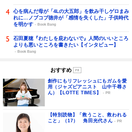
心を病んだ母が「4Lの大五郎」を飲み干しゲロまみ
れに…ノブコブ徳井が「感情を失くした」子供時代
を明かす
Book Bang
石田夏穂『わたしを庇わないで』人間のいいところ
よりも悪いところを書きたい【インタビュー】
Book Bang
おすすめ
創作にもリフレッシュにもガムを愛
用（ジャズピアニスト 山中千尋さ
ん）【LOTTE TIMES】
PR
【特別読物】「救うこと、救われる
こと」（17） 角田光代さん
PR