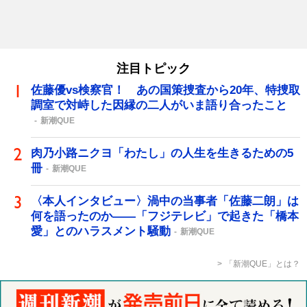
注目トピック
佐藤優vs検察官！ あの国策捜査から20年、特捜取
調室で対峙した因縁の二人がいま語り合ったこと
新潮QUE
肉乃小路ニクヨ「わたし」の人生を生きるための5
冊
新潮QUE
〈本人インタビュー〉渦中の当事者「佐藤二朗」は
何を語ったのか――「フジテレビ」で起きた「橋本
愛」とのハラスメント騒動
新潮QUE
「新潮QUE」とは？