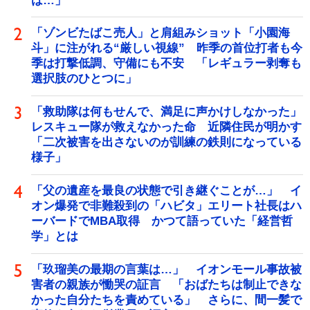
は…」
「ゾンビたばこ売人」と肩組みショット「小園海
斗」に注がれる“厳しい視線” 昨季の首位打者も今
季は打撃低調、守備にも不安 「レギュラー剥奪も
選択肢のひとつに」
「救助隊は何もせんで、満足に声かけしなかった」
レスキュー隊が救えなかった命 近隣住民が明かす
「二次被害を出さないのが訓練の鉄則になっている
様子」
「父の遺産を最良の状態で引き継ぐことが…」 イ
オン爆発で非難殺到の「ハビタ」エリート社長はハ
ーバードでMBA取得 かつて語っていた「経営哲
学」とは
「玖瑠美の最期の言葉は…」 イオンモール事故被
害者の親族が慟哭の証言 「おばたちは制止できな
かった自分たちを責めている」 さらに、間一髪で