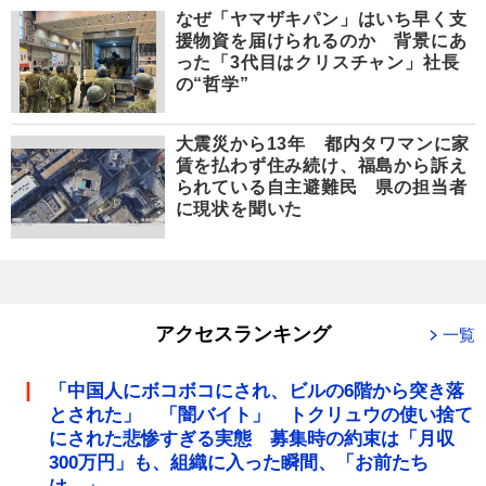
なぜ「ヤマザキパン」はいち早く支
援物資を届けられるのか 背景にあ
った「3代目はクリスチャン」社長
の“哲学”
大震災から13年 都内タワマンに家
賃を払わず住み続け、福島から訴え
られている自主避難民 県の担当者
に現状を聞いた
アクセスランキング
一覧
「中国人にボコボコにされ、ビルの6階から突き落
とされた」 「闇バイト」 トクリュウの使い捨て
にされた悲惨すぎる実態 募集時の約束は「月収
300万円」も、組織に入った瞬間、「お前たち