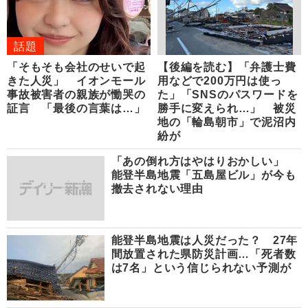
話題
「そもそも会社のせいで起
【後編を読む】「弁護士費
きた人災」 イオンモール
用などで200万円は使っ
事故被害者の親族が慟哭の
た」「SNSのパスワードを
証言 「最後の言葉は…」
勝手に変えられ…」 被災
地の「輪島朝市」で泥沼内
紛が
「あの倒れ方はやはりおかしい」
能登半島地震「五島屋ビル」が今も
撤去されない理由
能登半島地震は人災だった？ 27年
間放置された県防災計画…「死者数
は7名」という信じられない予測が