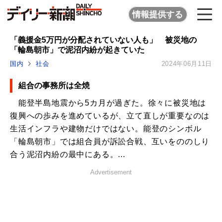
情報提供する
「義援金5万円が分配されていない人も」 被災地の
「輪島朝市」で泥沼内紛が起きていた
国内
社会
2024年06月11日
組合の事務所は全焼
能登半島地震から5カ月が過ぎた。徐々に被災地は
復興への歩みを進めているが、立て直しが重要なのは
生活インフラや建物だけではない。能登のシンボル
「輪島朝市」では組合員が訴訟合戦、互いをののしり
合う泥沼内紛の最中にある。...
Advertisement