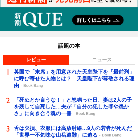
話題の本
レビュー
ニュース
英国で「末席」を用意された天皇陛下を「最前列」
に呼び寄せた人物とは？ 天皇陛下が尊敬される理
由
Book Bang
「死ぬとか言うな！」と怒鳴った日、妻は2人の子
を残して自死した…夫が「自分の犯した罪や愚か
さ」に向き合う魂の一冊
Book Bang
舌は欠損、衣服には高放射線…9人の若者が死んだ
「世界一不気味な山岳遭難」に迫る
Book Bang