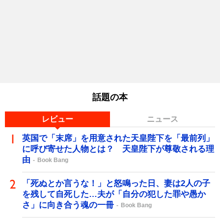
話題の本
レビュー
ニュース
英国で「末席」を用意された天皇陛下を「最前列」
に呼び寄せた人物とは？ 天皇陛下が尊敬される理
由
Book Bang
「死ぬとか言うな！」と怒鳴った日、妻は2人の子
を残して自死した…夫が「自分の犯した罪や愚か
さ」に向き合う魂の一冊
Book Bang