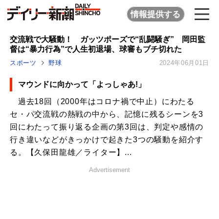
情報提供する
交流戦で大騒動！ ガッツポーズで“乱闘騒ぎ” 岡田監
督は“暴力行為”で人生初退場、球審もブチ切れた
スポーツ
野球
2024年06月01日
マウンドに向かって「よっしゃあ!」
過去18回（2000年はコロナ禍で中止）にわたる
セ・パ交流戦の熱戦の中から、記憶に残るシーンを3
回にわたって振り返る企画の第3回は、判定や感情の
行き違いなどがきっかけで起きた3つの騒動を紹介す
る。【久保田龍雄／ライター】...
Advertisement