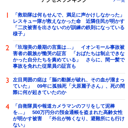
アクセスランキング
一覧
「救助隊は何もせんで、満足に声かけしなかった」
レスキュー隊が救えなかった命 近隣住民が明かす
「二次被害を出さないのが訓練の鉄則になっている
様子」
「玖瑠美の最期の言葉は…」 イオンモール事故被
害者の親族が慟哭の証言 「おばたちは制止できな
かった自分たちを責めている」 さらに、間一髪で
事故を免れた従業員の証言も
左目周囲の痣は「脳の動脈が破れ、その血が溜まっ
ていた」 09年に孤独死「大原麗子さん」、死の間
際に何が起きていたのか
「自衛隊員や報道カメラマンのフリをして泥棒
を…」 500万円分の預金通帳を盗まれた高齢女性
が明かす被害 「外出が怖くなり、避難所にも行け
ない」