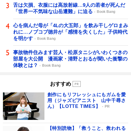
舌は欠損、衣服には高放射線…9人の若者が死んだ
「世界一不気味な山岳遭難」に迫る
Book Bang
心を病んだ母が「4Lの大五郎」を飲み干しゲロまみ
れに…ノブコブ徳井が「感情を失くした」子供時代
を明かす
Book Bang
事故物件住みます芸人・松原タニシがいわくつきの
部屋を大公開 漫画家・清野とおるが聞いた衝撃の
体験とは？
Book Bang
おすすめ
創作にもリフレッシュにもガムを愛
用（ジャズピアニスト 山中千尋さ
ん）【LOTTE TIMES】
PR
【特別読物】「救うこと、救われる