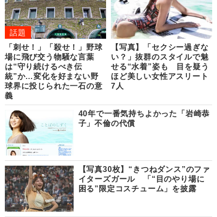
話題
「刺せ！」「殺せ！」野球
【写真】「セクシー過ぎな
場に飛び交う物騒な言葉
い？」抜群のスタイルで魅
は“守り続けるべき伝
せる“水着”姿も 目を疑う
統”か…変化を好まない野
ほど美しい女性アスリート
球界に投じられた一石の意
7人
義
40年で一番気持ちよかった「岩崎恭
子」不倫の代償
【写真30枚】“きつねダンス”のファ
イターズガール 「“目のやり場に
困る”限定コスチューム」を披露