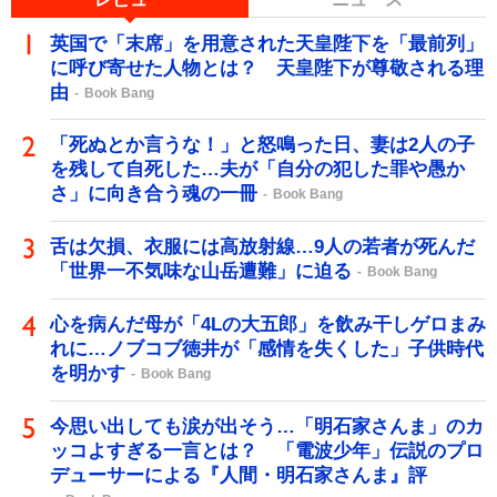
英国で「末席」を用意された天皇陛下を「最前列」
に呼び寄せた人物とは？ 天皇陛下が尊敬される理
由
Book Bang
「死ぬとか言うな！」と怒鳴った日、妻は2人の子
を残して自死した…夫が「自分の犯した罪や愚か
さ」に向き合う魂の一冊
Book Bang
舌は欠損、衣服には高放射線…9人の若者が死んだ
「世界一不気味な山岳遭難」に迫る
Book Bang
心を病んだ母が「4Lの大五郎」を飲み干しゲロまみ
れに…ノブコブ徳井が「感情を失くした」子供時代
を明かす
Book Bang
今思い出しても涙が出そう…「明石家さんま」のカ
ッコよすぎる一言とは？ 「電波少年」伝説のプロ
デューサーによる『人間・明石家さんま』評