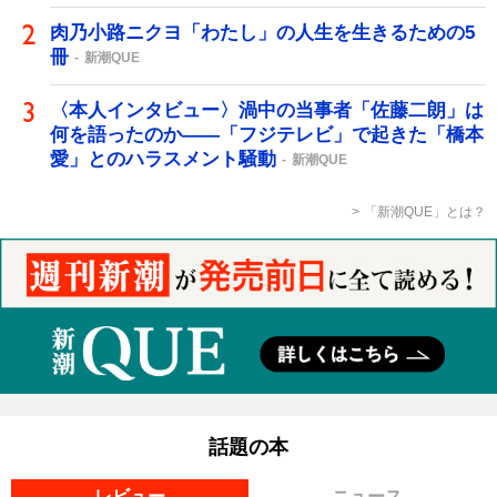
肉乃小路ニクヨ「わたし」の人生を生きるための5
冊
新潮QUE
〈本人インタビュー〉渦中の当事者「佐藤二朗」は
何を語ったのか――「フジテレビ」で起きた「橋本
愛」とのハラスメント騒動
新潮QUE
「新潮QUE」とは？
話題の本
レビュー
ニュース