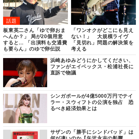
話題
板東英二さん「ゆで卵おま
「ワンオクがどこにも見え
へんか？」 局が20個用意
ない！」 大規模ライヴ
すると… 「出演料も交通費
「見切れ」問題の解決策を
も要らん」のゆで卵伝説
考える
浜崎あゆみどうにかしてください、
ファンがエイベックス・松浦社長に
直訴で物議
シンガポールが4億5000万円でテイ
ラー・スウィフトの公演を独占 恐
るべき経済効果とは
サザンの「勝手にシンドバッド」は
何が凄いのか【矢沢永吉の影響