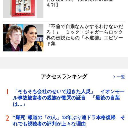
も?!】
「不倫で自粛なんかするわけないだ
ろ！」 ミック・ジャガーらロック
界の伝説たちの「不道徳」エピソー
ド集
アクセスランキング
一覧
「そもそも会社のせいで起きた人災」 イオンモー
ル事故被害者の親族が慟哭の証言 「最後の言葉
は…」
“爆死”報道の「のん」13年ぶり連ドラ本格復帰 そ
れでも視聴者の評判が上々な理由