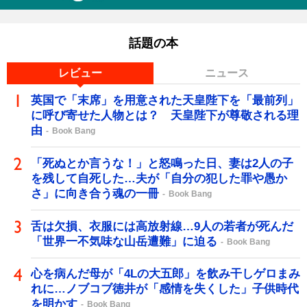
話題の本
レビュー
ニュース
英国で「末席」を用意された天皇陛下を「最前列」
に呼び寄せた人物とは？ 天皇陛下が尊敬される理
由
Book Bang
「死ぬとか言うな！」と怒鳴った日、妻は2人の子
を残して自死した…夫が「自分の犯した罪や愚か
さ」に向き合う魂の一冊
Book Bang
舌は欠損、衣服には高放射線…9人の若者が死んだ
「世界一不気味な山岳遭難」に迫る
Book Bang
心を病んだ母が「4Lの大五郎」を飲み干しゲロまみ
れに…ノブコブ徳井が「感情を失くした」子供時代
を明かす
Book Bang