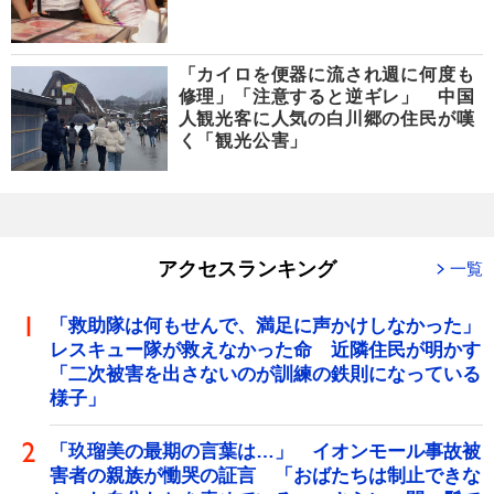
「カイロを便器に流され週に何度も
修理」「注意すると逆ギレ」 中国
人観光客に人気の白川郷の住民が嘆
く「観光公害」
アクセスランキング
一覧
「救助隊は何もせんで、満足に声かけしなかった」
レスキュー隊が救えなかった命 近隣住民が明かす
「二次被害を出さないのが訓練の鉄則になっている
様子」
「玖瑠美の最期の言葉は…」 イオンモール事故被
害者の親族が慟哭の証言 「おばたちは制止できな