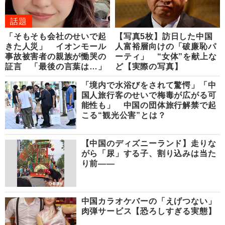
話題
「そもそも会社のせいで起
【写真5枚】訪日した中国
きた人災」 イオンモール
人富裕層向けの「破廉恥パ
事故被害者の親族が慟哭の
ーティ」 “女体”を献上な
証言 「最後の言葉は…」
ど【実際の写真】
「境内で水浴びをされて驚愕」「中
国人旅行客のせいで梅毒が広がる可
能性も」 中国の団体旅行解禁で起
こる“観光公害”とは？
【中国のディズニーランド】走りな
がら「尿」する子、割り込みは当た
り前――
中国カラオケバーの「えげつない」
肉弾サービス【恐ろしすぎる実態】