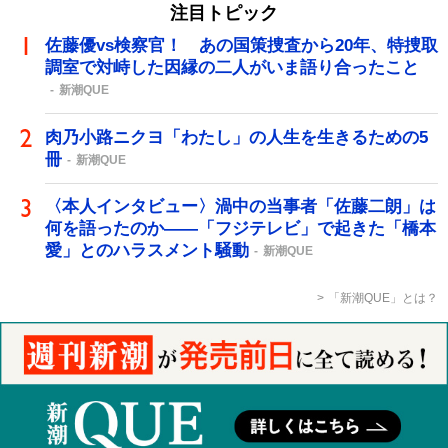
注目トピック
佐藤優vs検察官！ あの国策捜査から20年、特捜取
調室で対峙した因縁の二人がいま語り合ったこと
新潮QUE
肉乃小路ニクヨ「わたし」の人生を生きるための5
冊
新潮QUE
〈本人インタビュー〉渦中の当事者「佐藤二朗」は
何を語ったのか――「フジテレビ」で起きた「橋本
愛」とのハラスメント騒動
新潮QUE
「新潮QUE」とは？