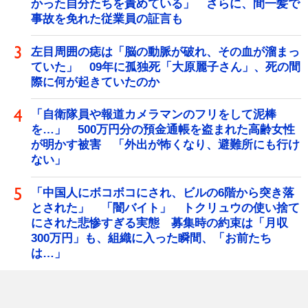
かった自分たちを責めている」 さらに、間一髪で
事故を免れた従業員の証言も
左目周囲の痣は「脳の動脈が破れ、その血が溜まっ
ていた」 09年に孤独死「大原麗子さん」、死の間
際に何が起きていたのか
「自衛隊員や報道カメラマンのフリをして泥棒
を…」 500万円分の預金通帳を盗まれた高齢女性
が明かす被害 「外出が怖くなり、避難所にも行け
ない」
「中国人にボコボコにされ、ビルの6階から突き落
とされた」 「闇バイト」 トクリュウの使い捨て
にされた悲惨すぎる実態 募集時の約束は「月収
300万円」も、組織に入った瞬間、「お前たち
は…」