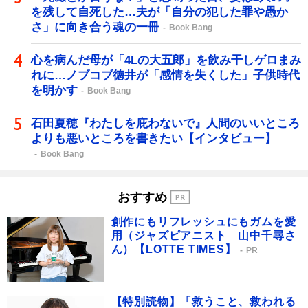
を残して自死した…夫が「自分の犯した罪や愚か
さ」に向き合う魂の一冊
Book Bang
心を病んだ母が「4Lの大五郎」を飲み干しゲロまみ
れに…ノブコブ徳井が「感情を失くした」子供時代
を明かす
Book Bang
石田夏穂『わたしを庇わないで』人間のいいところ
よりも悪いところを書きたい【インタビュー】
Book Bang
おすすめ
創作にもリフレッシュにもガムを愛
用（ジャズピアニスト 山中千尋さ
ん）【LOTTE TIMES】
PR
【特別読物】「救うこと、救われる