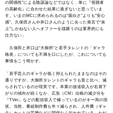
の関係性”による陰謀論などではなく、単に『視聴者
の高齢化』に合わせた結果に過ぎないと思っていま
す。いまのMCに求められるのは“面白さ”よりも“安心
感”。久保田さんや井口さんのように尖った発言で“炎
上”しかねない人へオファーを躊躇うのは業界的にも
仕方ない」
久保田と井口は“大御所”と若手タレントの「ギャラ
格差」についても不満を口にしたが、これについても
事情をこう明かす。
「若手芸人のギャラが低く抑えられたままなのはその
通りですが、大御所タレントのギャラも昔と比べ、減
らされているのが現実です。本業の放送収入が右肩下
がりの傾向が続くなか、広告（CM）出稿の減少分を
『TVer』などの配信収入で補っているのがキー局の現
状。当然、番組制作費も年々減らされ、人件費（ギャ
ラ）カットは芸歴などに関係なく行われている。ただ