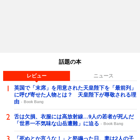
話題の本
レビュー
ニュース
英国で「末席」を用意された天皇陛下を「最前列」
に呼び寄せた人物とは？ 天皇陛下が尊敬される理
由
Book Bang
舌は欠損、衣服には高放射線…9人の若者が死んだ
「世界一不気味な山岳遭難」に迫る
Book Bang
「死ぬとか言うな！」と怒鳴った日、妻は2人の子