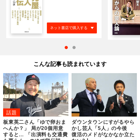
ネット書店で購入する
こんな記事も読まれています
話題
板東英二さん「ゆで卵おま
ダウンタウンにすがるやら
へんか？」 局が20個用意
かし芸人「5人」の今後
すると… 「出演料も交通費
復活のメドがなかなか立た