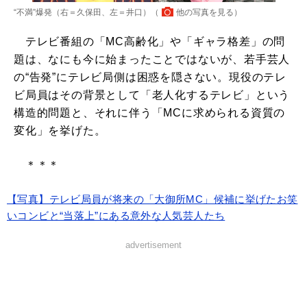
“不満”爆発（右＝久保田、左＝井口）（
他の写真を見る
）
テレビ番組の「MC高齢化」や「ギャラ格差」の問
題は、なにも今に始まったことではないが、若手芸人
の“告発”にテレビ局側は困惑を隠さない。現役のテレ
ビ局員はその背景として「老人化するテレビ」という
構造的問題と、それに伴う「MCに求められる資質の
変化」を挙げた。
＊＊＊
【写真】テレビ局員が将来の「大御所MC」候補に挙げたお笑
いコンビと“当落上”にある意外な人気芸人たち
advertisement