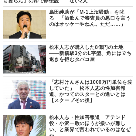
も要らん」のゆで卵伝説
ない2人
島田紳助が「M-1上沼騒動」を叱
る 「酒飲んで審査員の悪口を言う
のはオッケーやねん。ただ……」
松本人志が購入した8億円の土地
――新橋駅3分のL字型、角には立ち
退きを拒むタバコ屋
「志村けんさんは1000万円単位を渡
していた」 松本人志の性加害報
道、かつてのスターとの違いとは
【スクープその後】
松本人志・性加害報道 アテンド
役・小沢一敬のほうが扱いが難し
い、と業界で言われているのはなぜ
か