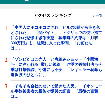
アクセスランキング
一覧
「中国人にボコボコにされ、ビルの6階から突き落
とされた」 「闇バイト」 トクリュウの使い捨て
にされた悲惨すぎる実態 募集時の約束は「月収
300万円」も、組織に入った瞬間、「お前たち
は…」
「ゾンビたばこ売人」と肩組みショット「小園海
斗」に注がれる“厳しい視線” 昨季の首位打者も今
季は打撃低調、守備にも不安 「レギュラー剥奪も
選択肢のひとつに」
「そもそも会社のせいで起きた人災」 イオンモー
ル事故被害者の親族が慟哭の証言 「最後の言葉
は…」