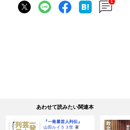
1
あわせて読みたい関連本
『一発屋芸人列伝』
山田ルイ５３世
著