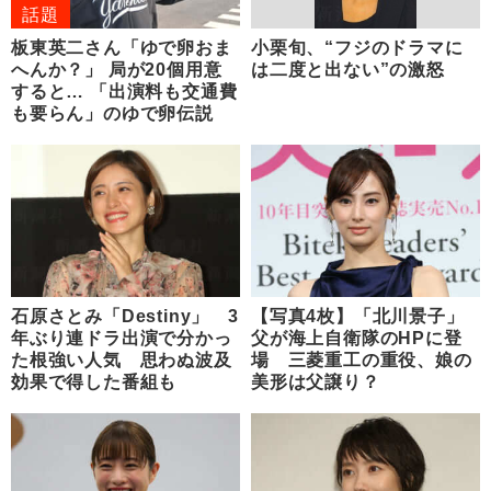
話題
板東英二さん「ゆで卵おま
小栗旬、“フジのドラマに
へんか？」 局が20個用意
は二度と出ない”の激怒
すると… 「出演料も交通費
も要らん」のゆで卵伝説
石原さとみ「Destiny」 3
【写真4枚】「北川景子」
年ぶり連ドラ出演で分かっ
父が海上自衛隊のHPに登
た根強い人気 思わぬ波及
場 三菱重工の重役、娘の
効果で得した番組も
美形は父譲り？