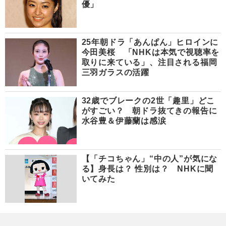
優」
25年朝ドラ「あんぱん」ヒロインに
今田美桜 「NHKは本気で視聴率を
取りに来ている」、注目される福岡
三羽ガラスの活躍
32歳でブレークの2世「趣里」どこ
がすごい？ 朝ドラ抜てきの報告に
水谷豊＆伊藤蘭は感涙
【「チコちゃん」“中の人”が気にな
る】身長は？ 性別は？ NHKに聞
いてみた