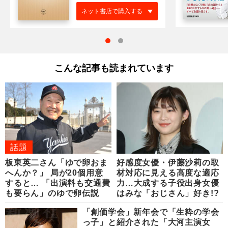
ネット書店で購入する
こんな記事も読まれています
話題
板東英二さん「ゆで卵おま
好感度女優・伊藤沙莉の取
へんか？」 局が20個用意
材対応に見える高度な適応
すると… 「出演料も交通費
力…大成する子役出身女優
も要らん」のゆで卵伝説
はみな「おじさん」好き!?
「創価学会」新年会で「生粋の学会
っ子」と紹介された「大河主演女