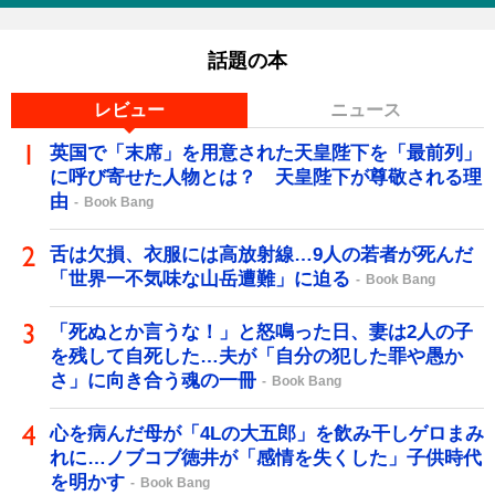
話題の本
レビュー
ニュース
英国で「末席」を用意された天皇陛下を「最前列」
に呼び寄せた人物とは？ 天皇陛下が尊敬される理
由
Book Bang
舌は欠損、衣服には高放射線…9人の若者が死んだ
「世界一不気味な山岳遭難」に迫る
Book Bang
「死ぬとか言うな！」と怒鳴った日、妻は2人の子
を残して自死した…夫が「自分の犯した罪や愚か
さ」に向き合う魂の一冊
Book Bang
心を病んだ母が「4Lの大五郎」を飲み干しゲロまみ
れに…ノブコブ徳井が「感情を失くした」子供時代
を明かす
Book Bang