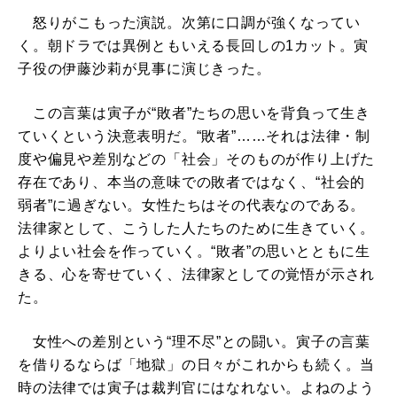
怒りがこもった演説。次第に口調が強くなってい
く。朝ドラでは異例ともいえる長回しの1カット。寅
子役の伊藤沙莉が見事に演じきった。
この言葉は寅子が“敗者”たちの思いを背負って生き
ていくという決意表明だ。“敗者”……それは法律・制
度や偏見や差別などの「社会」そのものが作り上げた
存在であり、本当の意味での敗者ではなく、“社会的
弱者”に過ぎない。女性たちはその代表なのである。
法律家として、こうした人たちのために生きていく。
よりよい社会を作っていく。“敗者”の思いとともに生
きる、心を寄せていく、法律家としての覚悟が示され
た。
女性への差別という“理不尽”との闘い。寅子の言葉
を借りるならば「地獄」の日々がこれからも続く。当
時の法律では寅子は裁判官にはなれない。よねのよう