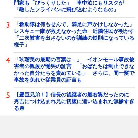
門家も「びっくりした」 車中泊にもリスクが
「熱したフライパンに飛び込むようなもの」
「救助隊は何もせんで、満足に声かけしなかった」
レスキュー隊が救えなかった命 近隣住民が明かす
「二次被害を出さないのが訓練の鉄則になっている
様子」
「玖瑠美の最期の言葉は…」 イオンモール事故被
害者の親族が慟哭の証言 「おばたちは制止できな
かった自分たちを責めている」 さらに、間一髪で
事故を免れた従業員の証言も
【豊臣兄弟！】信長の後継者の最右翼だったのに
秀吉につけ込まれ兄に切腹に追い込まれた無惨すぎ
る弟