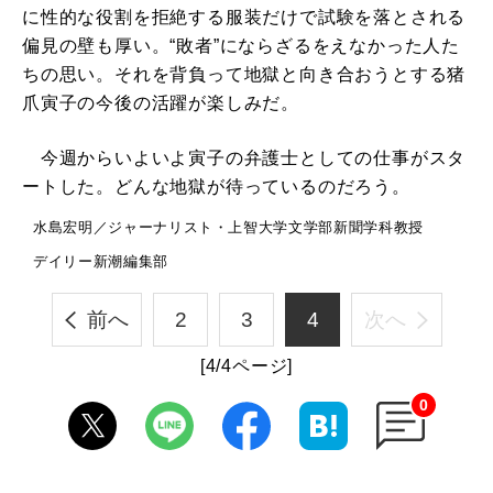
に性的な役割を拒絶する服装だけで試験を落とされる
偏見の壁も厚い。“敗者”にならざるをえなかった人た
ちの思い。それを背負って地獄と向き合おうとする猪
爪寅子の今後の活躍が楽しみだ。
今週からいよいよ寅子の弁護士としての仕事がスタ
ートした。どんな地獄が待っているのだろう。
水島宏明／ジャーナリスト・上智大学文学部新聞学科教授
デイリー新潮編集部
前へ
2
3
4
次へ
[4/4ページ]
0