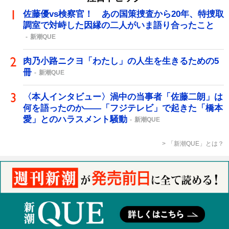
佐藤優vs検察官！ あの国策捜査から20年、特捜取
調室で対峙した因縁の二人がいま語り合ったこと
新潮QUE
肉乃小路ニクヨ「わたし」の人生を生きるための5
冊
新潮QUE
〈本人インタビュー〉渦中の当事者「佐藤二朗」は
何を語ったのか――「フジテレビ」で起きた「橋本
愛」とのハラスメント騒動
新潮QUE
「新潮QUE」とは？