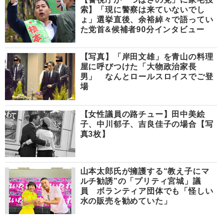
索】「現に警察は来ていないでし
ょ」選挙直後、余裕綽々で語ってい
た党首&候補者90分インタビュー
【写真】「岸田文雄」を青山の料理
屋に呼びつけた「大物政治家長
男」 なんとロールスロイスでご登
場
【女性議員の路チュー】田中美絵
子、中川郁子、吉良佳子の場合【写
真3枚】
山本太郎氏が擁護する“教え子にマ
ルチ勧誘”の「プリティ宮城」議
員 ボランティア団体でも「怪しい
水の販売を勧めていた」