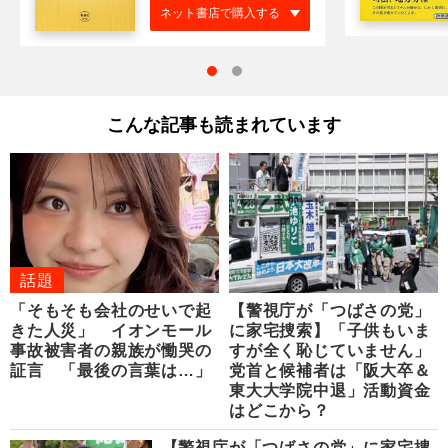
ネット書店で購入する
こんな記事も読まれています
話題
「そもそも会社のせいで起
【警視庁が「つばさの党」
きた人災」 イオンモール
に家宅捜索】「子供もいま
事故被害者の親族が慟哭の
すが全く恥じていません」
証言 「最後の言葉は…」
党首と候補者は「阪大卒＆
東大大学院中退」活動資金
はどこから？
【警視庁が「つばさの党」に家宅捜