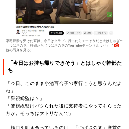
家宅捜索を受けた直後、今日はクラブに行ったらモテそうだと大はしゃぎの
「つばさの党」幹部たち（つばさの党のYouTubeチャンネルより）（
他の写真を見る
）
「今日はお持ち帰りできそう」とはしゃぐ幹部た
ち
「今日、このまま小池百合子の家行こうと思うんだよ
ね」
「警視総監は？」
「警視総監はパクられた後に支持者にやってもらった
方が。そっちは大トリなんで」
軽口を叩き合っているのは、「つばさの党」党首の