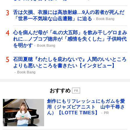
舌は欠損、衣服には高放射線…9人の若者が死んだ
「世界一不気味な山岳遭難」に迫る
Book Bang
心を病んだ母が「4Lの大五郎」を飲み干しゲロまみ
れに…ノブコブ徳井が「感情を失くした」子供時代
を明かす
Book Bang
石田夏穂『わたしを庇わないで』人間のいいところ
よりも悪いところを書きたい【インタビュー】
Book Bang
おすすめ
創作にもリフレッシュにもガムを愛
用（ジャズピアニスト 山中千尋さ
ん）【LOTTE TIMES】
PR