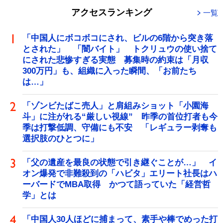
アクセスランキング
一覧
「中国人にボコボコにされ、ビルの6階から突き落
とされた」 「闇バイト」 トクリュウの使い捨て
にされた悲惨すぎる実態 募集時の約束は「月収
300万円」も、組織に入った瞬間、「お前たち
は…」
「ゾンビたばこ売人」と肩組みショット「小園海
斗」に注がれる“厳しい視線” 昨季の首位打者も今
季は打撃低調、守備にも不安 「レギュラー剥奪も
選択肢のひとつに」
「父の遺産を最良の状態で引き継ぐことが…」 イ
オン爆発で非難殺到の「ハビタ」エリート社長はハ
ーバードでMBA取得 かつて語っていた「経営哲
学」とは
「中国人30人ほどに捕まって、素手や棒でめった打