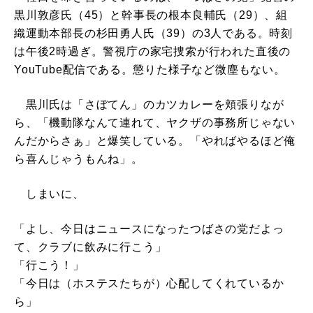
黒川敦彦氏（45）と幹事長の根本良輔氏（29）、組
織運動本部長の杉田勇人氏（39）の3人である。時刻
は午後2時過ぎ。警視庁の家宅捜索が行われた直後の
YouTube配信である。懲りた様子など微塵もない。
黒川氏は「さぼてん」のカツカレーを頬張りなが
ら、「機動隊なんて連れて、ヤクザの事務所じゃない
んだからさぁ」と爆笑している。「やればやるほど俺
ら喜んじゃうもんね」。
しまいに、
「よし、今日はニュースになったつばさの党だよっ
て、クラブに飲みに行こう」
「行こう！」
「今日は（ホステスたちが）心配してくれているか
ら」