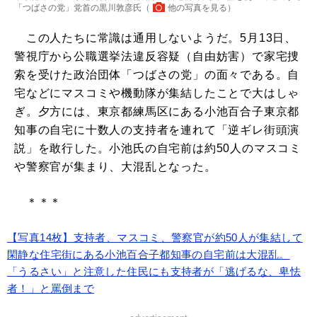
「つばさの党」党首の黒川敦彦氏（
他の写真を見る
）
この人たちに常識は通用しないようだ。5月13日、
警視庁から公職選挙法違反容疑（自由妨害）で家宅捜
索を受けた政治団体「つばさの党」の面々である。自
宅などにマスコミや機動隊が集結したことで大はしゃ
ぎ。夕方には、東京都練馬区にある小池百合子東京都
知事の自宅に十数人の支持者を連れて「逆ギレ街頭演
説」を敢行した。小池氏の自宅前は約50人のマスコミ
や警察官が集まり、大混乱となった。
＊＊＊
【写真14枚】支持者、マスコミ、警察官が約50人が集結して
閑静な住宅街にある小池百合子都知事の自宅前は大混乱。
「うるさい」と注意した住民にも支持者が「逃げるな、卑怯
者！」と罵倒まで