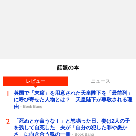
話題の本
レビュー
ニュース
英国で「末席」を用意された天皇陛下を「最前列」
に呼び寄せた人物とは？ 天皇陛下が尊敬される理
由
Book Bang
「死ぬとか言うな！」と怒鳴った日、妻は2人の子
を残して自死した…夫が「自分の犯した罪や愚か
さ」に向き合う魂の一冊
Book Bang