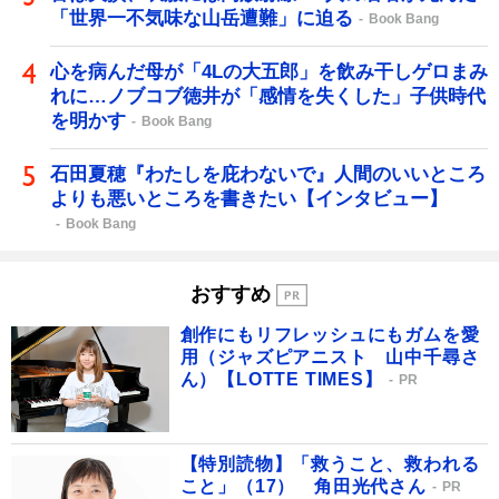
「世界一不気味な山岳遭難」に迫る
Book Bang
心を病んだ母が「4Lの大五郎」を飲み干しゲロまみ
れに…ノブコブ徳井が「感情を失くした」子供時代
を明かす
Book Bang
石田夏穂『わたしを庇わないで』人間のいいところ
よりも悪いところを書きたい【インタビュー】
Book Bang
おすすめ
創作にもリフレッシュにもガムを愛
用（ジャズピアニスト 山中千尋さ
ん）【LOTTE TIMES】
PR
【特別読物】「救うこと、救われる
こと」（17） 角田光代さん
PR