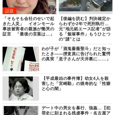
話題
「そもそも会社のせいで起
【後編を読む】判決確定か
きた人災」 イオンモール
らわずか2年で死刑執行…
事故被害者の親族が慟哭の
元“地元紙エース記者”が語
証言 「最後の言葉は…」
る「飯塚事件」もうひとつ
の“謎”とは
わが子が「酒鬼薔薇聖斗」だと知っ
たとき――捜査員に告げられた驚愕
の真実「息子さんが天井裏に……」
【平成最凶の事件簿】幼女4人を殺
害した「宮崎勤」の猟奇的な「性癖
と心の闇」
デート中の男女を暴行、強姦…【犯
罪史に刻まれる残虐事件・名古屋ア