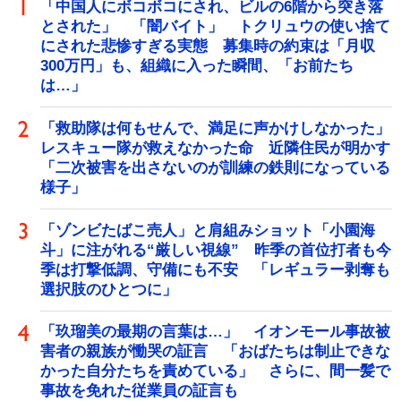
「中国人にボコボコにされ、ビルの6階から突き落
とされた」 「闇バイト」 トクリュウの使い捨て
にされた悲惨すぎる実態 募集時の約束は「月収
300万円」も、組織に入った瞬間、「お前たち
は…」
「救助隊は何もせんで、満足に声かけしなかった」
レスキュー隊が救えなかった命 近隣住民が明かす
「二次被害を出さないのが訓練の鉄則になっている
様子」
「ゾンビたばこ売人」と肩組みショット「小園海
斗」に注がれる“厳しい視線” 昨季の首位打者も今
季は打撃低調、守備にも不安 「レギュラー剥奪も
選択肢のひとつに」
「玖瑠美の最期の言葉は…」 イオンモール事故被
害者の親族が慟哭の証言 「おばたちは制止できな
かった自分たちを責めている」 さらに、間一髪で
事故を免れた従業員の証言も