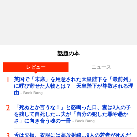
話題の本
レビュー
ニュース
英国で「末席」を用意された天皇陛下を「最前列」
に呼び寄せた人物とは？ 天皇陛下が尊敬される理
由
Book Bang
「死ぬとか言うな！」と怒鳴った日、妻は2人の子
を残して自死した…夫が「自分の犯した罪や愚か
さ」に向き合う魂の一冊
Book Bang
舌は欠損、衣服には高放射線…9人の若者が死んだ