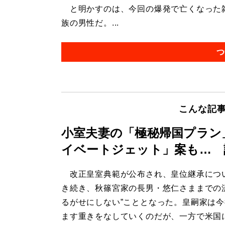
と明かすのは、今回の爆発で亡くなった雑
族の男性だ。...
つ
こんな記
小室夫妻の「極秘帰国プラン
イベートジェット」案も… 
改正皇室典範が公布され、皇位継承につ
き続き、秋篠宮家の長男・悠仁さままでの
るがせにしない”こととなった。皇嗣家は
ます重きをなしていくのだが、一方で米国