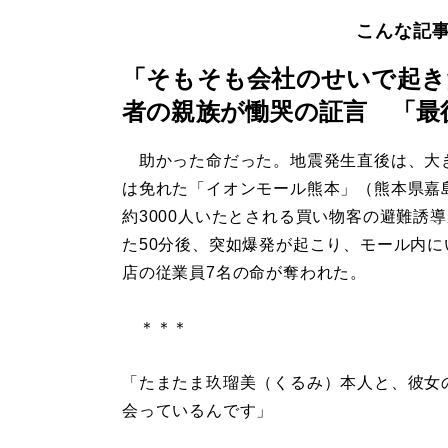
こんな記
「そもそも会社のせいで起き
者の親族が慟哭の証言 「最
助かった命だった。地震発生直後は、大
は免れた「イオンモール熊本」（熊本県嘉
約3000人いたとされる買い物客の避難誘
た50分後、突如爆発が起こり、モール内に
店の従業員7名の命が奪われた。
＊＊＊
「たまたま玖瑠美（くるみ）本人と、彼女
会っているんです」