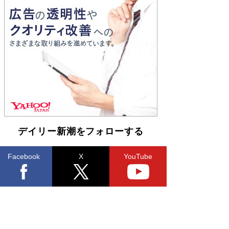
とりのプラネット』試し読み
Book Bang
和田秀樹の70代、80代向け新書がベスト3を独
占 上半期1位にも選出［新書ベストセラー］
Book Bang
デイリー新潮をフォローする
Facebook
X
YouTube