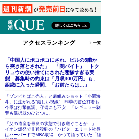
アクセスランキング
一覧
「中国人にボコボコにされ、ビルの6階か
ら突き落とされた」 「闇バイト」 トク
リュウの使い捨てにされた悲惨すぎる実
態 募集時の約束は「月収300万円」も、
組織に入った瞬間、「お前たちは…」
「ゾンビたばこ売人」と肩組みショット「小園海
斗」に注がれる“厳しい視線” 昨季の首位打者も
今季は打撃低調、守備にも不安 「レギュラー剥
奪も選択肢のひとつに」
「父の遺産を最良の状態で引き継ぐことが…」
イオン爆発で非難殺到の「ハビタ」エリート社長
はハーバードでMBA取得 かつて語っていた「経