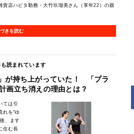
貨店ハビタ勤務・大竹玖瑠美さん（享年22）の親
づきを読む
事も読まれています
」が持ち上がっていた！ 「プラ
計画立ち消えの理由とは？
いては引
流れを“ゆ
今後、ます
に住む長