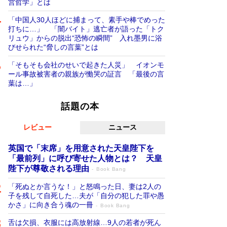
営哲学」とは
「中国人30人ほどに捕まって、素手や棒でめった
打ちに…」 「闇バイト」逃亡者が語った「トク
リュウ」からの脱出“恐怖の瞬間” 入れ墨男に浴
びせられた“脅しの言葉”とは
「そもそも会社のせいで起きた人災」 イオンモ
ール事故被害者の親族が慟哭の証言 「最後の言
葉は…」
話題の本
レビュー
ニュース
英国で「末席」を用意された天皇陛下を
「最前列」に呼び寄せた人物とは？ 天皇
陛下が尊敬される理由
Book Bang
「死ぬとか言うな！」と怒鳴った日、妻は2人の
子を残して自死した…夫が「自分の犯した罪や愚
かさ」に向き合う魂の一冊
Book Bang
舌は欠損、衣服には高放射線…9人の若者が死ん