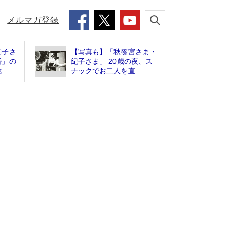
メルマガ登録
絢子さ
【写真も】「秋篠宮さま・
婚」の
紀子さま」 20歳の夜、ス
..
ナックでお二人を直...