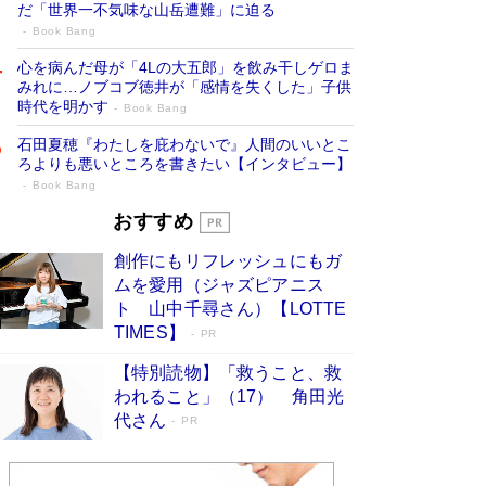
だ「世界一不気味な山岳遭難」に迫る
Book Bang
心を病んだ母が「4Lの大五郎」を飲み干しゲロま
みれに…ノブコブ徳井が「感情を失くした」子供
時代を明かす
Book Bang
石田夏穂『わたしを庇わないで』人間のいいとこ
ろよりも悪いところを書きたい【インタビュー】
Book Bang
73歳でも働くしかない 「老後レス時代」
おすすめ
に交通誘導員の独白が話題
Book Bang
創作にもリフレッシュにもガ
「『火垂るの墓』は、大嘘である」原作者が抱き
ムを愛用（ジャズピアニス
続けた“自責の念”とは…「自己憐憫は描きたくな
ト 山中千尋さん）【LOTTE
い」監督が徹底的にこだわったこと（後編） #
TIMES】
PR
戦争の記憶
Book Bang
【特別読物】「救うこと、救
「なんで？ そんな馬鹿な……」90歳になった作
われること」（17） 角田光
家・阿刀田高さんが、ひとり暮らしの生活を明か
す
代さん
Book Bang
PR
友近氏、絶賛！ 鎌倉を舞台に、孤独を抱えた
人々が新たな一歩を踏み出す連作短篇集『海のほ