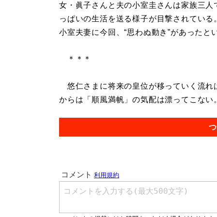
女・眞子さんと夫の小室圭さんは家族三人
っぱいの生活を送る様子が目撃されている
小室夫妻に今回、“思わぬ動き”があったと
＊＊＊
悠仁さまに将来の皇位が移っていく流れは
からは「順風満帆」の気配は漂ってこない。.
つ