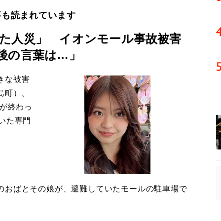
事も読まれています
た人災」 イオンモール事故被害
後の言葉は…」
きな被害
島町）。
導が終わっ
いた専門
のおばとその娘が、避難していたモールの駐車場で