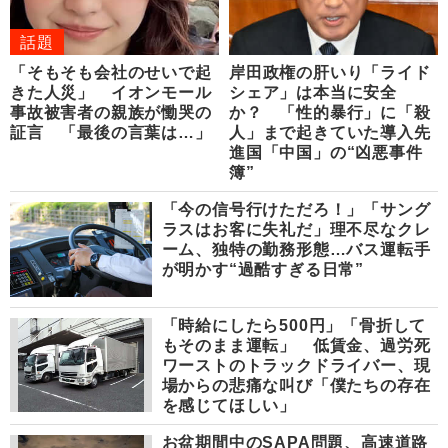
話題
「そもそも会社のせいで起
岸田政権の肝いり「ライド
きた人災」 イオンモール
シェア」は本当に安全
事故被害者の親族が慟哭の
か？ 「性的暴行」に「殺
証言 「最後の言葉は…」
人」まで起きていた導入先
進国「中国」の“凶悪事件
簿”
「今の信号行けただろ！」「サング
ラスはお客に失礼だ」理不尽なクレ
ーム、独特の勤務形態…バス運転手
が明かす“過酷すぎる日常”
「時給にしたら500円」「骨折して
もそのまま運転」 低賃金、過労死
ワーストのトラックドライバー、現
場からの悲痛な叫び「僕たちの存在
を感じてほしい」
お盆期間中のSAPA問題、高速道路