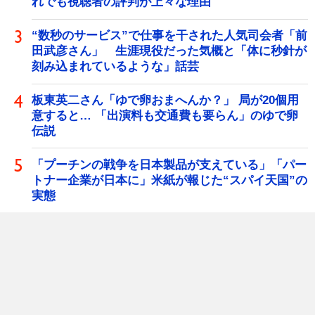
れでも視聴者の評判が上々な理由
“数秒のサービス”で仕事を干された人気司会者「前
田武彦さん」 生涯現役だった気概と「体に秒針が
刻み込まれているような」話芸
板東英二さん「ゆで卵おまへんか？」 局が20個用
意すると… 「出演料も交通費も要らん」のゆで卵
伝説
「プーチンの戦争を日本製品が支えている」「パー
トナー企業が日本に」米紙が報じた“スパイ天国”の
実態