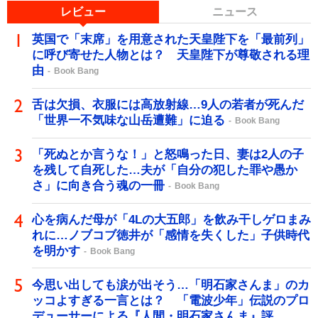
レビュー
ニュース
英国で「末席」を用意された天皇陛下を「最前列」
に呼び寄せた人物とは？ 天皇陛下が尊敬される理
由
Book Bang
舌は欠損、衣服には高放射線…9人の若者が死んだ
「世界一不気味な山岳遭難」に迫る
Book Bang
「死ぬとか言うな！」と怒鳴った日、妻は2人の子
を残して自死した…夫が「自分の犯した罪や愚か
さ」に向き合う魂の一冊
Book Bang
心を病んだ母が「4Lの大五郎」を飲み干しゲロまみ
れに…ノブコブ徳井が「感情を失くした」子供時代
を明かす
Book Bang
今思い出しても涙が出そう…「明石家さんま」のカ
ッコよすぎる一言とは？ 「電波少年」伝説のプロ
デューサーによる『人間・明石家さんま』評