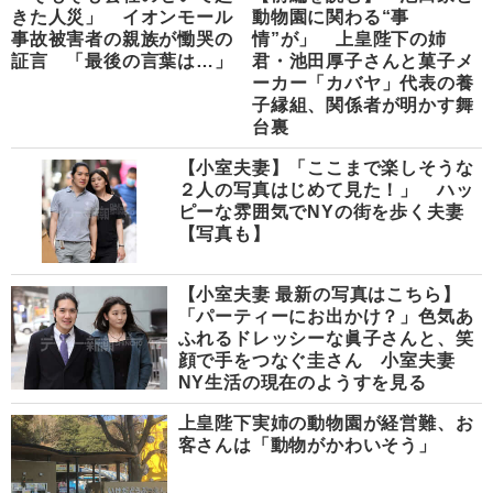
きた人災」 イオンモール
動物園に関わる“事
事故被害者の親族が慟哭の
情”が」 上皇陛下の姉
証言 「最後の言葉は…」
君・池田厚子さんと菓子メ
ーカー「カバヤ」代表の養
子縁組、関係者が明かす舞
台裏
【小室夫妻】「ここまで楽しそうな
２人の写真はじめて見た！」 ハッ
ピーな雰囲気でNYの街を歩く夫妻
【写真も】
【小室夫妻 最新の写真はこちら】
「パーティーにお出かけ？」色気あ
ふれるドレッシーな眞子さんと、笑
顔で手をつなぐ圭さん 小室夫妻
NY生活の現在のようすを見る
上皇陛下実姉の動物園が経営難、お
客さんは「動物がかわいそう」