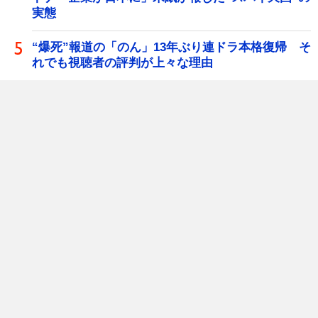
実態
“爆死”報道の「のん」13年ぶり連ドラ本格復帰 そ
れでも視聴者の評判が上々な理由