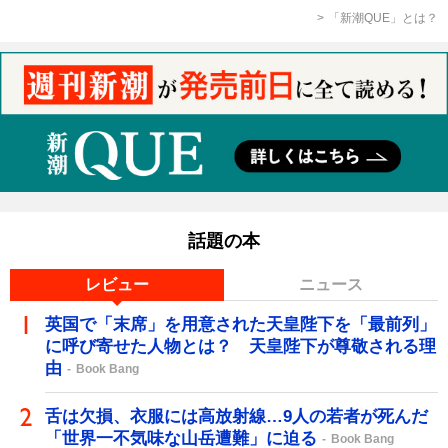
「新潮QUE」とは？
話題の本
レビュー
ニュース
英国で「末席」を用意された天皇陛下を「最前列」
に呼び寄せた人物とは？ 天皇陛下が尊敬される理
由
Book Bang
舌は欠損、衣服には高放射線…9人の若者が死んだ
「世界一不気味な山岳遭難」に迫る
Book Bang