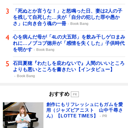
「死ぬとか言うな！」と怒鳴った日、妻は2人の子
を残して自死した…夫が「自分の犯した罪や愚か
さ」に向き合う魂の一冊
Book Bang
心を病んだ母が「4Lの大五郎」を飲み干しゲロまみ
れに…ノブコブ徳井が「感情を失くした」子供時代
を明かす
Book Bang
石田夏穂『わたしを庇わないで』人間のいいところ
よりも悪いところを書きたい【インタビュー】
Book Bang
おすすめ
創作にもリフレッシュにもガムを愛
用（ジャズピアニスト 山中千尋さ
ん）【LOTTE TIMES】
PR