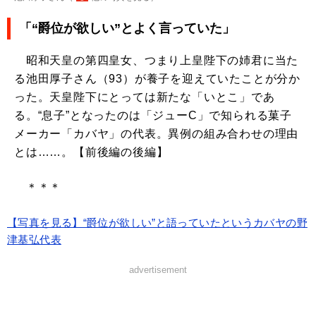
「“爵位が欲しい”とよく言っていた」
昭和天皇の第四皇女、つまり上皇陛下の姉君に当た
る池田厚子さん（93）が養子を迎えていたことが分か
った。天皇陛下にとっては新たな「いとこ」であ
る。“息子”となったのは「ジューC」で知られる菓子
メーカー「カバヤ」の代表。異例の組み合わせの理由
とは……。【前後編の後編】
＊＊＊
【写真を見る】“爵位が欲しい”と語っていたというカバヤの野
津基弘代表
advertisement