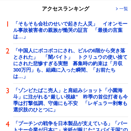
アクセスランキング
一覧
「そもそも会社のせいで起きた人災」 イオンモー
ル事故被害者の親族が慟哭の証言 「最後の言葉
は…」
「中国人にボコボコにされ、ビルの6階から突き落
とされた」 「闇バイト」 トクリュウの使い捨て
にされた悲惨すぎる実態 募集時の約束は「月収
300万円」も、組織に入った瞬間、「お前たち
は…」
「ゾンビたばこ売人」と肩組みショット「小園海
斗」に注がれる“厳しい視線” 昨季の首位打者も今
季は打撃低調、守備にも不安 「レギュラー剥奪も
選択肢のひとつに」
「プーチンの戦争を日本製品が支えている」「パー
トナー企業が日本に」米紙が報じた“スパイ天国”の