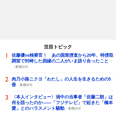
注目トピック
佐藤優vs検察官！ あの国策捜査から20年、特捜取
調室で対峙した因縁の二人がいま語り合ったこと
新潮QUE
肉乃小路ニクヨ「わたし」の人生を生きるための5
冊
新潮QUE
〈本人インタビュー〉渦中の当事者「佐藤二朗」は
何を語ったのか――「フジテレビ」で起きた「橋本
愛」とのハラスメント騒動
新潮QUE