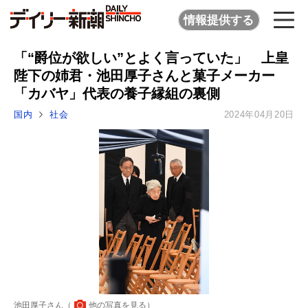
情報提供する
「“爵位が欲しい”とよく言っていた」 上皇
陛下の姉君・池田厚子さんと菓子メーカー
「カバヤ」代表の養子縁組の裏側
国内
社会
2024年04月20日
池田厚子さん（
他の写真を見る
）