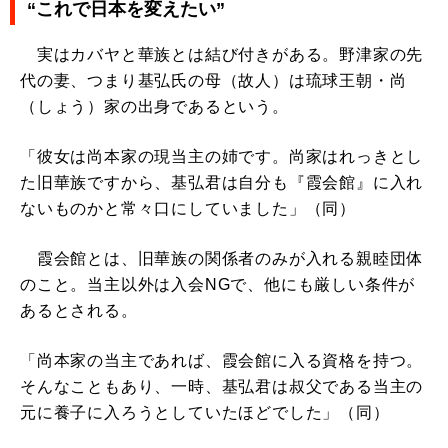
“これで日本を変えたい”
実はカバヤと華族とは結び付きがある。野津家の先
代の妻、つまり基弘氏の母（故人）は琉球王朝・尚
（しょう）家の出身であるという。
「彼女は尚本家の現当主の姉です。尚家はれっきとし
た旧華族ですから、基弘君は自分も『霞会館』に入れ
ないものかと常々口にしていました」（同）
霞会館とは、旧華族の関係者のみが入れる親睦団体
のこと。当主以外は入会NGで、他にも厳しい条件が
あるとされる。
「尚本家の当主であれば、霞会館に入る資格を持つ。
そんなこともあり、一時、基弘君は叔父である当主の
元に養子に入ろうとしていたほどでした」（同）