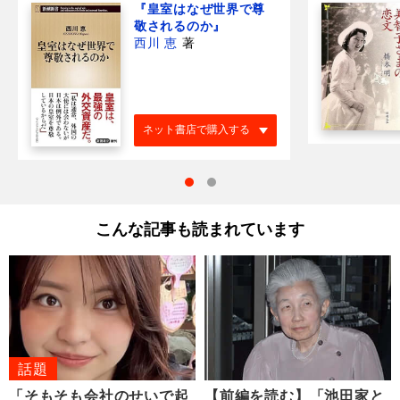
『皇室はなぜ世界で尊
敬されるのか』
西川 恵
著
ネット書店で購入する
こんな記事も読まれています
話題
「そもそも会社のせいで起
【前編を読む】「池田家と