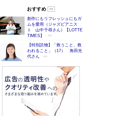
家・阿刀田高さんが、ひとり暮らしの生活を明か
す
Book Bang
おすすめ
和田秀樹の70代、80代向け新書がベスト3を独
創作にもリフレッシュにもガ
占 上半期1位にも選出［新書ベストセラー］
ムを愛用（ジャズピアニス
Book Bang
ト 山中千尋さん）【LOTTE
TIMES】
PR
【特別読物】「救うこと、救
われること」（17） 角田光
代さん
PR