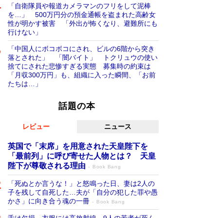
「自衛隊員や報道カメラマンのフリをして泥棒
を…」 500万円分の預金通帳を盗まれた高齢女
性が明かす被害 「外出が怖くなり、避難所にも
行けない」
「中国人にボコボコにされ、ビルの6階から突き
落とされた」 「闇バイト」 トクリュウの使い
捨てにされた悲惨すぎる実態 募集時の約束は
「月収300万円」も、組織に入った瞬間、「お前
たちは…」
話題の本
レビュー
ニュース
英国で「末席」を用意された天皇陛下を
「最前列」に呼び寄せた人物とは？ 天皇
陛下が尊敬される理由
Book Bang
「死ぬとか言うな！」と怒鳴った日、妻は2人の
子を残して自死した…夫が「自分の犯した罪や愚
かさ」に向き合う魂の一冊
Book Bang
舌は欠損、衣服には高放射線…9人の若者が死ん