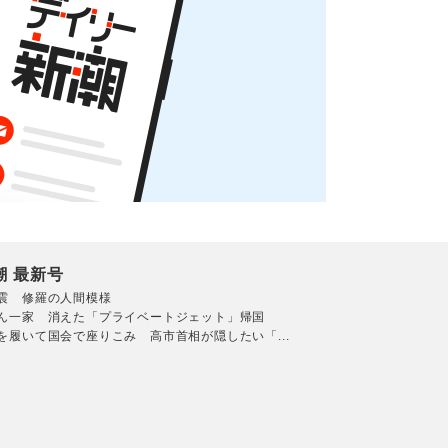
潮 最新号
震 修羅の人間模様
ん一家 消えた「プライベートジェット」帰国
を履いて国会で座りこみ 高市首相が隠したい「...