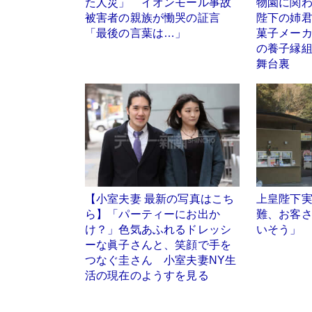
た人災」 イオンモール事故
物園に関わ
被害者の親族が慟哭の証言
陛下の姉
「最後の言葉は…」
菓子メー
の養子縁
舞台裏
【小室夫妻 最新の写真はこち
上皇陛下
ら】「パーティーにお出か
難、お客
け？」色気あふれるドレッシ
いそう」
ーな眞子さんと、笑顔で手を
つなぐ圭さん 小室夫妻NY生
活の現在のようすを見る