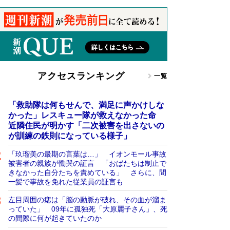
アクセスランキング
一覧
「救助隊は何もせんで、満足に声かけしな
かった」レスキュー隊が救えなかった命
近隣住民が明かす「二次被害を出さないの
が訓練の鉄則になっている様子」
「玖瑠美の最期の言葉は…」 イオンモール事故
被害者の親族が慟哭の証言 「おばたちは制止で
きなかった自分たちを責めている」 さらに、間
一髪で事故を免れた従業員の証言も
左目周囲の痣は「脳の動脈が破れ、その血が溜ま
っていた」 09年に孤独死「大原麗子さん」、死
の間際に何が起きていたのか