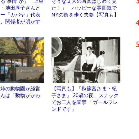
る“事情”が」 上皇
そうな２人の写真はじめて見
君・池田厚子さんと
た！」 ハッピーな雰囲気で
カー「カバヤ」代表
NYの街を歩く夫妻【写真も】
組、関係者が明かす
実姉の動物園が経営
【写真も】「秋篠宮さま・紀
さんは「動物がかわ
子さま」 20歳の夜、スナック
でお二人を直撃 「ガールフレ
ンドです」