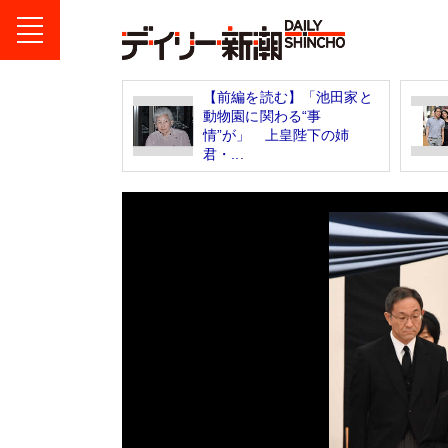
【前編を読む】「池田家と
動物園に関わる“事
情”が」 上皇陛下の姉
君・...