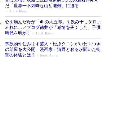
だ「世界一不気味な山岳遭難」に迫る
Book Bang
心を病んだ母が「4Lの大五郎」を飲み干しゲロま
みれに…ノブコブ徳井が「感情を失くした」子供
時代を明かす
Book Bang
事故物件住みます芸人・松原タニシがいわくつき
の部屋を大公開 漫画家・清野とおるが聞いた衝
撃の体験とは？
Book Bang
追悼・東野圭吾さん 週間ベストセラーラ
ンキングに『容疑者Xの献身』『白夜行』
など代表作が並ぶ［文庫ベストセラー］
Book Bang
73歳でも働くしかない 「老後レス時代」に交通
誘導員の独白が話題
Book Bang
竹内由恵の前に現れた「テレビ観ないんだよね
ぇ」という男性…夫を選んでテレ朝退社したワケ
Book Bang
「なんで？ そんな馬鹿な……」90歳になった作