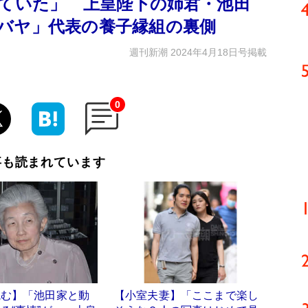
っていた」 上皇陛下の姉君・池田
バヤ」代表の養子縁組の裏側
週刊新潮 2024年4月18日号掲載
0
事も読まれています
読む】「池田家と動
【小室夫妻】「ここまで楽し