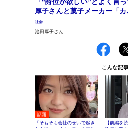
「“爵位が欲しい”とよく言
厚子さんと菓子メーカー「カ
社会
池田厚子さん
こんな記
話題
「そもそも会社のせいで起き
【前編を