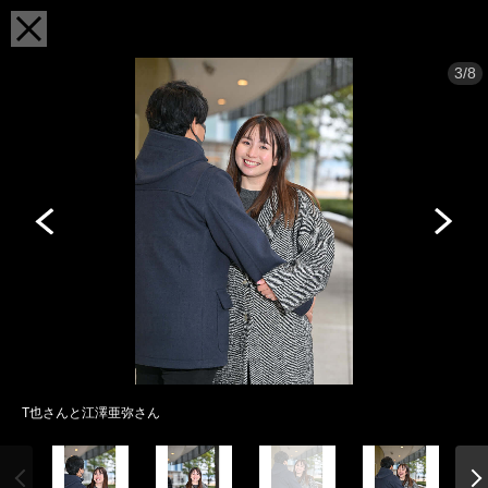
3/8
T也さんと江澤亜弥さん