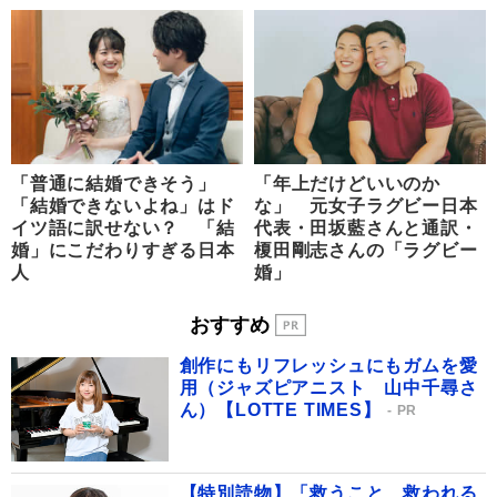
「普通に結婚できそう」
「年上だけどいいのか
「結婚できないよね」はド
な」 元女子ラグビー日本
イツ語に訳せない？ 「結
代表・田坂藍さんと通訳・
婚」にこだわりすぎる日本
榎田剛志さんの「ラグビー
人
婚」
おすすめ
創作にもリフレッシュにもガムを愛
用（ジャズピアニスト 山中千尋さ
ん）【LOTTE TIMES】
PR
【特別読物】「救うこと、救われる