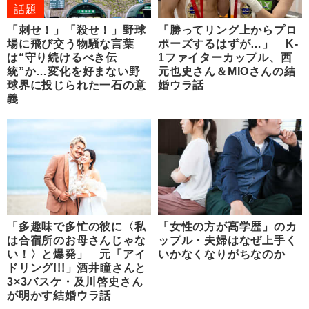
話題
「刺せ！」「殺せ！」野球
「勝ってリング上からプロ
場に飛び交う物騒な言葉
ポーズするはずが…」 K-
は“守り続けるべき伝
1ファイターカップル、西
統”か…変化を好まない野
元也史さん＆MIOさんの結
球界に投じられた一石の意
婚ウラ話
義
「多趣味で多忙の彼に〈私
「女性の方が高学歴」のカ
は合宿所のお母さんじゃな
ップル・夫婦はなぜ上手く
い！〉と爆発」 元「アイ
いかなくなりがちなのか
ドリング!!!」酒井瞳さんと
3×3バスケ・及川啓史さん
が明かす結婚ウラ話