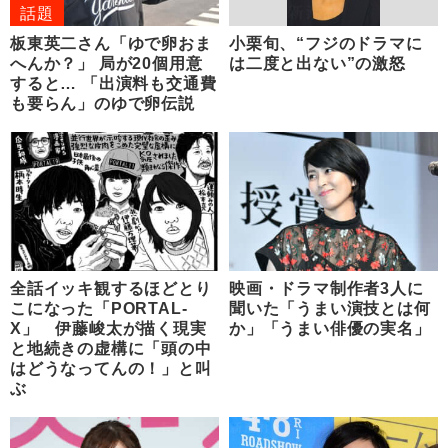
話題
板東英二さん「ゆで卵おま
小栗旬、“フジのドラマに
へんか？」 局が20個用意
は二度と出ない”の激怒
すると… 「出演料も交通費
も要らん」のゆで卵伝説
全話イッキ観するほどとり
映画・ドラマ制作者3人に
こになった「PORTAL-
聞いた「うまい演技とは何
X」 伊藤峻太が描く現実
か」「うまい俳優の実名」
と地続きの虚構に「頭の中
はどうなってんの！」と叫
ぶ