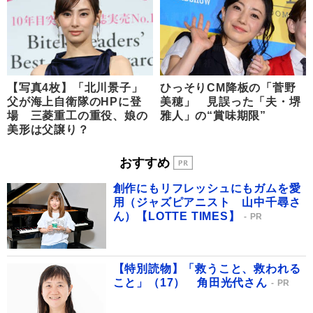
【写真4枚】「北川景子」
ひっそりCM降板の「菅野
父が海上自衛隊のHPに登
美穂」 見誤った「夫・堺
場 三菱重工の重役、娘の
雅人」の“賞味期限”
美形は父譲り？
おすすめ
創作にもリフレッシュにもガムを愛
用（ジャズピアニスト 山中千尋さ
ん）【LOTTE TIMES】
PR
【特別読物】「救うこと、救われる
こと」（17） 角田光代さん
PR