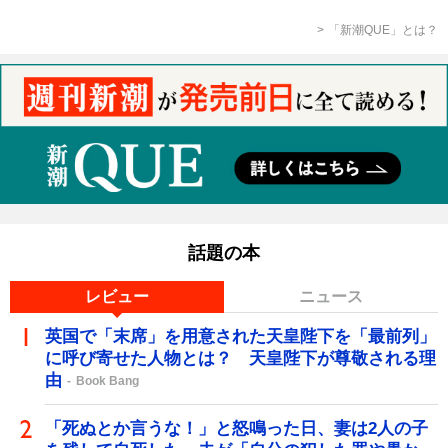
「新潮QUE」とは？
話題の本
レビュー
ニュース
英国で「末席」を用意された天皇陛下を「最前列」
に呼び寄せた人物とは？ 天皇陛下が尊敬される理
由
Book Bang
「死ぬとか言うな！」と怒鳴った日、妻は2人の子