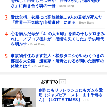
を残して自死した…夫が「自分の犯した罪や愚か
さ」に向き合う魂の一冊
Book Bang
舌は欠損、衣服には高放射線…9人の若者が死んだ
「世界一不気味な山岳遭難」に迫る
Book Bang
心を病んだ母が「4Lの大五郎」を飲み干しゲロまみ
れに…ノブコブ徳井が「感情を失くした」子供時代
を明かす
Book Bang
事故物件住みます芸人・松原タニシがいわくつきの
部屋を大公開 漫画家・清野とおるが聞いた衝撃の
体験とは？
Book Bang
おすすめ
創作にもリフレッシュにもガムを愛
用（ジャズピアニスト 山中千尋さ
ん）【LOTTE TIMES】
PR