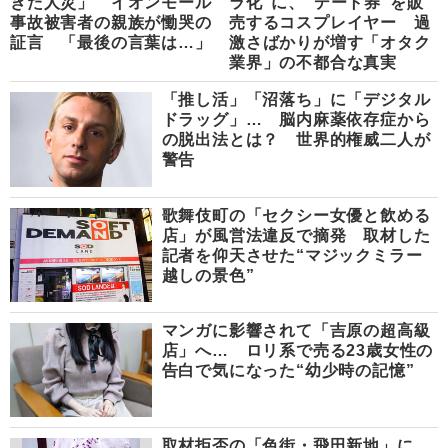
きた人災」 イオンモール
ラ化”に、“デート券”を販
事故被害者の親族が慟哭の
売するコスプレイヤー 過
証言 「最後の言葉は…」
激さばかりが増す「オタク
業界」の不都合な真実
「推し活」「沼落ち」に「デジタル
ドラッグ」… 脳内麻薬依存症から
の脱出法とは？ 世界的権威二人が
警告
歌舞伎町の「セクシー女優と飲める
店」が風営法違反で摘発 取材した
記者を仰天させた“マジックミラー
越しの景色”
マンガに影響されて「吉原の超高級
店」へ… ロリ系で売る23歳女性の
告白で気になった“幼少時の記憶”
取材拒否の「色街・飛田新地」に