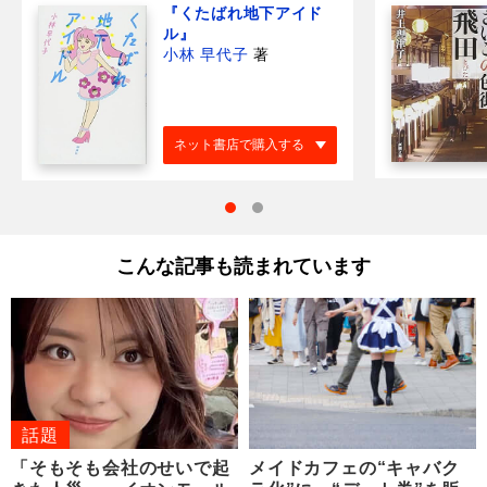
『くたばれ地下アイド
ル』
小林 早代子
著
ネット書店で購入する
こんな記事も読まれています
話題
「そもそも会社のせいで起
メイドカフェの“キャバク