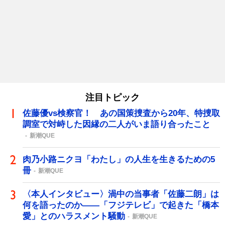
注目トピック
佐藤優vs検察官！ あの国策捜査から20年、特捜取
調室で対峙した因縁の二人がいま語り合ったこと
新潮QUE
肉乃小路ニクヨ「わたし」の人生を生きるための5
冊
新潮QUE
〈本人インタビュー〉渦中の当事者「佐藤二朗」は
何を語ったのか――「フジテレビ」で起きた「橋本
愛」とのハラスメント騒動
新潮QUE