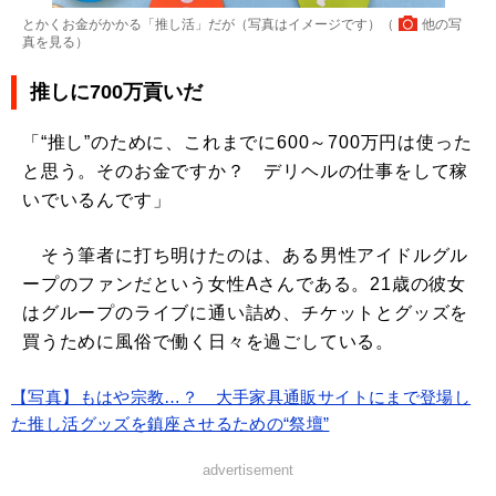
とかくお金がかかる「推し活」だが（写真はイメージです）（
他の写
真を見る
）
推しに700万貢いだ
「“推し”のために、これまでに600～700万円は使った
と思う。そのお金ですか？ デリヘルの仕事をして稼
いでいるんです」
そう筆者に打ち明けたのは、ある男性アイドルグル
ープのファンだという女性Aさんである。21歳の彼女
はグループのライブに通い詰め、チケットとグッズを
買うために風俗で働く日々を過ごしている。
【写真】もはや宗教…？ 大手家具通販サイトにまで登場し
た推し活グッズを鎮座させるための“祭壇”
advertisement