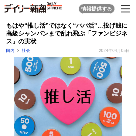
情報提供する
もはや“推し活”ではなく“パパ活”…投げ銭に
高級シャンパンまで乱れ飛ぶ「ファンビジネ
ス」の実状
国内
社会
2024年04月05日