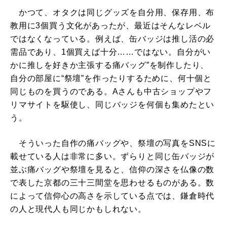
かつて、オタクは同じグッズを自分用、保存用、布
教用に3個買う文化があったが、最近はそんなレベル
ではなくなっている。例えば、缶バッジは推し活の必
需品であり、1個買えば十分……ではない。自分がい
かに推しを好きか主張する痛バッグ”を制作したり、
自分の部屋に“祭壇”を作ったりするために、何十個と
同じものを買うのである。Aさんも中古ショップやフ
リマサイトを駆使し、同じバッジを何個も集めたとい
う。
そういった自作の痛バッグや、祭壇の写真をSNSに
載せている人は非常に多い。ずらりと同じ缶バッジが
並ぶ痛バッグや祭壇を見ると、信仰の深さを仏像の数
で表した京都の三十三間堂を思わせるものがある。数
によって信仰心の高さを示している点では、鎌倉時代
の人と現代人も同じかもしれない。