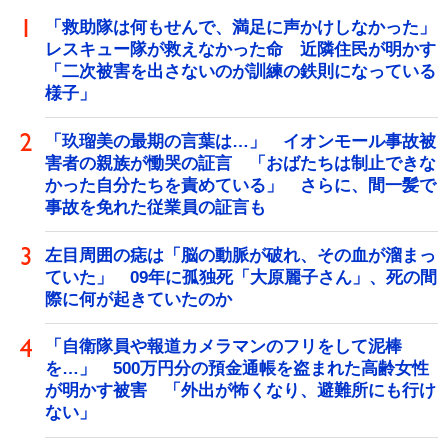
「救助隊は何もせんで、満足に声かけしなかった」
レスキュー隊が救えなかった命 近隣住民が明かす
「二次被害を出さないのが訓練の鉄則になっている
様子」
「玖瑠美の最期の言葉は…」 イオンモール事故被
害者の親族が慟哭の証言 「おばたちは制止できな
かった自分たちを責めている」 さらに、間一髪で
事故を免れた従業員の証言も
左目周囲の痣は「脳の動脈が破れ、その血が溜まっ
ていた」 09年に孤独死「大原麗子さん」、死の間
際に何が起きていたのか
「自衛隊員や報道カメラマンのフリをして泥棒
を…」 500万円分の預金通帳を盗まれた高齢女性
が明かす被害 「外出が怖くなり、避難所にも行け
ない」