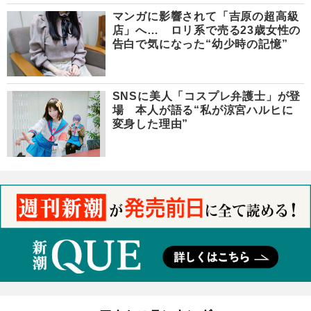
マンガに影響されて「吉原の超高級
店」へ… ロリ系で売る23歳女性の
告白で気になった“幼少時の記憶”
SNSに美人「コスプレ弁護士」が登
場 本人が語る“私が涼宮ハルヒに
変身した理由”