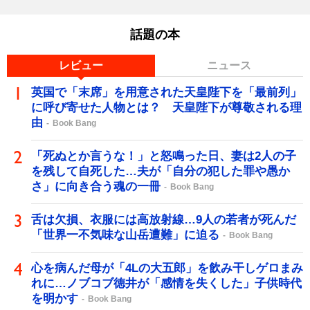
話題の本
レビュー
ニュース
英国で「末席」を用意された天皇陛下を「最前列」
に呼び寄せた人物とは？ 天皇陛下が尊敬される理
由
Book Bang
「死ぬとか言うな！」と怒鳴った日、妻は2人の子
を残して自死した…夫が「自分の犯した罪や愚か
さ」に向き合う魂の一冊
Book Bang
舌は欠損、衣服には高放射線…9人の若者が死んだ
「世界一不気味な山岳遭難」に迫る
Book Bang
心を病んだ母が「4Lの大五郎」を飲み干しゲロまみ
れに…ノブコブ徳井が「感情を失くした」子供時代
を明かす
Book Bang