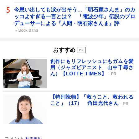
今思い出しても涙が出そう…「明石家さんま」のカ
ッコよすぎる一言とは？ 「電波少年」伝説のプロ
デューサーによる『人間・明石家さんま』評
Book Bang
おすすめ
創作にもリフレッシュにもガムを愛
用（ジャズピアニスト 山中千尋さ
ん）【LOTTE TIMES】
PR
【特別読物】「救うこと、救われる
こと」（17） 角田光代さん
PR