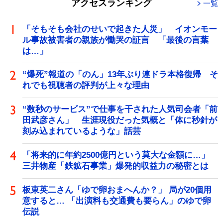
アクセスランキング
一覧
「そもそも会社のせいで起きた人災」 イオンモー
ル事故被害者の親族が慟哭の証言 「最後の言葉
は…」
“爆死”報道の「のん」13年ぶり連ドラ本格復帰 そ
れでも視聴者の評判が上々な理由
“数秒のサービス”で仕事を干された人気司会者「前
田武彦さん」 生涯現役だった気概と「体に秒針が
刻み込まれているような」話芸
「将来的に年約2500億円という莫大な金額に…」
三井物産「鉄鉱石事業」爆発的収益力の秘密とは
板東英二さん「ゆで卵おまへんか？」 局が20個用
意すると… 「出演料も交通費も要らん」のゆで卵
伝説