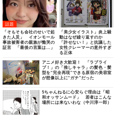
話題
「そもそも会社のせいで起
「美少女イラスト」炎上騒
きた人災」 イオンモール
動はなぜ繰り返すのか
事故被害者の親族が慟哭の
「許せない！」と抗議した
証言 「最後の言葉は…」
女性クレーマーの意外すぎ
る正体
アニメ好き大歓迎！ 「ラブライ
ブ！」の「推しキャラ」の髪色・髪
型を“完全再現”できる原宿の美容室
が想像以上に“ガチ”だった
5ちゃんねるに心安らぐ理由は「昭
和オッサンムード」 若者はこんな
場所には来ないわな（中川淳一郎）