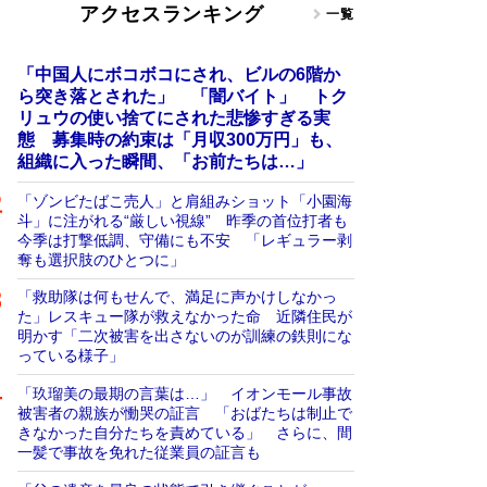
アクセスランキング
一覧
「中国人にボコボコにされ、ビルの6階か
ら突き落とされた」 「闇バイト」 トク
リュウの使い捨てにされた悲惨すぎる実
態 募集時の約束は「月収300万円」も、
組織に入った瞬間、「お前たちは…」
「ゾンビたばこ売人」と肩組みショット「小園海
斗」に注がれる“厳しい視線” 昨季の首位打者も
今季は打撃低調、守備にも不安 「レギュラー剥
奪も選択肢のひとつに」
「救助隊は何もせんで、満足に声かけしなかっ
た」レスキュー隊が救えなかった命 近隣住民が
明かす「二次被害を出さないのが訓練の鉄則にな
っている様子」
「玖瑠美の最期の言葉は…」 イオンモール事故
被害者の親族が慟哭の証言 「おばたちは制止で
きなかった自分たちを責めている」 さらに、間
一髪で事故を免れた従業員の証言も