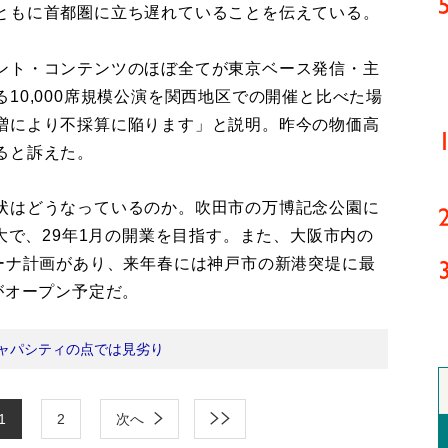
ともに首都圏に立ち遅れていることを伝えている。
ント・コンテンツのほぼ全てが東京ベース発信・主
10,000席規模公演を関西地区での開催と比べた場
増により不採算に陥ります」と説明。昨今の物価高
ると訴えた。
状はどうなっているのか。吹田市の万博記念公園に
最大で、29年1月の開業を目指す。また、大阪市内の
リーナ計画があり、来年春には神戸市の新港突堤に最
E」がオープン予定だ。
ャパシティの点では見劣り
1
2
次へ