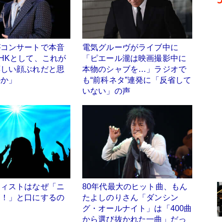
がコンサートで本音
電気グルーヴがライブ中に
HKとして、これが
「ピエール瀧は映画撮影中に
応しい顔ぶれだと思
本物のシャブを…」ラジオで
のか」
も“前科ネタ”連発に「反省して
いない」の声
ティストはなぜ「ニ
80年代最大のヒット曲、もん
高！」と口にするの
たよしのりさん「ダンシン
グ・オールナイト」は「400曲
から選び抜かれた一曲」だっ