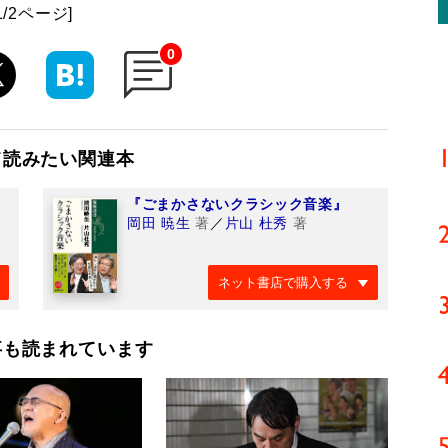
1/2ページ]
0
て読みたい関連本
『ごまかさないクラシック音楽』
岡田 暁生
著
／
片山 杜秀
著
ネット書店で購入する
事も読まれています