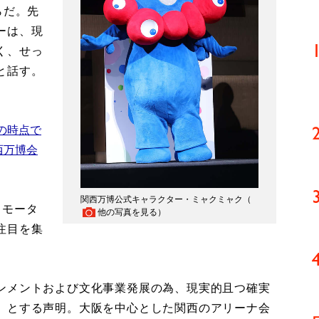
らだ。先
ーは、現
く、せっ
と話す。
の時点で
西万博会
関西万博公式キャラクター・ミャクミャク（
ロモータ
他の写真を見る
）
注目を集
ンメントおよび文化事業発展の為、現実的且つ確実
」とする声明。大阪を中心とした関西のアリーナ会