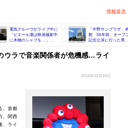
情報提供
電気グルーヴがライブ中に
「中野サンプラザ」
「ピエール瀧は映画撮影中
館 50年前、オープ
に本物のシャブを…」...
記念公演に行った男..
博のウラで音楽関係者が危機感…ライ
2024年03月25日
る。首都
方、関西
後、ライ