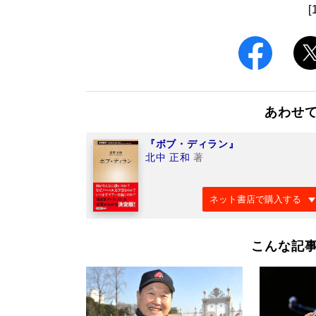
[
あわせ
『ボブ・ディラン』
北中 正和
著
ネット書店で購入する
こんな記