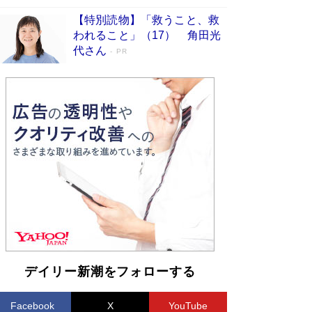
【特別読物】「救うこと、救
われること」（17） 角田光
代さん
PR
デイリー新潮をフォローする
Facebook
X
YouTube