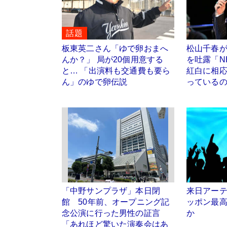
話題
板東英二さん「ゆで卵おまへ
松山千春
んか？」 局が20個用意する
を吐露「N
と… 「出演料も交通費も要ら
紅白に相
ん」のゆで卵伝説
っている
「中野サンプラザ」本日閉
来日アー
館 50年前、オープニング記
ッポン最
念公演に行った男性の証言
か
「あれほど驚いた演奏会はあ