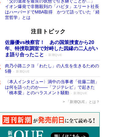
「父の遺産を最良の状態で引き継ぐことが…」
イオン爆発で非難殺到の「ハビタ」エリート社長
はハーバードでMBA取得 かつて語っていた「経
営哲学」とは
注目トピック
佐藤優vs検察官！ あの国策捜査から20
年、特捜取調室で対峙した因縁の二人がい
ま語り合ったこと
新潮QUE
肉乃小路ニクヨ「わたし」の人生を生きるための
5冊
新潮QUE
〈本人インタビュー〉渦中の当事者「佐藤二朗」
は何を語ったのか――「フジテレビ」で起きた
「橋本愛」とのハラスメント騒動
新潮QUE
「新潮QUE」とは？