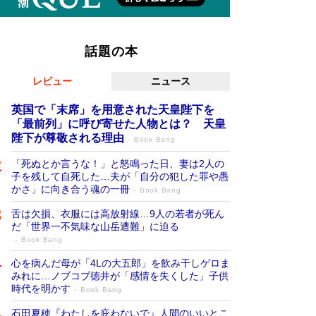
話題の本
レビュー
ニュース
英国で「末席」を用意された天皇陛下を
「最前列」に呼び寄せた人物とは？ 天皇
陛下が尊敬される理由
Book Bang
「死ぬとか言うな！」と怒鳴った日、妻は2人の
子を残して自死した…夫が「自分の犯した罪や愚
かさ」に向き合う魂の一冊
Book Bang
舌は欠損、衣服には高放射線…9人の若者が死ん
だ「世界一不気味な山岳遭難」に迫る
Book Bang
心を病んだ母が「4Lの大五郎」を飲み干しゲロま
みれに…ノブコブ徳井が「感情を失くした」子供
時代を明かす
Book Bang
石田夏穂『わたしを庇わないで』人間のいいとこ