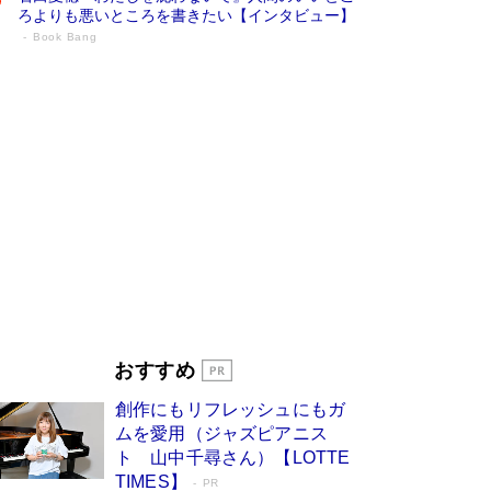
ろよりも悪いところを書きたい【インタビュー】
Book Bang
73歳でも働くしかない 「老後レス時代」
に交通誘導員の独白が話題
Book Bang
「なんで？ そんな馬鹿な……」90歳になった作
家・阿刀田高さんが、ひとり暮らしの生活を明か
す
Book Bang
追悼・東野圭吾さん 週間ベストセラーランキン
グに『容疑者Xの献身』『白夜行』など代表作が
並ぶ［文庫ベストセラー］
Book Bang
和田秀樹の70代、80代向け新書がベスト3を独
占 上半期1位にも選出［新書ベストセラー］
Book Bang
「『火垂るの墓』は、大嘘である」原作者が抱き
おすすめ
続けた“自責の念”とは…「自己憐憫は描きたくな
い」監督が徹底的にこだわったこと（後編） #
創作にもリフレッシュにもガ
戦争の記憶
Book Bang
ムを愛用（ジャズピアニス
ト 山中千尋さん）【LOTTE
TIMES】
PR