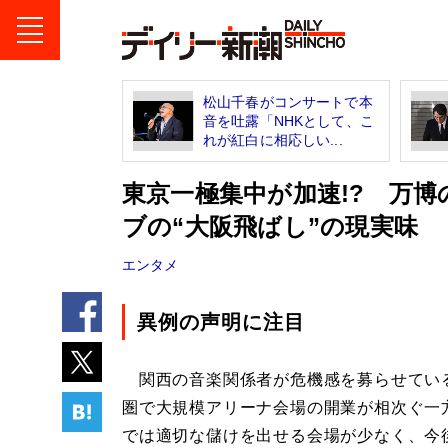
松山千春がコンサートで本
音を吐露「NHKとして、こ
れが紅白に相応しい...
東京一極集中が加速!? 万
ブの“大阪飛ばし”の現実味
エンタメ
異例の声明に注目
関西の音楽関係者が危機感を募らせてい
圏で大規模アリーナ会場の開業が相次ぐ一
では適切な儲けを出せる会場が少なく、今