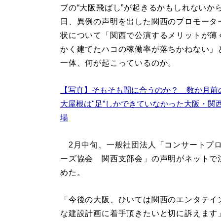
ブの“大阪飛ばし”が起きるかもしれないか
日、異例の声明を出した関西のプロモータ
状について「関西で公演するメリットが薄
かく建てたハコの稼働率が落ちかねない」
一体、何が起こっているのか。
【写真】そもそも間に合うのか？ 数か月前
大屋根は"足”しかできていなかった大阪・関
場
2月中旬、一般社団法人「コンサートプ
ーズ協会 関西支部会」の声明がネットで
めた。
「今後の大阪、ひいては関西のエンタテイ
な建設計画に着手頂きたいと切に訴えます