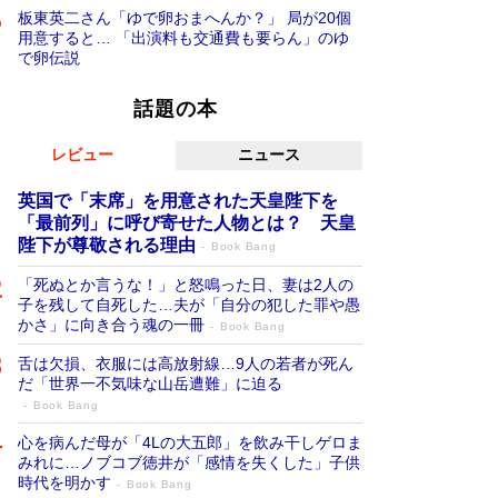
板東英二さん「ゆで卵おまへんか？」 局が20個
用意すると… 「出演料も交通費も要らん」のゆ
で卵伝説
話題の本
レビュー
ニュース
英国で「末席」を用意された天皇陛下を
「最前列」に呼び寄せた人物とは？ 天皇
陛下が尊敬される理由
Book Bang
「死ぬとか言うな！」と怒鳴った日、妻は2人の
子を残して自死した…夫が「自分の犯した罪や愚
かさ」に向き合う魂の一冊
Book Bang
舌は欠損、衣服には高放射線…9人の若者が死ん
だ「世界一不気味な山岳遭難」に迫る
Book Bang
心を病んだ母が「4Lの大五郎」を飲み干しゲロま
みれに…ノブコブ徳井が「感情を失くした」子供
時代を明かす
Book Bang