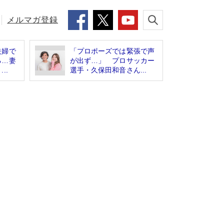
メルマガ登録
夫婦で
「プロポーズでは緊張で声
る…妻
が出ず…」 プロサッカー
..
選手・久保田和音さん...