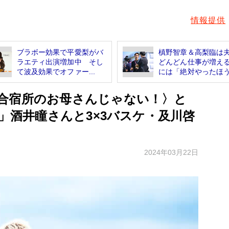
情報提供
ブラボー効果で平愛梨がバ
槙野智章＆高梨臨は
ラエティ出演増加中 そし
どんどん仕事が増え
て波及効果でオファー...
には「絶対やったほう.
合宿所のお母さんじゃない！〉と
!」酒井瞳さんと3×3バスケ・及川啓
2024年03月22日