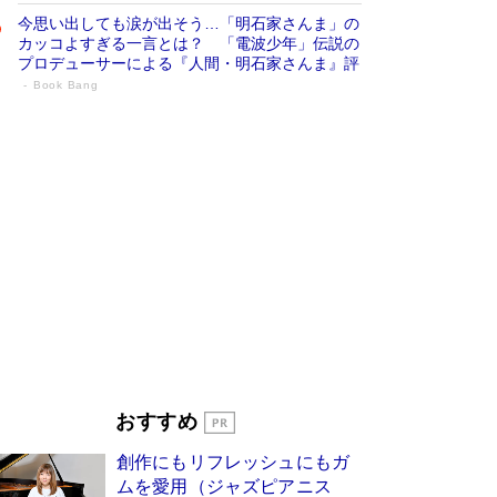
今思い出しても涙が出そう…「明石家さんま」の
カッコよすぎる一言とは？ 「電波少年」伝説の
プロデューサーによる『人間・明石家さんま』評
Book Bang
「宇宙兄弟」最終46巻がベストセラー1
位 宇宙開発への関心を押し上げた18年の
物語に幕 特装版には「宇宙で描かれたマ
ンガ」も収録
Book Bang
美輪明宏 晩年の回答を集めた『ほほえんで生き
るための人生相談』がランクイン［エンターテイ
メントベストセラー］
Book Bang
「『火垂るの墓』は、大嘘である」原作者が抱き
続けた“自責の念”とは…「自己憐憫は描きたくな
い」監督が徹底的にこだわったこと（後編） #
戦争の記憶
Book Bang
「叱って伸びるやつは、褒めたらもっと伸びる」
おすすめ
俳優・高嶋政伸が家族に教わった“人を育てるコ
ツ”…芸への考え方を明かす
Book Bang
創作にもリフレッシュにもガ
東野圭吾、伊坂幸太郎の人気シリーズ最新作どち
ムを愛用（ジャズピアニス