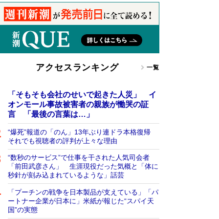
アクセスランキング
一覧
「そもそも会社のせいで起きた人災」 イ
オンモール事故被害者の親族が慟哭の証
言 「最後の言葉は…」
“爆死”報道の「のん」13年ぶり連ドラ本格復帰
それでも視聴者の評判が上々な理由
“数秒のサービス”で仕事を干された人気司会者
「前田武彦さん」 生涯現役だった気概と「体に
秒針が刻み込まれているような」話芸
「プーチンの戦争を日本製品が支えている」「パ
ートナー企業が日本に」米紙が報じた“スパイ天
国”の実態