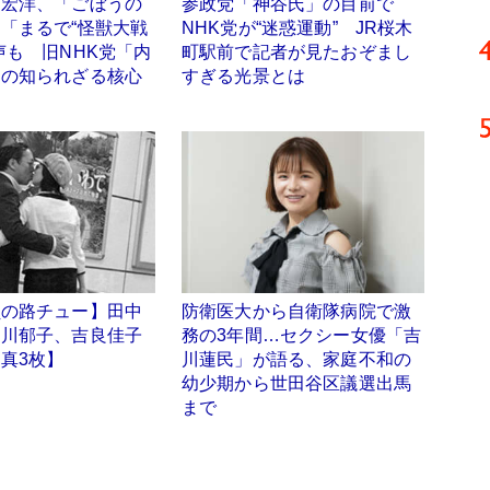
に宏洋、「ごぼうの
参政党「神谷氏」の目前で
「まるで“怪獣大戦
NHK党が“迷惑運動” JR桜木
声も 旧NHK党「内
町駅前で記者が見たおぞまし
」の知られざる核心
すぎる光景とは
員の路チュー】田中
防衛医大から自衛隊病院で激
中川郁子、吉良佳子
務の3年間…セクシー女優「吉
真3枚】
川蓮民」が語る、家庭不和の
幼少期から世田谷区議選出馬
まで