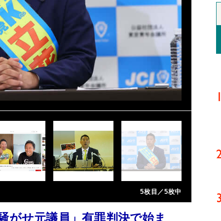
5枚目／5枚中
お騒がせ元議員」有罪判決で始ま