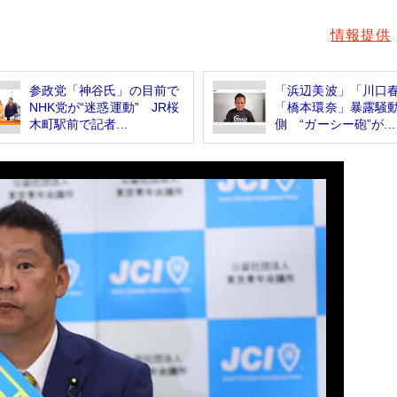
情報提供
参政党「神谷氏」の目前で
「浜辺美波」「川口
NHK党が“迷惑運動” JR桜
「橋本環奈」暴露騒
木町駅前で記者...
側 “ガーシー砲”が...