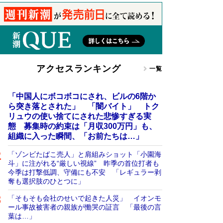
アクセスランキング
一覧
「中国人にボコボコにされ、ビルの6階か
ら突き落とされた」 「闇バイト」 トク
リュウの使い捨てにされた悲惨すぎる実
態 募集時の約束は「月収300万円」も、
組織に入った瞬間、「お前たちは…」
「ゾンビたばこ売人」と肩組みショット「小園海
斗」に注がれる“厳しい視線” 昨季の首位打者も
今季は打撃低調、守備にも不安 「レギュラー剥
奪も選択肢のひとつに」
「そもそも会社のせいで起きた人災」 イオンモ
ール事故被害者の親族が慟哭の証言 「最後の言
葉は…」