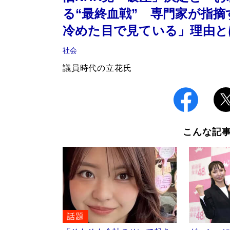
る“最終血戦” 専門家が指
冷めた目で見ている」理由と
社会
議員時代の立花氏
こんな記
話題