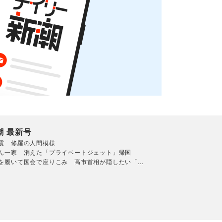
潮 最新号
震 修羅の人間模様
ん一家 消えた「プライベートジェット」帰国
を履いて国会で座りこみ 高市首相が隠したい「...