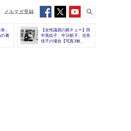
メルマガ登録
春奈」
【女性議員の路チュー】田
動の裏
中美絵子、中川郁子、吉良
佳子の場合【写真3枚...