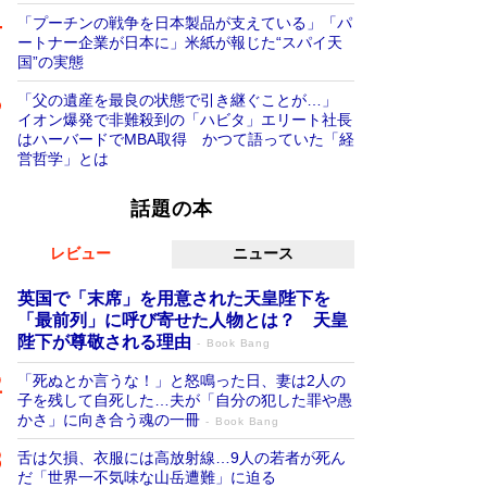
「プーチンの戦争を日本製品が支えている」「パ
ートナー企業が日本に」米紙が報じた“スパイ天
国”の実態
「父の遺産を最良の状態で引き継ぐことが…」
イオン爆発で非難殺到の「ハビタ」エリート社長
はハーバードでMBA取得 かつて語っていた「経
営哲学」とは
話題の本
レビュー
ニュース
英国で「末席」を用意された天皇陛下を
「最前列」に呼び寄せた人物とは？ 天皇
陛下が尊敬される理由
Book Bang
「死ぬとか言うな！」と怒鳴った日、妻は2人の
子を残して自死した…夫が「自分の犯した罪や愚
かさ」に向き合う魂の一冊
Book Bang
舌は欠損、衣服には高放射線…9人の若者が死ん
だ「世界一不気味な山岳遭難」に迫る