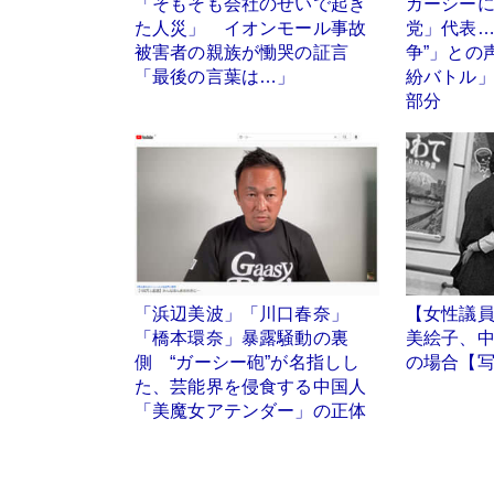
「そもそも会社のせいで起き
ガーシー
た人災」 イオンモール事故
党」代表…
被害者の親族が慟哭の証言
争”」との
「最後の言葉は…」
紛バトル
部分
「浜辺美波」「川口春奈」
【女性議
「橋本環奈」暴露騒動の裏
美絵子、
側 “ガーシー砲”が名指しし
の場合【写
た、芸能界を侵食する中国人
「美魔女アテンダー」の正体