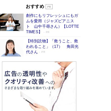
開発への関心を押し上げた18年の物語に幕 特装
おすすめ
版には「宇宙で描かれたマンガ」も収録
Book Bang
創作にもリフレッシュにもガ
友近氏、絶賛！ 鎌倉を舞台に、孤独を抱えた
ムを愛用（ジャズピアニス
人々が新たな一歩を踏み出す連作短篇集『海のほ
ト 山中千尋さん）【LOTTE
とりのプラネット』試し読み
Book Bang
TIMES】
PR
【特別読物】「救うこと、救
われること」（17） 角田光
代さん
PR