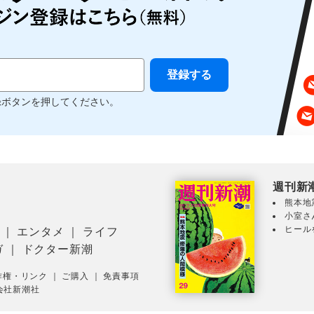
録ボタンを押してください。
週刊新
熊本地
小室さ
ヒール
｜
エンタメ
｜
ライフ
ガ
｜
ドクター新潮
作権・リンク
｜
ご購入
｜
免責事項
会社新潮社