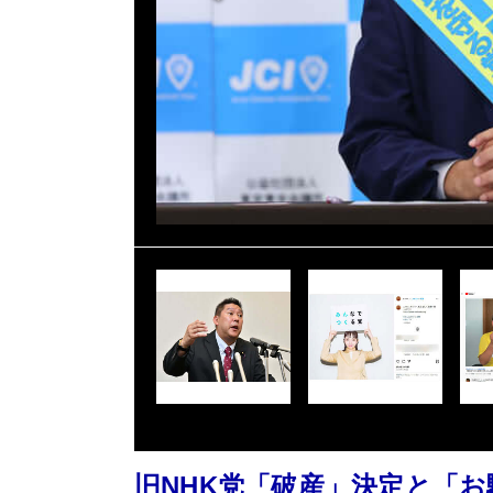
旧NHK党「破産」決定と「