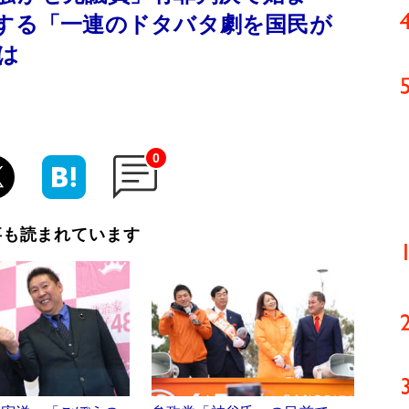
摘する「一連のドタバタ劇を国民が
は
0
事も読まれています