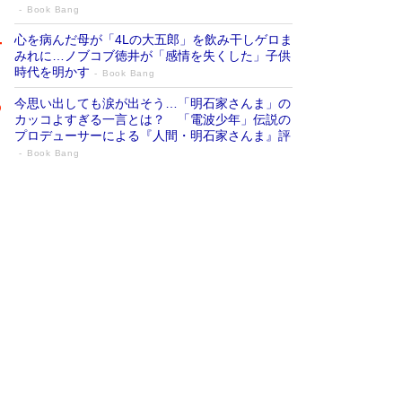
Book Bang
心を病んだ母が「4Lの大五郎」を飲み干しゲロま
みれに…ノブコブ徳井が「感情を失くした」子供
時代を明かす
Book Bang
今思い出しても涙が出そう…「明石家さんま」の
カッコよすぎる一言とは？ 「電波少年」伝説の
プロデューサーによる『人間・明石家さんま』評
Book Bang
「『火垂るの墓』は、大嘘である」原作者
が抱き続けた“自責の念”とは…「自己憐憫
は描きたくない」監督が徹底的にこだわっ
たこと（後編） #戦争の記憶
Book Bang
「叱って伸びるやつは、褒めたらもっと伸びる」
俳優・高嶋政伸が家族に教わった“人を育てるコ
ツ”…芸への考え方を明かす
Book Bang
美輪明宏 晩年の回答を集めた『ほほえんで生き
るための人生相談』がランクイン［エンターテイ
メントベストセラー］
Book Bang
「宇宙兄弟」最終46巻がベストセラー1位 宇宙