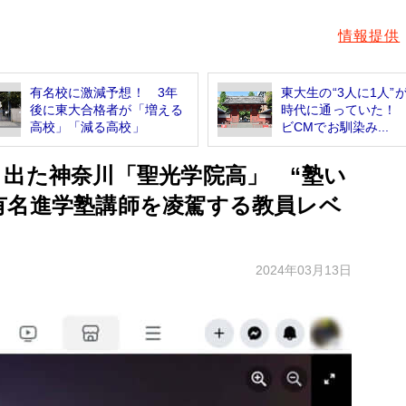
情報提供
有名校に激減予想！ 3年
東大生の“3人に1人”
後に東大合格者が「増える
時代に通っていた！
高校」「減る高校」
ビCMでお馴染み...
り出た神奈川「聖光学院高」 “塾い
有名進学塾講師を凌駕する教員レベ
2024年03月13日