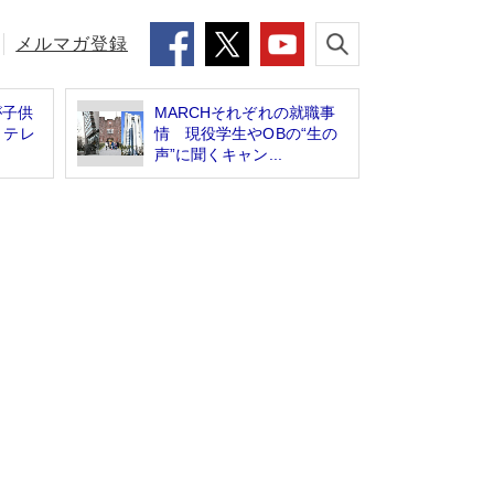
メルマガ登録
が子供
MARCHそれぞれの就職事
 テレ
情 現役学生やOBの“生の
声”に聞くキャン...