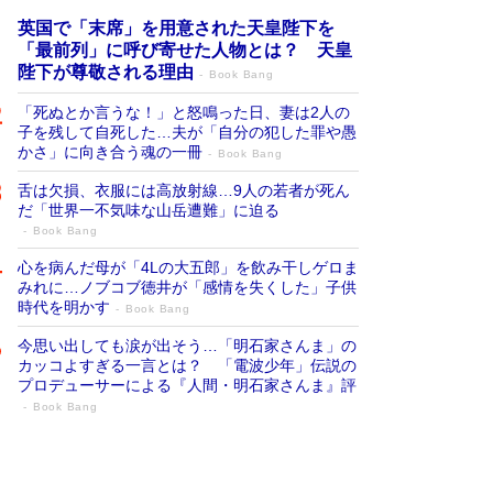
英国で「末席」を用意された天皇陛下を
「最前列」に呼び寄せた人物とは？ 天皇
陛下が尊敬される理由
Book Bang
「死ぬとか言うな！」と怒鳴った日、妻は2人の
子を残して自死した…夫が「自分の犯した罪や愚
かさ」に向き合う魂の一冊
Book Bang
舌は欠損、衣服には高放射線…9人の若者が死ん
だ「世界一不気味な山岳遭難」に迫る
Book Bang
心を病んだ母が「4Lの大五郎」を飲み干しゲロま
みれに…ノブコブ徳井が「感情を失くした」子供
時代を明かす
Book Bang
今思い出しても涙が出そう…「明石家さんま」の
カッコよすぎる一言とは？ 「電波少年」伝説の
プロデューサーによる『人間・明石家さんま』評
Book Bang
「宇宙兄弟」最終46巻がベストセラー1
位 宇宙開発への関心を押し上げた18年の
物語に幕 特装版には「宇宙で描かれたマ