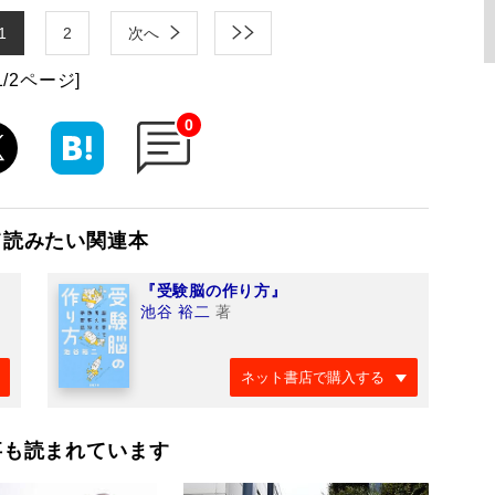
1
2
次へ
1/2ページ]
0
て読みたい関連本
『受験脳の作り方』
池谷 裕二
著
ネット書店で購入する
事も読まれています