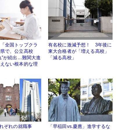
ト「全国トップクラ
有名校に激減予想！ 3年後に
田県で、公立高校
東大合格者が「増える高校」
れ”が続出…難関大進
「減る高校」
増えない根本的な理
それぞれの就職事
「早稲田vs.慶應」進学するな