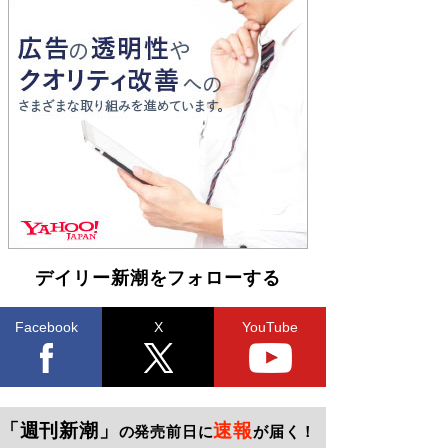
デイリー新潮をフォローする
Facebook
X
YouTube
「週刊新潮」
速報
の発売前日に
が届く！