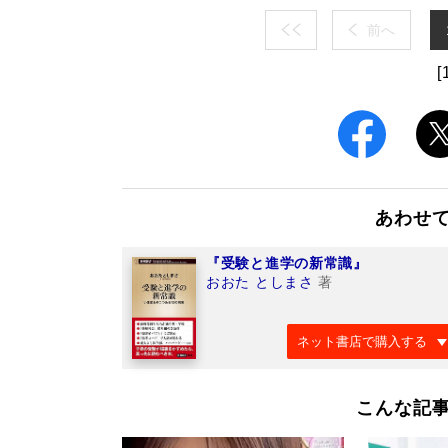
前へ
[
あわせ
『受験と進学の新常識』
おおた としまさ
著
ネット書店で購入する
こんな記