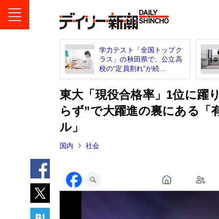
学力テスト「全国トップク
ラス」の秋田県で、公立高
校の“定員割れ”が続...
東大「現役合格率」1位に躍
らず”で大躍進の裏にある「
ル」
国内
社会