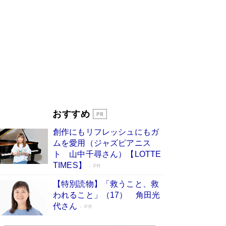
ンガ」も収録
Book Bang
美輪明宏 晩年の回答を集めた『ほほえんで生き
るための人生相談』がランクイン［エンターテイ
メントベストセラー］
Book Bang
「『火垂るの墓』は、大嘘である」原作者が抱き
続けた“自責の念”とは…「自己憐憫は描きたくな
い」監督が徹底的にこだわったこと（後編） #
戦争の記憶
Book Bang
東野圭吾、伊坂幸太郎の人気シリーズ最新作どち
おすすめ
らも文庫化 映画化された直木賞受賞作もランク
イン［文庫ベストセラー］
Book Bang
創作にもリフレッシュにもガ
皇室はなぜ世界から尊敬されているのか？ 「天
ムを愛用（ジャズピアニス
皇陛下はお元気でおられるか」がサウジ国王の第
ト 山中千尋さん）【LOTTE
一声になる理由
Book Bang
TIMES】
PR
【特別読物】「救うこと、救
われること」（17） 角田光
代さん
PR