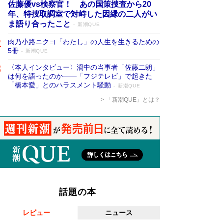
佐藤優vs検察官！ あの国策捜査から20
年、特捜取調室で対峙した因縁の二人がい
ま語り合ったこと
新潮QUE
肉乃小路ニクヨ「わたし」の人生を生きるための
5冊
新潮QUE
〈本人インタビュー〉渦中の当事者「佐藤二朗」
は何を語ったのか――「フジテレビ」で起きた
「橋本愛」とのハラスメント騒動
新潮QUE
「新潮QUE」とは？
話題の本
レビュー
ニュース