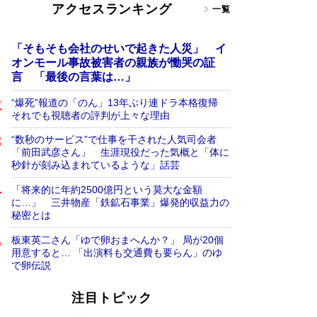
アクセスランキング
一覧
「そもそも会社のせいで起きた人災」 イ
オンモール事故被害者の親族が慟哭の証
言 「最後の言葉は…」
“爆死”報道の「のん」13年ぶり連ドラ本格復帰
それでも視聴者の評判が上々な理由
“数秒のサービス”で仕事を干された人気司会者
「前田武彦さん」 生涯現役だった気概と「体に
秒針が刻み込まれているような」話芸
「将来的に年約2500億円という莫大な金額
に…」 三井物産「鉄鉱石事業」爆発的収益力の
秘密とは
板東英二さん「ゆで卵おまへんか？」 局が20個
用意すると… 「出演料も交通費も要らん」のゆ
で卵伝説
注目トピック