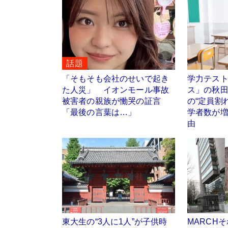
話題
「そもそも会社のせいで起き
学力テス
た人災」 イオンモール事故
ス」の秋
被害者の親族が慟哭の証言
の“定員割
「最後の言葉は…」
学者数が
由
東大生の“3人に1人”が子供時
MARCH