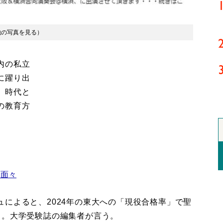
他の写真を見る
）
内の私立
に躍り出
、時代と
の教育方
な面々
によると、2024年の東大への「現役合格率」で聖
う。大学受験誌の編集者が言う。