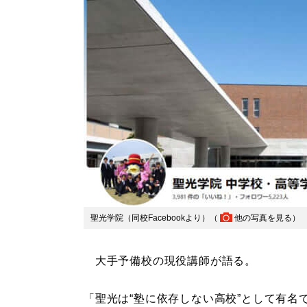
聖光学院（同校Facebookより）（
他の写真を見る
）
大手予備校の現役講師が語る。
「聖光は“塾に依存しない高校”として有名