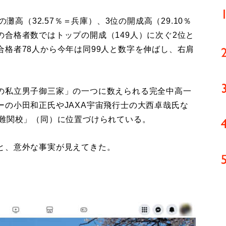
灘高（32.57％＝兵庫）、3位の開成高（29.10％
合格者数ではトップの開成（149人）に次ぐ2位と
格者78人から今年は同99人と数字を伸ばし、右肩
の私立男子御三家」の一つに数えられる完全中高一
の小田和正氏やJAXA宇宙飛行士の大西卓哉氏な
最難関校」（同）に位置づけられている。
と、意外な事実が見えてきた。