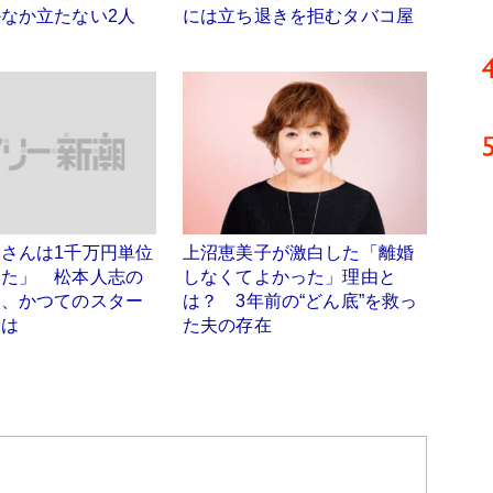
なか立たない2人
には立ち退きを拒むタバコ屋
さんは1千万円単位
上沼恵美子が激白した「離婚
いた」 松本人志の
しなくてよかった」理由と
道、かつてのスター
は？ 3年前の“どん底”を救っ
とは
た夫の存在