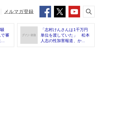
メルマガ登録
沼騒
「志村けんさんは1千万円
んで審
単位を渡していた」 松本
..
人志の性加害報道、か...