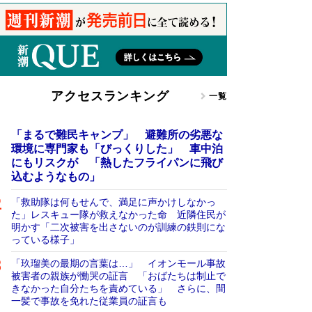
アクセスランキング
一覧
「まるで難民キャンプ」 避難所の劣悪な
環境に専門家も「びっくりした」 車中泊
にもリスクが 「熱したフライパンに飛び
込むようなもの」
「救助隊は何もせんで、満足に声かけしなかっ
た」レスキュー隊が救えなかった命 近隣住民が
明かす「二次被害を出さないのが訓練の鉄則にな
っている様子」
「玖瑠美の最期の言葉は…」 イオンモール事故
被害者の親族が慟哭の証言 「おばたちは制止で
きなかった自分たちを責めている」 さらに、間
一髪で事故を免れた従業員の証言も