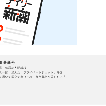
潮 最新号
震 修羅の人間模様
ん一家 消えた「プライベートジェット」帰国
を履いて国会で座りこみ 高市首相が隠したい「...