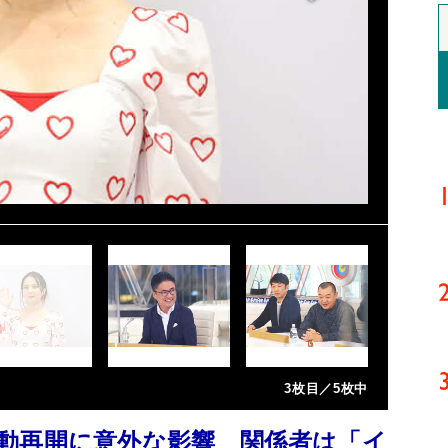
3枚目／5枚中
動再開に意外な影響 関係者は「イ