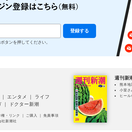
録ボタンを押してください。
週刊新
熊本地
小室さ
ヒール
｜
エンタメ
｜
ライフ
ガ
｜
ドクター新潮
作権・リンク
｜
ご購入
｜
免責事項
会社新潮社