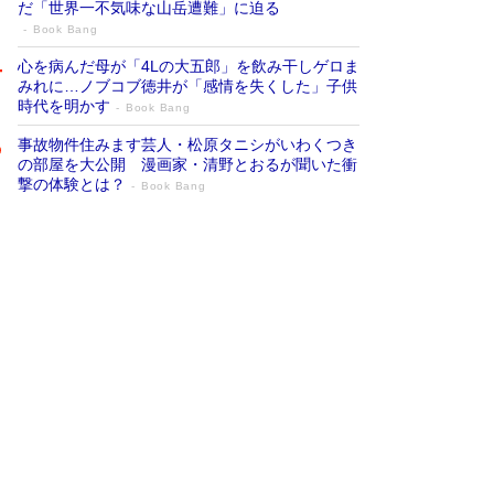
だ「世界一不気味な山岳遭難」に迫る
Book Bang
心を病んだ母が「4Lの大五郎」を飲み干しゲロま
みれに…ノブコブ徳井が「感情を失くした」子供
時代を明かす
Book Bang
事故物件住みます芸人・松原タニシがいわくつき
の部屋を大公開 漫画家・清野とおるが聞いた衝
撃の体験とは？
Book Bang
追悼・東野圭吾さん 週間ベストセラーラ
ンキングに『容疑者Xの献身』『白夜行』
など代表作が並ぶ［文庫ベストセラー］
Book Bang
竹内由恵の前に現れた「テレビ観ないんだよね
ぇ」という男性…夫を選んでテレ朝退社したワケ
Book Bang
「『火垂るの墓』は、大嘘である」原作者が抱き
続けた“自責の念”とは…「自己憐憫は描きたくな
い」監督が徹底的にこだわったこと（後編） #
戦争の記憶
Book Bang