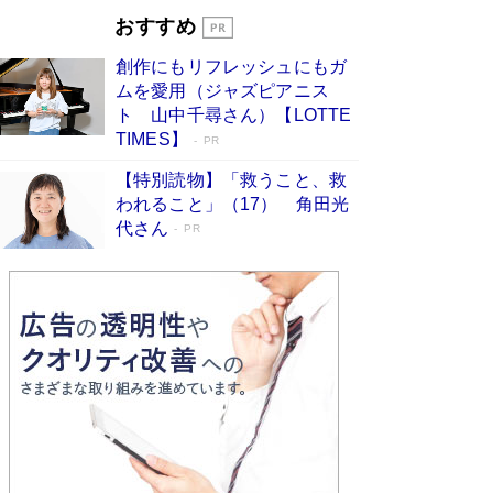
｢東大に入る子｣は、小学校入学前のお母さん次第
おすすめ
で決まっている 東大生に早生まれが少ない理由
は、ここにあった！
Book Bang
創作にもリフレッシュにもガ
坂本龍一「ステージ4」のガンとの闘病を語る
ムを愛用（ジャズピアニス
Book Bang
ト 山中千尋さん）【LOTTE
TIMES】
PR
【特別読物】「救うこと、救
われること」（17） 角田光
代さん
PR