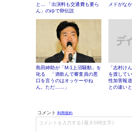
と… 「出演料も交通費も要ら
メドがなか
ん」のゆで卵伝説
島田紳助が「M-1上沼騒動」を
「志村けん
叱る 「酒飲んで審査員の悪
を渡して
口を言うのはオッケーやね
性加害報
ん。ただ……」
との違い