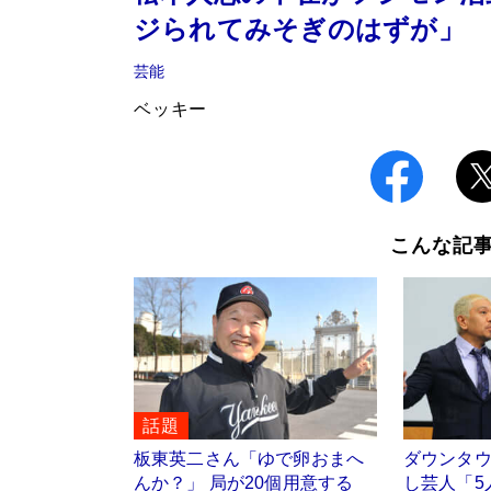
ジられてみそぎのはずが」
芸能
ベッキー
こんな記
話題
板東英二さん「ゆで卵おまへ
ダウンタ
んか？」 局が20個用意する
し芸人「5