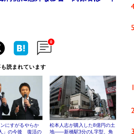
0
事も読まれています
ウンにすがるやらか
松本人志が購入した8億円の土
人」の今後 復活の
地――新橋駅3分のL字型、角