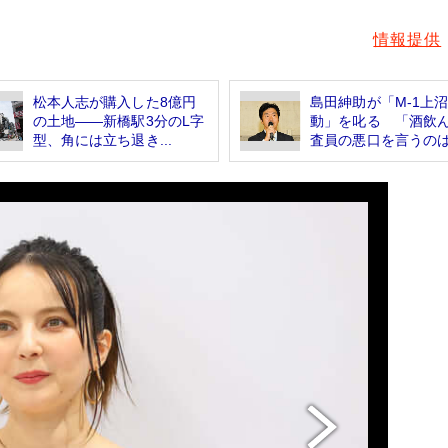
情報提供
松本人志が購入した8億円
島田紳助が「M-1上
の土地――新橋駅3分のL字
動」を叱る 「酒飲
型、角には立ち退き...
査員の悪口を言うのは.