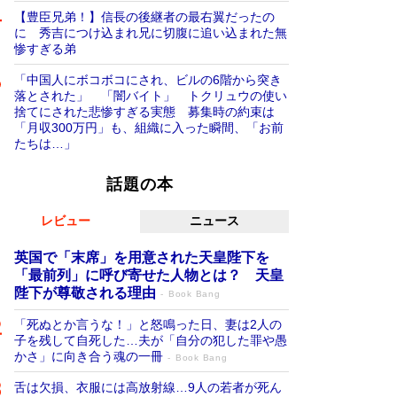
【豊臣兄弟！】信長の後継者の最右翼だったの
に 秀吉につけ込まれ兄に切腹に追い込まれた無
惨すぎる弟
「中国人にボコボコにされ、ビルの6階から突き
落とされた」 「闇バイト」 トクリュウの使い
捨てにされた悲惨すぎる実態 募集時の約束は
「月収300万円」も、組織に入った瞬間、「お前
たちは…」
話題の本
レビュー
ニュース
英国で「末席」を用意された天皇陛下を
「最前列」に呼び寄せた人物とは？ 天皇
陛下が尊敬される理由
Book Bang
「死ぬとか言うな！」と怒鳴った日、妻は2人の
子を残して自死した…夫が「自分の犯した罪や愚
かさ」に向き合う魂の一冊
Book Bang
舌は欠損、衣服には高放射線…9人の若者が死ん