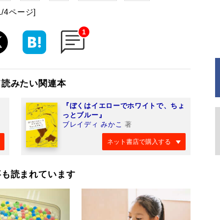
1/4ページ]
1
て読みたい関連本
『ぼくはイエローでホワイトで、ちょ
っとブルー』
ブレイディ みかこ
著
ネット書店で購入する
事も読まれています