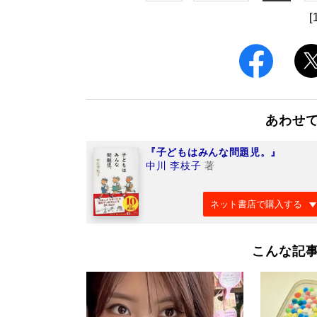
[
あわせ
『子どもはみんな問題児。』
中川 李枝子
著
ネット書店で購入する
こんな記