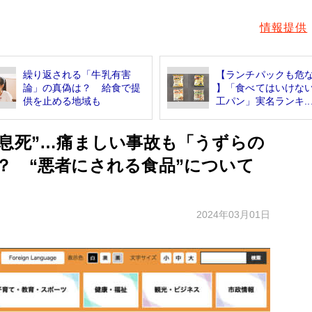
情報提供
繰り返される「牛乳有害
【ランチパックも危
論」の真偽は？ 給食で提
】「食べてはいけな
供を止める地域も
工パン」実名ランキ..
窒息死”…痛ましい事故も「うずらの
？ “悪者にされる食品”について
2024年03月01日