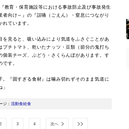
た『教育・保育施設等における事故防止及び事故発生
業者向け～』の『誤嚥（ごえん）・窒息につながり
かれています。
目を見ると、吸い込みにより気道をふさぐことがあ
はプチトマト、乾いたナッツ・豆類（節分の鬼打ち
の個装チーズ、ぶどう・さくらんぼがあります。す
のです。
子。『固すぎる食材』は噛み切れずそのまま気道に
ね」
ージ：
流動食給食
2
3
4
次へ