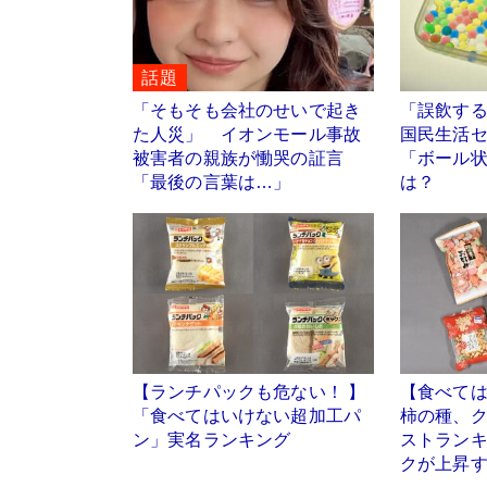
話題
「そもそも会社のせいで起き
「誤飲す
た人災」 イオンモール事故
国民生活
被害者の親族が慟哭の証言
「ボール
「最後の言葉は…」
は？
【ランチパックも危ない！ 】
【食べて
「食べてはいけない超加工パ
柿の種、
ン」実名ランキング
ストラン
クが上昇