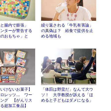
ると腸内で膨張」
繰り返される「牛乳有害論」
センターが警告する
の真偽は？ 給食で提供を止
状のおもちゃ」と
める地域も
はいけないお菓子】
「体罰は野蛮だ」なんて大ウ
クロレッツ… ワー
ソ！ 大学教授が訴える「ほ
キング 【がんリス
めると子どもはダメになる」
する超加工食品】