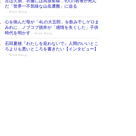
舌は欠損、衣服には高放射線…9人の若者が死ん
だ「世界一不気味な山岳遭難」に迫る
Book Bang
心を病んだ母が「4Lの大五郎」を飲み干しゲロま
みれに…ノブコブ徳井が「感情を失くした」子供
時代を明かす
Book Bang
石田夏穂『わたしを庇わないで』人間のいいとこ
ろよりも悪いところを書きたい【インタビュー】
Book Bang
73歳でも働くしかない 「老後レス時代」
に交通誘導員の独白が話題
Book Bang
「『火垂るの墓』は、大嘘である」原作者が抱き
続けた“自責の念”とは…「自己憐憫は描きたくな
い」監督が徹底的にこだわったこと（後編） #
戦争の記憶
Book Bang
「なんで？ そんな馬鹿な……」90歳になった作
家・阿刀田高さんが、ひとり暮らしの生活を明か
す
Book Bang
友近氏、絶賛！ 鎌倉を舞台に、孤独を抱えた
人々が新たな一歩を踏み出す連作短篇集『海のほ