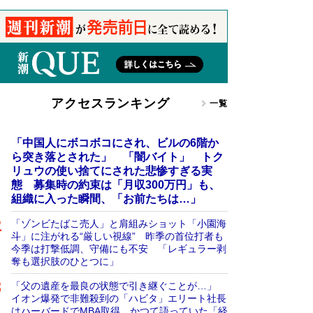
アクセスランキング
一覧
「中国人にボコボコにされ、ビルの6階か
ら突き落とされた」 「闇バイト」 トク
リュウの使い捨てにされた悲惨すぎる実
態 募集時の約束は「月収300万円」も、
組織に入った瞬間、「お前たちは…」
「ゾンビたばこ売人」と肩組みショット「小園海
斗」に注がれる“厳しい視線” 昨季の首位打者も
今季は打撃低調、守備にも不安 「レギュラー剥
奪も選択肢のひとつに」
「父の遺産を最良の状態で引き継ぐことが…」
イオン爆発で非難殺到の「ハビタ」エリート社長
はハーバードでMBA取得 かつて語っていた「経