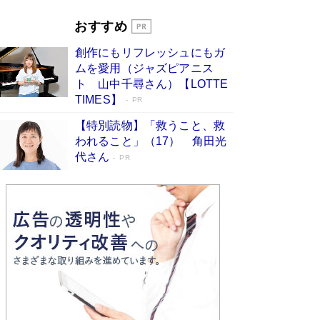
とりのプラネット』試し読み
Book Bang
おすすめ
和田秀樹の70代、80代向け新書がベスト3を独
占 上半期1位にも選出［新書ベストセラー］
創作にもリフレッシュにもガ
Book Bang
ムを愛用（ジャズピアニス
ト 山中千尋さん）【LOTTE
TIMES】
PR
【特別読物】「救うこと、救
われること」（17） 角田光
代さん
PR