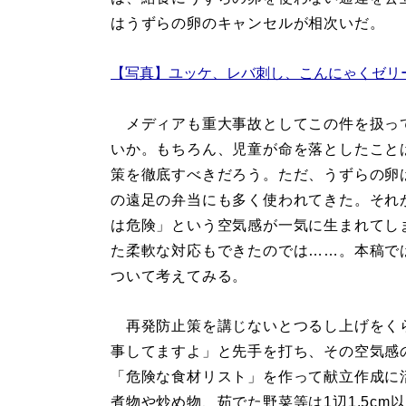
はうずらの卵のキャンセルが相次いだ。
【写真】ユッケ、レバ刺し、こんにゃくゼリ
メディアも重大事故としてこの件を扱っ
いか。もちろん、児童が命を落としたこと
策を徹底すべきだろう。ただ、うずらの卵
の遠足の弁当にも多く使われてきた。それが
は危険」という空気感が一気に生まれてし
た柔軟な対応もできたのでは……。本稿で
ついて考えてみる。
再発防止策を講じないとつるし上げをく
事してますよ」と先手を打ち、その空気感
「危険な食材リスト」を作って献立作成に
煮物や炒め物、茹でた野菜等は1辺1.5c