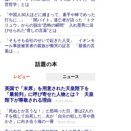
営哲学」とは
「中国人30人ほどに捕まって、素手や棒でめった
打ちに…」 「闇バイト」逃亡者が語った「トク
リュウ」からの脱出“恐怖の瞬間” 入れ墨男に浴
びせられた“脅しの言葉”とは
「そもそも会社のせいで起きた人災」 イオンモ
ール事故被害者の親族が慟哭の証言 「最後の言
葉は…」
話題の本
レビュー
ニュース
英国で「末席」を用意された天皇陛下を
「最前列」に呼び寄せた人物とは？ 天皇
陛下が尊敬される理由
Book Bang
「死ぬとか言うな！」と怒鳴った日、妻は2人の
子を残して自死した…夫が「自分の犯した罪や愚
かさ」に向き合う魂の一冊
Book Bang