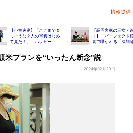
情報提供
【小室夫妻】「ここまで楽
【高円宮家の三女・
しそうな２人の写真はじめ
ま】「パーフェクト
て見た！」 ハッピー...
裏で囁かれる「深刻危.
渡米プランを“いったん断念”説
2024年02月29日