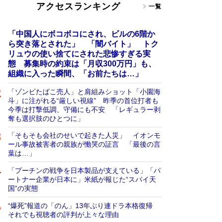
アクセスランキング
一覧
「中国人にボコボコにされ、ビルの6階か
ら突き落とされた」 「闇バイト」 トク
リュウの使い捨てにされた悲惨すぎる実
態 募集時の約束は「月収300万円」も、
組織に入った瞬間、「お前たちは…」
「ゾンビたばこ売人」と肩組みショット「小園海
斗」に注がれる“厳しい視線” 昨季の首位打者も
今季は打撃低調、守備にも不安 「レギュラー剥
奪も選択肢のひとつに」
「そもそも会社のせいで起きた人災」 イオンモ
ール事故被害者の親族が慟哭の証言 「最後の言
葉は…」
「プーチンの戦争を日本製品が支えている」「パ
ートナー企業が日本に」米紙が報じた“スパイ天
国”の実態
“爆死”報道の「のん」13年ぶり連ドラ本格復帰
それでも視聴者の評判が上々な理由