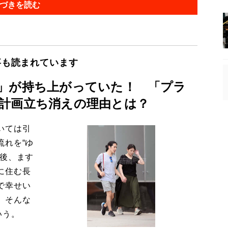
づきを読む
事も読まれています
」が持ち上がっていた！ 「プラ
計画立ち消えの理由とは？
いては引
流れを“ゆ
今後、ます
に住む長
で幸せい
。そんな
いう。