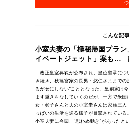
つ
こんな記
小室夫妻の「極秘帰国プラン
イベートジェット」案も… 
改正皇室典範が公布され、皇位継承につ
き続き、秋篠宮家の長男・悠仁さままでの
るがせにしない”こととなった。皇嗣家は
ます重きをなしていくのだが、一方で米国
女・眞子さんと夫の小室圭さんは家族三人
っぱいの生活を送る様子が目撃されている
小室夫妻に今回、“思わぬ動き”があったと