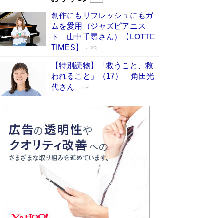
びる」俳優・高嶋政伸が家族に教わっ
創作にもリフレッシュにもガ
た“人を育てるコツ”…芸への考え方を明か
ムを愛用（ジャズピアニス
す
Book Bang
ト 山中千尋さん）【LOTTE
「『火垂るの墓』は、大嘘である」原作者が抱き
TIMES】
PR
続けた“自責の念”とは…「自己憐憫は描きたくな
い」監督が徹底的にこだわったこと（後編） #
【特別読物】「救うこと、救
戦争の記憶
Book Bang
われること」（17） 角田光
代さん
美輪明宏 晩年の回答を集めた『ほほえんで生き
PR
るための人生相談』がランクイン［エンターテイ
メントベストセラー］
Book Bang
「宇宙兄弟」最終46巻がベストセラー1位 宇宙
開発への関心を押し上げた18年の物語に幕 特装
版には「宇宙で描かれたマンガ」も収録
Book Bang
「不意に涙が出そうに…」高嶋政伸が明かし
た“13歳の娘を暴行する役”への葛藤 インティマ
シーコーディネーターに支えられたNHK『大奥』
の裏側
Book Bang