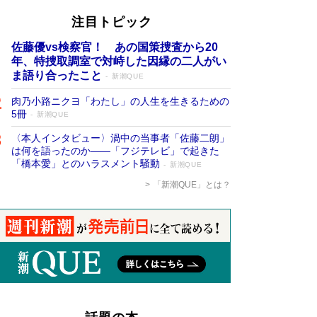
注目トピック
佐藤優vs検察官！ あの国策捜査から20
年、特捜取調室で対峙した因縁の二人がい
ま語り合ったこと
新潮QUE
肉乃小路ニクヨ「わたし」の人生を生きるための
5冊
新潮QUE
〈本人インタビュー〉渦中の当事者「佐藤二朗」
は何を語ったのか――「フジテレビ」で起きた
「橋本愛」とのハラスメント騒動
新潮QUE
「新潮QUE」とは？