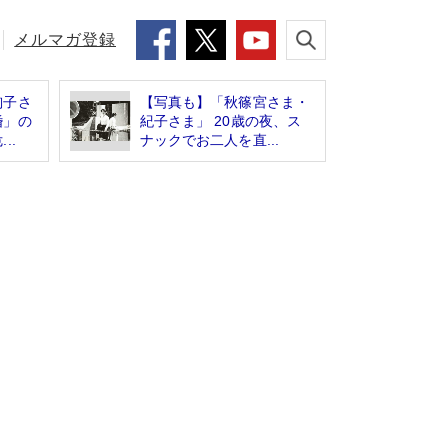
メルマガ登録
絢子さ
【写真も】「秋篠宮さま・
婚」の
紀子さま」 20歳の夜、ス
..
ナックでお二人を直...