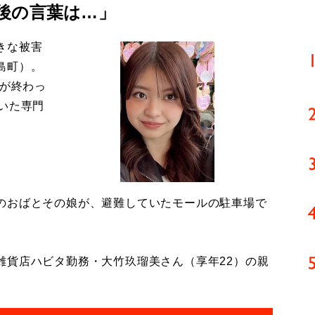
後の言葉は…」
きな被害
島町）。
導が終わっ
いた専門
のおばとその娘が、避難していたモールの駐車場で
貨店ハビタ勤務・大竹玖瑠美さん（享年22）の親