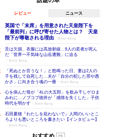
話題の本
レビュー
ニュース
英国で「末席」を用意された天皇陛下を
「最前列」に呼び寄せた人物とは？ 天皇
陛下が尊敬される理由
Book Bang
舌は欠損、衣服には高放射線…9人の若者が死ん
だ「世界一不気味な山岳遭難」に迫る
Book Bang
「死ぬとか言うな！」と怒鳴った日、妻は2人の
子を残して自死した…夫が「自分の犯した罪や愚
かさ」に向き合う魂の一冊
Book Bang
心を病んだ母が「4Lの大五郎」を飲み干しゲロま
みれに…ノブコブ徳井が「感情を失くした」子供
時代を明かす
Book Bang
石田夏穂『わたしを庇わないで』人間のいいとこ
ろよりも悪いところを書きたい【インタビュー】
Book Bang
「叱って伸びるやつは、褒めたらもっと伸
おすすめ