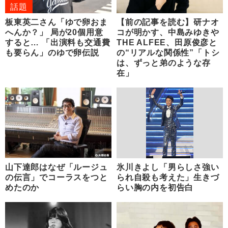
話題
板東英二さん「ゆで卵おま
【前の記事を読む】研ナオ
へんか？」 局が20個用意
コが明かす、中島みゆきや
すると… 「出演料も交通費
THE ALFEE、田原俊彦と
も要らん」のゆで卵伝説
の“リアルな関係性”「トシ
は、ずっと弟のような存
在」
山下達郎はなぜ「ルージュ
氷川きよし「男らしさ強い
の伝言」でコーラスをつと
られ自殺も考えた」生きづ
めたのか
らい胸の内を初告白