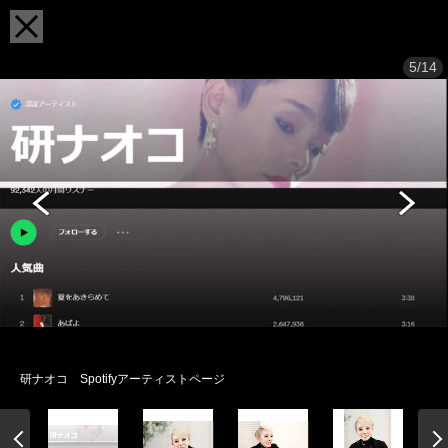
5/14
研ナオコ Spotifyアーティストページ