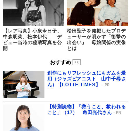
【レア写真】小泉今日子、
松田聖子を発掘したプロデ
中森明菜、松本伊代… デ
ューサーが明かす「衝撃の
ビュー当時の秘蔵写真を公
出会い」 母娘関係の実像
開
とは
おすすめ
創作にもリフレッシュにもガムを愛
用（ジャズピアニスト 山中千尋さ
ん）【LOTTE TIMES】
PR
【特別読物】「救うこと、救われる
こと」（17） 角田光代さん
PR