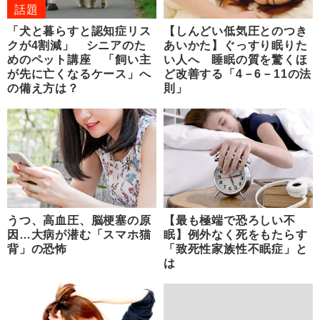
話題
「犬と暮らすと認知症リス
【しんどい低気圧とのつき
クが4割減」 シニアのた
あいかた】ぐっすり眠りた
めのペット講座 「飼い主
い人へ 睡眠の質を驚くほ
が先に亡くなるケース」へ
ど改善する「4－6－11の法
の備え方は？
則」
うつ、高血圧、脳梗塞の原
【最も極端で恐ろしい不
因…大病が潜む「スマホ猫
眠】例外なく死をもたらす
背」の恐怖
「致死性家族性不眠症」と
は