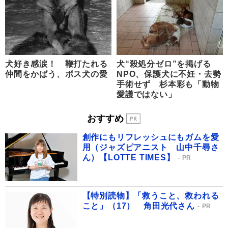
犬好き感涙！ 鞭打たれる
犬“殺処分ゼロ”を掲げる
仲間をかばう、ボス犬の愛
NPO、保護犬に不妊・去勢
手術せず 杉本彩も「動物
愛護ではない」
おすすめ
創作にもリフレッシュにもガムを愛
用（ジャズピアニスト 山中千尋さ
ん）【LOTTE TIMES】
PR
【特別読物】「救うこと、救われる
こと」（17） 角田光代さん
PR