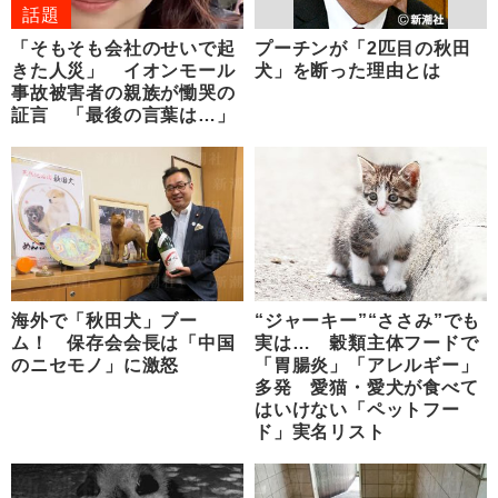
話題
「そもそも会社のせいで起
プーチンが「2匹目の秋田
きた人災」 イオンモール
犬」を断った理由とは
事故被害者の親族が慟哭の
証言 「最後の言葉は…」
海外で「秋田犬」ブー
“ジャーキー”“ささみ”でも
ム！ 保存会会長は「中国
実は… 穀類主体フードで
のニセモノ」に激怒
「胃腸炎」「アレルギー」
多発 愛猫・愛犬が食べて
はいけない「ペットフー
ド」実名リスト