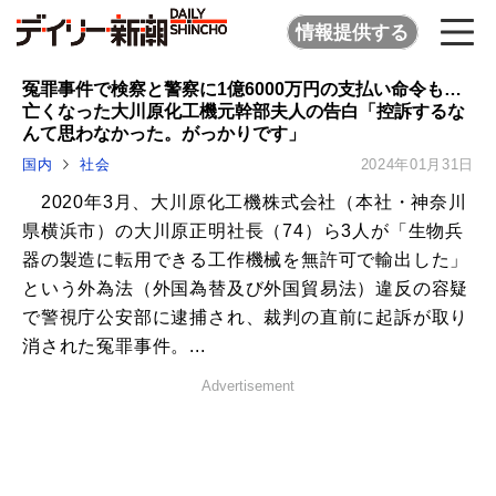
情報提供する
冤罪事件で検察と警察に1億6000万円の支払い命令も…
亡くなった大川原化工機元幹部夫人の告白「控訴するな
んて思わなかった。がっかりです」
国内
社会
2024年01月31日
2020年3月、大川原化工機株式会社（本社・神奈川
県横浜市）の大川原正明社長（74）ら3人が「生物兵
器の製造に転用できる工作機械を無許可で輸出した」
という外為法（外国為替及び外国貿易法）違反の容疑
で警視庁公安部に逮捕され、裁判の直前に起訴が取り
消された冤罪事件。...
Advertisement