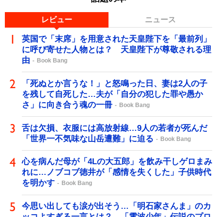
レビュー
ニュース
英国で「末席」を用意された天皇陛下を「最前列」
に呼び寄せた人物とは？ 天皇陛下が尊敬される理
由
Book Bang
「死ぬとか言うな！」と怒鳴った日、妻は2人の子
を残して自死した…夫が「自分の犯した罪や愚か
さ」に向き合う魂の一冊
Book Bang
舌は欠損、衣服には高放射線…9人の若者が死んだ
「世界一不気味な山岳遭難」に迫る
Book Bang
心を病んだ母が「4Lの大五郎」を飲み干しゲロまみ
れに…ノブコブ徳井が「感情を失くした」子供時代
を明かす
Book Bang
今思い出しても涙が出そう…「明石家さんま」のカ
ッコよすぎる一言とは？ 「電波少年」伝説のプロ