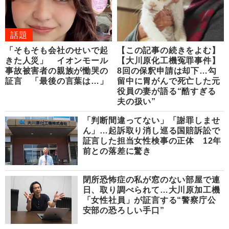
話題
「そもそも会社のせいで起
【この記事の続きをよむ】
きた人災」 イオンモール
【大川原化工機冤罪事件】
事故被害者の親族が慟哭の
8回の保釈申請は却下…勾
証言 「最後の言葉は…」
留中に胃がんで死亡した元
役員の妻が語る“酷すぎる
夫の扱い”
「判断間違ってない」「謝罪しませ
ん」…起訴取り消し巡る国賠訴訟で
証言した担当女性検事の正体 12年
前との落差に驚き
閉所恐怖症の私が窓のない部屋で連
日、取り調べられて…大川原加工機
「女性社員」が証言する“警察庁公
安部の恐ろしい手口”