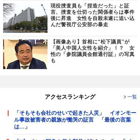
現役捜査員も「捏造だった」と証
言、捜査を仕切った関係者らは事件
後に昇進 女性を自殺未遂に追い込
んだ警視庁公安部の暴走
【画像あり】首相に“松下議員”が
「美人中国人女性を紹介」！？ 女
性の「参院議員会館通行証」の写真
も
アクセスランキング
一覧
「そもそも会社のせいで起きた人災」 イオンモー
ル事故被害者の親族が慟哭の証言 「最後の言葉
は…」