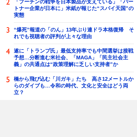
「プーチンの戦争を日本製品が支えている」「パー
トナー企業が日本に」米紙が報じた“スパイ天国”の
実態
“爆死”報道の「のん」13年ぶり連ドラ本格復帰 そ
れでも視聴者の評判が上々な理由
遂に「トランプ氏」最低支持率でも中間選挙は接戦
予想…分断進む米社会、「MAGA」「民主社会主
義」の共通点は“政策理解に乏しい支持者”か
橋から飛び込む「川ガキ」たち 高さ12メートルか
らのダイブも…令和の時代、文化と安全はどう両
立？