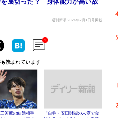
待を裏切った？ 身体能力が高い故
週刊新潮 2024年2月1日号掲載
1
事も読まれています
】三笘薫の結婚相手
「自称・安田財閥の末裔で金