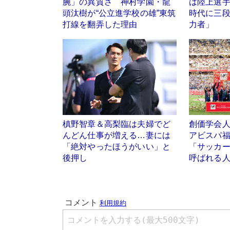
腕」の異質さ 神村学園・龍
は陸上選
頭汰樹が“公立進学校の雄”東筑
時代に三
打線を翻弄した理由
力者」
槙野智章＆高梨臨は夫婦でど
創価学会
んどん仕事が増える…妻には
アビスパ
「絶対やったほうがいい」と
「サッカ
後押し
呼ばれる