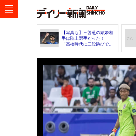
【写真も】三笘薫の結婚相
手は陸上選手だった！
「高校時代に三段跳びで...