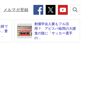
メルマガ登録
創価学会人脈もフル活
夫婦で
用？ アビスパ福岡の大躍
る…妻
進の陰に「サッカー選手
..
の...