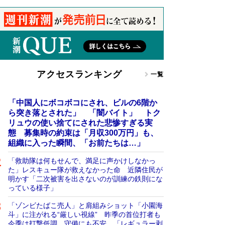
アクセスランキング
一覧
「中国人にボコボコにされ、ビルの6階か
ら突き落とされた」 「闇バイト」 トク
リュウの使い捨てにされた悲惨すぎる実
態 募集時の約束は「月収300万円」も、
組織に入った瞬間、「お前たちは…」
「救助隊は何もせんで、満足に声かけしなかっ
た」レスキュー隊が救えなかった命 近隣住民が
明かす「二次被害を出さないのが訓練の鉄則にな
っている様子」
「ゾンビたばこ売人」と肩組みショット「小園海
斗」に注がれる“厳しい視線” 昨季の首位打者も
今季は打撃低調、守備にも不安 「レギュラー剥