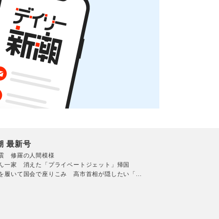
潮 最新号
震 修羅の人間模様
ん一家 消えた「プライベートジェット」帰国
を履いて国会で座りこみ 高市首相が隠したい「...