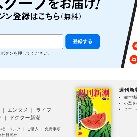
録ボタンを押してください。
週刊新
熊本地
小室さ
ヒール
｜
エンタメ
｜
ライフ
ガ
｜
ドクター新潮
作権・リンク
｜
ご購入
｜
免責事項
会社新潮社