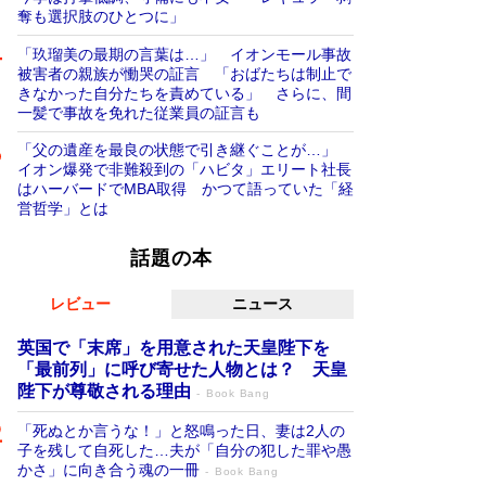
奪も選択肢のひとつに」
「玖瑠美の最期の言葉は…」 イオンモール事故
被害者の親族が慟哭の証言 「おばたちは制止で
きなかった自分たちを責めている」 さらに、間
一髪で事故を免れた従業員の証言も
「父の遺産を最良の状態で引き継ぐことが…」
イオン爆発で非難殺到の「ハビタ」エリート社長
はハーバードでMBA取得 かつて語っていた「経
営哲学」とは
話題の本
レビュー
ニュース
英国で「末席」を用意された天皇陛下を
「最前列」に呼び寄せた人物とは？ 天皇
陛下が尊敬される理由
Book Bang
「死ぬとか言うな！」と怒鳴った日、妻は2人の
子を残して自死した…夫が「自分の犯した罪や愚
かさ」に向き合う魂の一冊
Book Bang