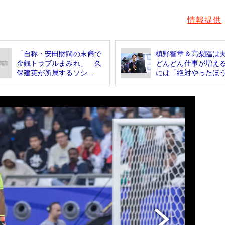
情報提供
「自称・安田財閥の末裔で
槙野智章＆高梨臨は
金銭トラブルまみれ」 久
どんどん仕事が増え
保建英が所属するソシ...
には「絶対やったほう.