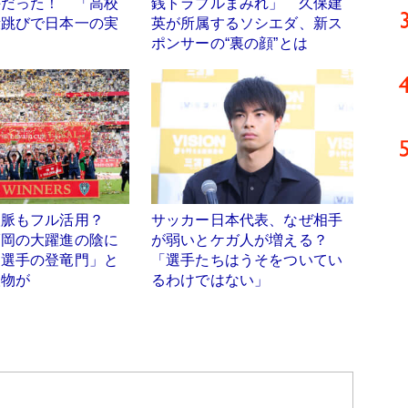
手だった！ 「高校
銭トラブルまみれ」 久保建
段跳びで日本一の実
英が所属するソシエダ、新ス
ポンサーの“裏の顔”とは
人脈もフル活用？
サッカー日本代表、なぜ相手
福岡の大躍進の陰に
が弱いとケガ人が増える？
ー選手の登竜門」と
「選手たちはうそをついてい
人物が
るわけではない」