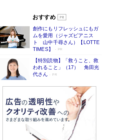
和田秀樹の70代、80代向け新書がベスト3を独
占 上半期1位にも選出［新書ベストセラー］
Book Bang
おすすめ
第175回直木賞受賞作『けんぐゎい』がランクイ
創作にもリフレッシュにもガ
ン 江戸川乱歩賞受賞の続編『殺し屋の出世術』
も初登場［文芸書ベストセラー］
ムを愛用（ジャズピアニス
Book Bang
ト 山中千尋さん）【LOTTE
TIMES】
PR
【特別読物】「救うこと、救
われること」（17） 角田光
代さん
PR