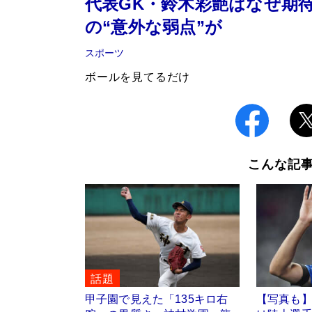
代表GK・鈴木彩艶はなぜ期
の“意外な弱点”が
スポーツ
ボールを見てるだけ
こんな記
話題
甲子園で見えた「135キロ右
【写真も