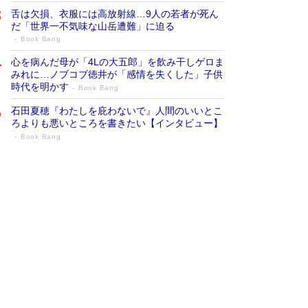
舌は欠損、衣服には高放射線…9人の若者が死ん
だ「世界一不気味な山岳遭難」に迫る
Book Bang
心を病んだ母が「4Lの大五郎」を飲み干しゲロま
みれに…ノブコブ徳井が「感情を失くした」子供
時代を明かす
Book Bang
石田夏穂『わたしを庇わないで』人間のいいとこ
ろよりも悪いところを書きたい【インタビュー】
Book Bang
追悼・東野圭吾さん 週間ベストセラーラ
ンキングに『容疑者Xの献身』『白夜行』
など代表作が並ぶ［文庫ベストセラー］
Book Bang
73歳でも働くしかない 「老後レス時代」に交通
誘導員の独白が話題
Book Bang
「なんで？ そんな馬鹿な……」90歳になった作
家・阿刀田高さんが、ひとり暮らしの生活を明か
す
Book Bang