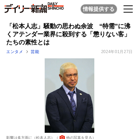
情報提供する
「松本人志」騒動の思わぬ余波 “特需”に沸
くアテンダー業界に殺到する「懲りない客」
たちの素性とは
エンタメ
芸能
2024年01月27日
影響は多方面に（松本人志）（
他の写真を見る
）