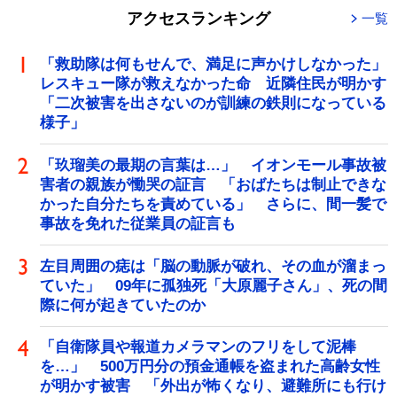
アクセスランキング
一覧
「救助隊は何もせんで、満足に声かけしなかった」
レスキュー隊が救えなかった命 近隣住民が明かす
「二次被害を出さないのが訓練の鉄則になっている
様子」
「玖瑠美の最期の言葉は…」 イオンモール事故被
害者の親族が慟哭の証言 「おばたちは制止できな
かった自分たちを責めている」 さらに、間一髪で
事故を免れた従業員の証言も
左目周囲の痣は「脳の動脈が破れ、その血が溜まっ
ていた」 09年に孤独死「大原麗子さん」、死の間
際に何が起きていたのか
「自衛隊員や報道カメラマンのフリをして泥棒
を…」 500万円分の預金通帳を盗まれた高齢女性
が明かす被害 「外出が怖くなり、避難所にも行け