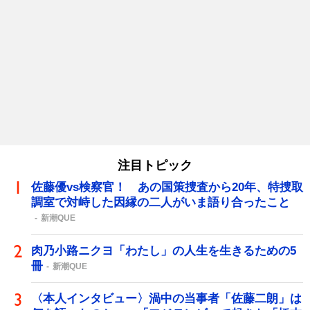
注目トピック
佐藤優vs検察官！ あの国策捜査から20年、特捜取
調室で対峙した因縁の二人がいま語り合ったこと
新潮QUE
肉乃小路ニクヨ「わたし」の人生を生きるための5
冊
新潮QUE
〈本人インタビュー〉渦中の当事者「佐藤二朗」は