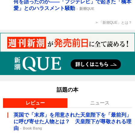
何を語ったのか――「フジテレビ」で起きた「橋本
愛」とのハラスメント騒動
新潮QUE
「新潮QUE」とは？
話題の本
レビュー
ニュース
英国で「末席」を用意された天皇陛下を「最前列」
に呼び寄せた人物とは？ 天皇陛下が尊敬される理
由
Book Bang