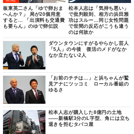
板東英二さん「ゆで卵おま
松本人志は「気持ち悪い」
へんか？」 局が20個用意
で批判殺到、相方の浜田雅
すると… 「出演料も交通費
功はスルー…同じ女性問題
も要らん」のゆで卵伝説
で世間の反応がこうも違う
のは何故か
ダウンタウンにすがるやらかし芸人
「5人」の今後 復活のメドがなか
なか立たない2人
「お前のチチは…」と浜ちゃんが鷲
見アナにツッコミ ローカル番組の
ゆるさ
松本人志が購入した8億円の土地
――新橋駅3分のL字型、角には立ち
退きを拒むタバコ屋