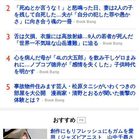
「死ぬとか言うな！」と怒鳴った日、妻は2人の子
を残して自死した…夫が「自分の犯した罪や愚か
さ」に向き合う魂の一冊
Book Bang
舌は欠損、衣服には高放射線…9人の若者が死んだ
「世界一不気味な山岳遭難」に迫る
Book Bang
心を病んだ母が「4Lの大五郎」を飲み干しゲロまみ
れに…ノブコブ徳井が「感情を失くした」子供時代
を明かす
Book Bang
事故物件住みます芸人・松原タニシがいわくつきの
部屋を大公開 漫画家・清野とおるが聞いた衝撃の
体験とは？
Book Bang
おすすめ
創作にもリフレッシュにもガムを愛
用（ジャズピアニスト 山中千尋さ