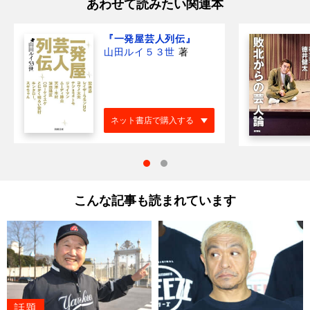
あわせて読みたい関連本
『一発屋芸人列伝』
山田ルイ５３世
著
ネット書店で購入する
こんな記事も読まれています
話題