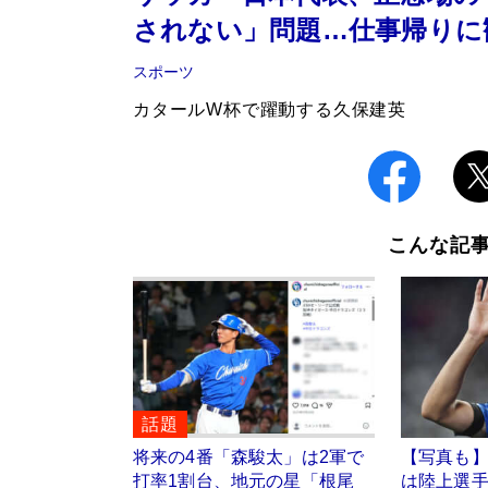
されない」問題…仕事帰りに
スポーツ
カタールW杯で躍動する久保建英
こんな記
話題
将来の4番「森駿太」は2軍で
【写真も
打率1割台、地元の星「根尾
は陸上選