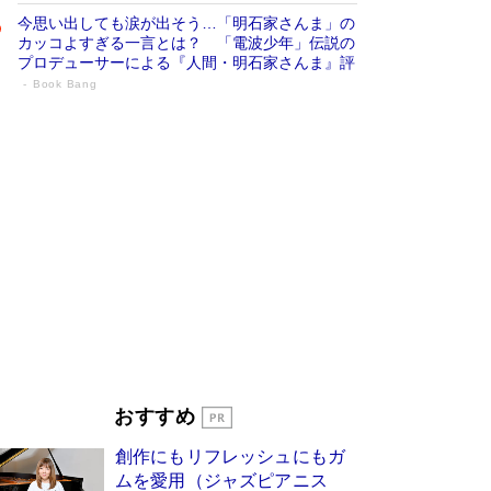
今思い出しても涙が出そう…「明石家さんま」の
カッコよすぎる一言とは？ 「電波少年」伝説の
プロデューサーによる『人間・明石家さんま』評
Book Bang
「宇宙兄弟」最終46巻がベストセラー1
位 宇宙開発への関心を押し上げた18年の
物語に幕 特装版には「宇宙で描かれたマ
ンガ」も収録
Book Bang
美輪明宏 晩年の回答を集めた『ほほえんで生き
るための人生相談』がランクイン［エンターテイ
メントベストセラー］
Book Bang
「『火垂るの墓』は、大嘘である」原作者が抱き
続けた“自責の念”とは…「自己憐憫は描きたくな
い」監督が徹底的にこだわったこと（後編） #
戦争の記憶
Book Bang
皇室はなぜ世界から尊敬されているのか？ 「天
おすすめ
皇陛下はお元気でおられるか」がサウジ国王の第
一声になる理由
Book Bang
創作にもリフレッシュにもガ
東野圭吾、伊坂幸太郎の人気シリーズ最新作どち
ムを愛用（ジャズピアニス