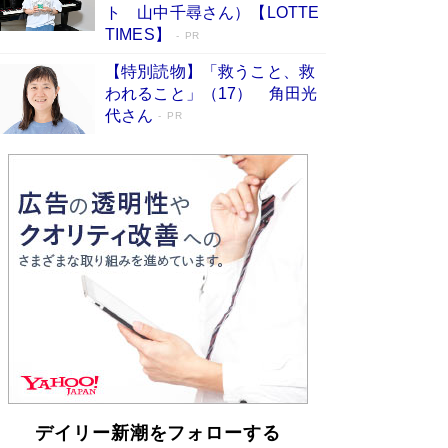
らも文庫化 映画化された直木賞受賞作もランク
ト 山中千尋さん）【LOTTE
イン［文庫ベストセラー］
Book Bang
TIMES】
PR
【特別読物】「救うこと、救
われること」（17） 角田光
代さん
PR
デイリー新潮をフォローする