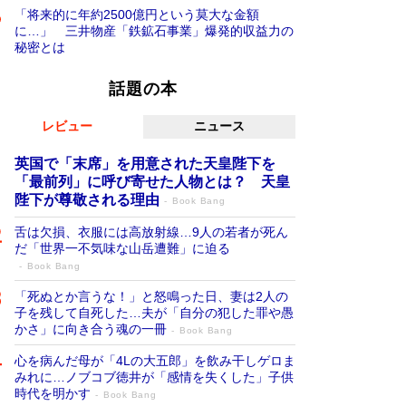
「将来的に年約2500億円という莫大な金額
に…」 三井物産「鉄鉱石事業」爆発的収益力の
秘密とは
話題の本
レビュー
ニュース
英国で「末席」を用意された天皇陛下を
「最前列」に呼び寄せた人物とは？ 天皇
陛下が尊敬される理由
Book Bang
舌は欠損、衣服には高放射線…9人の若者が死ん
だ「世界一不気味な山岳遭難」に迫る
Book Bang
「死ぬとか言うな！」と怒鳴った日、妻は2人の
子を残して自死した…夫が「自分の犯した罪や愚
かさ」に向き合う魂の一冊
Book Bang
心を病んだ母が「4Lの大五郎」を飲み干しゲロま
みれに…ノブコブ徳井が「感情を失くした」子供
時代を明かす
Book Bang