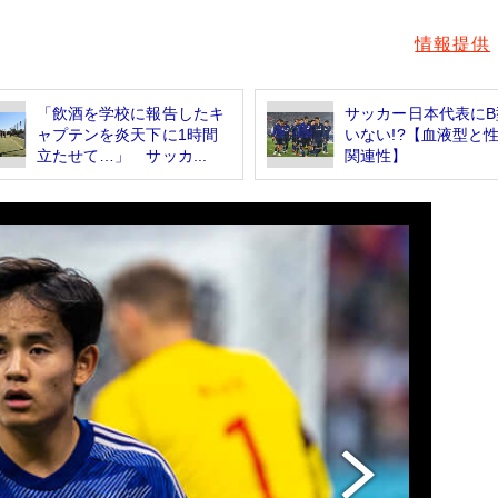
情報提供
「飲酒を学校に報告したキ
サッカー日本代表にB
ャプテンを炎天下に1時間
いない!?【血液型と
立たせて…」 サッカ...
関連性】