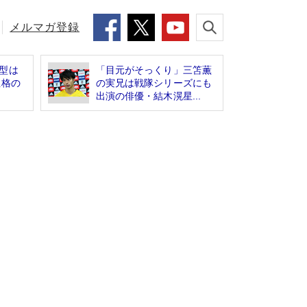
メルマガ登録
型は
「目元がそっくり」三笘薫
性格の
の実兄は戦隊シリーズにも
出演の俳優・結木滉星...