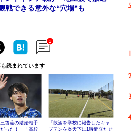
観戦できる意外な“穴場”も
1
事も読まれています
】三笘薫の結婚相手
「飲酒を学校に報告したキャ
手だった！ 「高校
プテンを炎天下に1時間立たせ