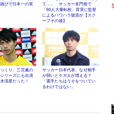
段跳びで日本一の実
て…」 サッカー名門校で
「66人大量転校」背景に監督
によるパワハラ疑惑が【スク
ープその後】
そっくり」三笘薫の
サッカー日本代表、なぜ相手
隊シリーズにも出演
が弱いとケガ人が増える？
結木滉星だった！
「選手たちはうそをついてい
るわけではない」