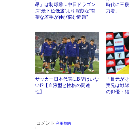
昂」は制球難…中日ドラゴン
時代に三
ズ“最下位低迷”より深刻な“有
力者」
望な若手が伸び悩む問題”
サッカー日本代表にB型はいな
「目元が
い!?【血液型と性格の関連
実兄は戦
性】
の俳優・