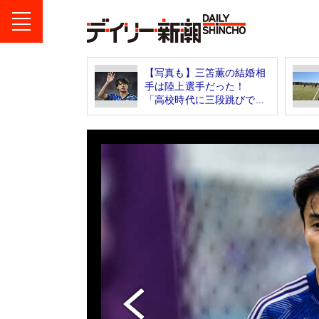
【写真も】三笘薫の結婚相
手は陸上選手だった！
「高校時代に三段跳びで...