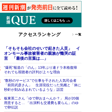
アクセスランキング
一覧
「そもそも会社のせいで起きた人災」 イ
オンモール事故被害者の親族が慟哭の証
言 「最後の言葉は…」
“爆死”報道の「のん」13年ぶり連ドラ本格復帰
それでも視聴者の評判が上々な理由
“数秒のサービス”で仕事を干された人気司会者
「前田武彦さん」 生涯現役だった気概と「体に
秒針が刻み込まれているような」話芸
板東英二さん「ゆで卵おまへんか？」 局が20個
用意すると… 「出演料も交通費も要らん」のゆ
で卵伝説