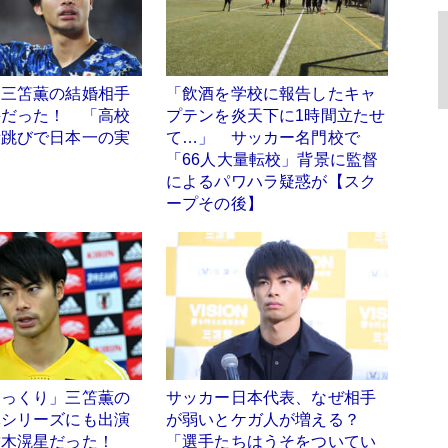
】三笘薫の結婚相手
「飲酒を学校に報告したキャ
手だった！ 「高校
プテンを炎天下に1時間立たせ
段跳びで日本一の実
て…」 サッカー名門校で
「66人大量転校」背景に監督
によるパワハラ疑惑が【スク
ープその後】
そっくり」三笘薫の
サッカー日本代表、なぜ相手
隊シリーズにも出演
が弱いとケガ人が増える？
結木滉星だった！
「選手たちはうそをついてい