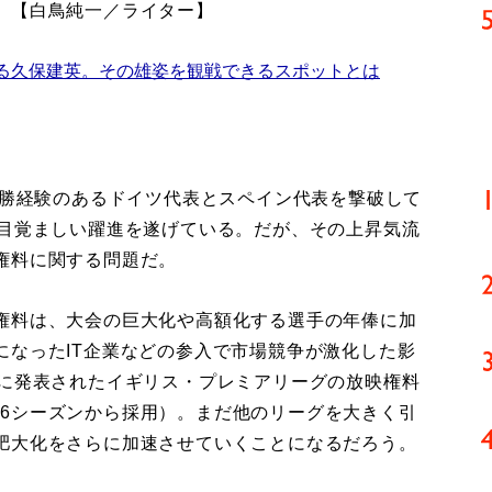
。【白鳥純一／ライター】
る久保建英。その雄姿を観戦できるスポットとは
優勝経験のあるドイツ代表とスペイン代表を撃破して
は目覚ましい躍進を遂げている。だが、その上昇気流
権料に関する問題だ。
権料は、大会の巨大化や高額化する選手の年俸に加
になったIT企業などの参入で市場競争が激化した影
月に発表されたイギリス・プレミアリーグの放映権料
5－26シーズンから採用）。まだ他のリーグを大きく引
肥大化をさらに加速させていくことになるだろう。