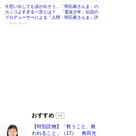
今思い出しても涙が出そう…「明石家さんま」の
カッコよすぎる一言とは？ 「電波少年」伝説の
プロデューサーによる『人間・明石家さんま』評
Book Bang
「宇宙兄弟」最終46巻がベストセラー1
位 宇宙開発への関心を押し上げた18年の
物語に幕 特装版には「宇宙で描かれたマ
ンガ」も収録
Book Bang
美輪明宏 晩年の回答を集めた『ほほえんで生き
るための人生相談』がランクイン［エンターテイ
メントベストセラー］
Book Bang
「『火垂るの墓』は、大嘘である」原作者が抱き
続けた“自責の念”とは…「自己憐憫は描きたくな
い」監督が徹底的にこだわったこと（後編） #
戦争の記憶
Book Bang
入社10年目にして最下位の営業がトップに大逆
おすすめ
転 上司の“意外な一言”から生まれた「雑談のテ
クニック」とは
Book Bang
【特別読物】「救うこと、救
皇室はなぜ世界から尊敬されているのか？ 「天
われること」（17） 角田光