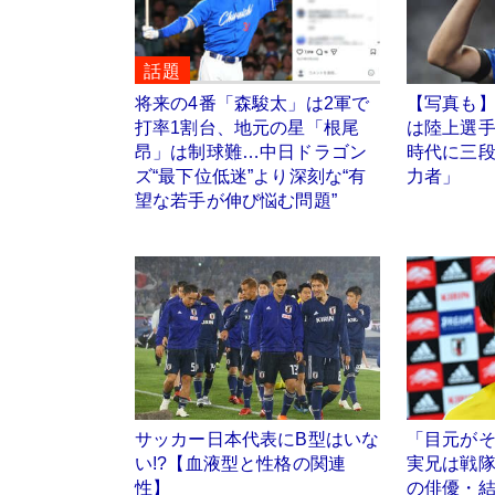
話題
将来の4番「森駿太」は2軍で
【写真も
打率1割台、地元の星「根尾
は陸上選
昂」は制球難…中日ドラゴン
時代に三
ズ“最下位低迷”より深刻な“有
力者」
望な若手が伸び悩む問題”
サッカー日本代表にB型はいな
「目元が
い!?【血液型と性格の関連
実兄は戦
性】
の俳優・