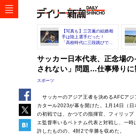
【写真も】三笘薫の結婚相
手は陸上選手だった！
「高校時代に三段跳びで...
サッカー日本代表、正念場の
されない」問題…仕事帰りに
スポーツ
サッカーのアジア王者を決めるAFCアジ
カタール2023が幕を開けた。1月14日（
の初戦では、かつての指揮官、フィリップ
エ監督率いるベトナム代表と対戦し、一時
許したものの、4対2で辛勝を収めた。