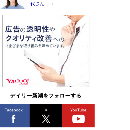
皇陛下はお元気でおられるか」がサウジ国王の第
代さん
PR
一声になる理由
Book Bang
デイリー新潮をフォローする
Facebook
X
YouTube