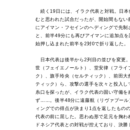
続く19日には、イラク代表と対戦。日本
むと思われた試合だったが、開始間もない
にアイマン・フセインのヘディングで先制
と、前半49分にも再びアイマンに追加点を
始押し込まれた前半を2対0で折り返した。
日本代表は後半から2列目の並びを変更
世（フェイエノールト）、堂安律（フライ
ク）、旗手玲央（セルティック）、前田大
ティック）ら、攻撃の選手を次々と投入し
糸口を探ったが、イラク代表の固い守備を
ず……。後半48分に遠藤航（リヴァプール
ィングでの得点が決まり1点を返したもの
代表の前に屈した。思わぬ形で足元を掬わ
ドネシア代表との対戦が控えており、決勝