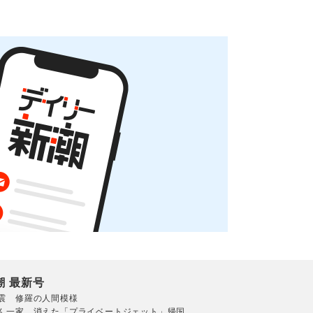
潮 最新号
震 修羅の人間模様
ん一家 消えた「プライベートジェット」帰国