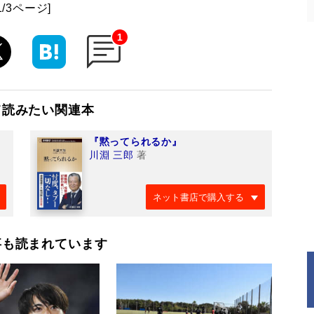
1/3ページ]
1
て読みたい関連本
『黙ってられるか』
川淵 三郎
著
ネット書店で購入する
事も読まれています