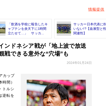
情報提供
「飲酒を学校に報告したキ
サッカー日本代表にB
ャプテンを炎天下に1時間
いない!?【血液型と
立たせて…」 サッカ...
関連性】
インドネシア戦が「地上波で放送
観戦できる意外な“穴場”も
2024年01月24日
アカップ
日本時間）
・トルシ
は逆転を