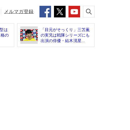
メルマガ登録
型は
「目元がそっくり」三笘薫
性格の
の実兄は戦隊シリーズにも
出演の俳優・結木滉星...