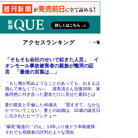
アクセスランキング
一覧
「そもそも会社のせいで起きた人災」 イ
オンモール事故被害者の親族が慟哭の証
言 「最後の言葉は…」
「もし俺が死ぬようなことがあっても、おまえは
飛んで来なくていい」 渥美清さん没後30年 家
族同然に付き合った盟友だけに見せた素顔とは
妻の親友と不倫した46歳夫 「賢すぎて、なかな
かつついてこない」妻との結婚は、32歳の誕生日
に出されたビーフシチュー
“爆死”報道の「のん」13年ぶり連ドラ本格復帰
それでも視聴者の評判が上々な理由