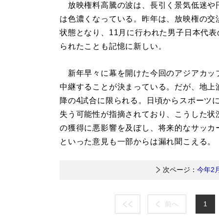
放映権料高騰の波は、長引く景気低迷や
は色濃くなっている。昨年は、放映権の交
状態となり、11月に行われた男子日本代表
られたことも記憶に新しい。
新年早々に幕を開けた今回のアジアカップ
中継することが決まっている。だが、地上
降の4試合に限られる。日頃からスポーツに
失う可能性が指摘されており、こうした状
の獲得に悪影響を及ぼし、将来的なサッカ
といった意見も一部からは漏れ聞こえる。
次ページ：
今年2
前へ
1