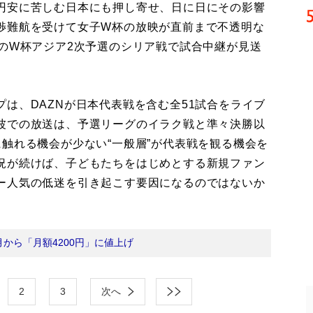
円安に苦しむ日本にも押し寄せ、日に日にその影響
渉難航を受けて女子W杯の放映が直前まで不透明な
のW杯アジア2次予選のシリア戦で試合中継が見送
は、DAZNが日本代表戦を含む全51試合をライブ
波での放送は、予選リーグのイラク戦と準々決勝以
触れる機会が少ない“一般層”が代表戦を観る機会を
況が続けば、子どもたちをはじめとする新規ファン
ー人気の低迷を引き起こす要因になるのではないか
月から「月額4200円」に値上げ
2
3
次へ