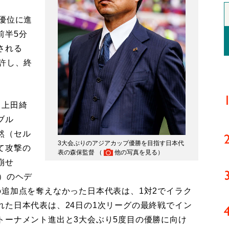
優位に進
前半5分
される
許し、終
。上田綺
ブル
然（セル
3大会ぶりのアジアカップ優勝を目指す日本代
て攻撃の
表の森保監督 （
他の写真を見る
）
崩せ
）のヘデ
の追加点を奪えなかった日本代表は、1対2でイラク
れた日本代表は、24日の1次リーグの最終戦でイン
トーナメント進出と3大会ぶり5度目の優勝に向け