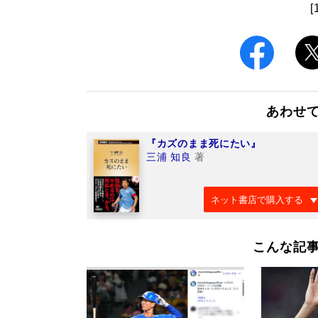
[
あわせ
『カズのまま死にたい』
三浦 知良
著
ネット書店で購入する
こんな記